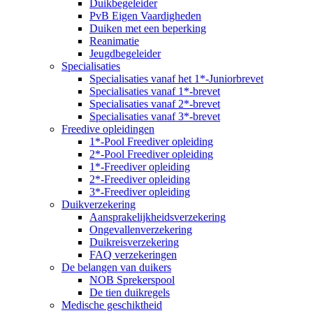
Duikbegeleider
PvB Eigen Vaardigheden
Duiken met een beperking
Reanimatie
Jeugdbegeleider
Specialisaties
Specialisaties vanaf het 1*-Juniorbrevet
Specialisaties vanaf 1*-brevet
Specialisaties vanaf 2*-brevet
Specialisaties vanaf 3*-brevet
Freedive opleidingen
1*-Pool Freediver opleiding
2*-Pool Freediver opleiding
1*-Freediver opleiding
2*-Freediver opleiding
3*-Freediver opleiding
Duikverzekering
Aansprakelijkheidsverzekering
Ongevallenverzekering
Duikreisverzekering
FAQ verzekeringen
De belangen van duikers
NOB Sprekerspool
De tien duikregels
Medische geschiktheid