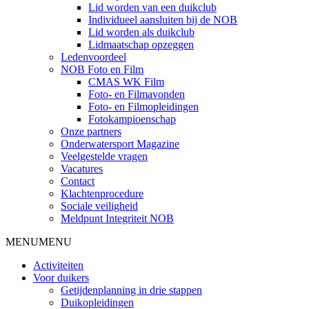
Lid worden van een duikclub
Individueel aansluiten bij de NOB
Lid worden als duikclub
Lidmaatschap opzeggen
Ledenvoordeel
NOB Foto en Film
CMAS WK Film
Foto- en Filmavonden
Foto- en Filmopleidingen
Fotokampioenschap
Onze partners
Onderwatersport Magazine
Veelgestelde vragen
Vacatures
Contact
Klachtenprocedure
Sociale veiligheid
Meldpunt Integriteit NOB
MENU
MENU
Activiteiten
Voor duikers
Getijdenplanning in drie stappen
Duikopleidingen