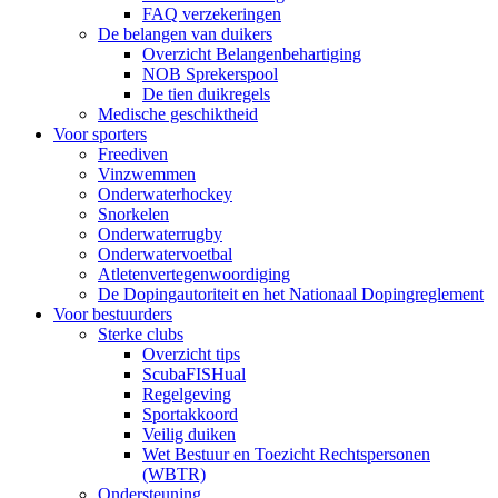
FAQ verzekeringen
De belangen van duikers
Overzicht Belangenbehartiging
NOB Sprekerspool
De tien duikregels
Medische geschiktheid
Voor sporters
Freediven
Vinzwemmen
Onderwaterhockey
Snorkelen
Onderwaterrugby
Onderwatervoetbal
Atletenvertegenwoordiging
De Dopingautoriteit en het Nationaal Dopingreglement
Voor bestuurders
Sterke clubs
Overzicht tips
ScubaFISHual
Regelgeving
Sportakkoord
Veilig duiken
Wet Bestuur en Toezicht Rechtspersonen
(WBTR)
Ondersteuning