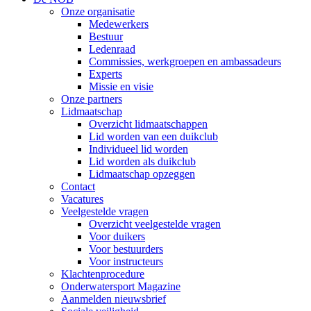
Onze organisatie
Medewerkers
Bestuur
Ledenraad
Commissies, werkgroepen en ambassadeurs
Experts
Missie en visie
Onze partners
Lidmaatschap
Overzicht lidmaatschappen
Lid worden van een duikclub
Individueel lid worden
Lid worden als duikclub
Lidmaatschap opzeggen
Contact
Vacatures
Veelgestelde vragen
Overzicht veelgestelde vragen
Voor duikers
Voor bestuurders
Voor instructeurs
Klachtenprocedure
Onderwatersport Magazine
Aanmelden nieuwsbrief