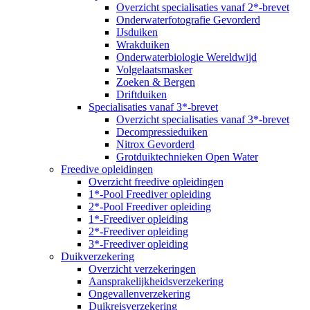
Overzicht specialisaties vanaf 2*-brevet
Onderwaterfotografie Gevorderd
IJsduiken
Wrakduiken
Onderwaterbiologie Wereldwijd
Volgelaatsmasker
Zoeken & Bergen
Driftduiken
Specialisaties vanaf 3*-brevet
Overzicht specialisaties vanaf 3*-brevet
Decompressieduiken
Nitrox Gevorderd
Grotduiktechnieken Open Water
Freedive opleidingen
Overzicht freedive opleidingen
1*-Pool Freediver opleiding
2*-Pool Freediver opleiding
1*-Freediver opleiding
2*-Freediver opleiding
3*-Freediver opleiding
Duikverzekering
Overzicht verzekeringen
Aansprakelijkheidsverzekering
Ongevallenverzekering
Duikreisverzekering