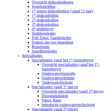
Overzicht duikopleidingen
Jeugdopleiding
1*-Junior duikopleiding (vanaf 12 jaar)
1*-duikopleiding
2*-duikopleiding
3*-duikopleiding
4*-duikbrevet
Duikbegeleider
PvB Eigen Vaardigheden
Duiken met een beperking
Reanimatie
Jeugdbegeleider
Specialisaties
Specialisaties vanaf het 1*-Juniorbrevet
Overzicht specialisaties vanaf het 1*-
Juniorbrevet
Onderwaterfotografie
Onderwateroriëntatie
Onderwaterbiologie
Specialisaties vanaf 1*-brevet
Overzicht specialisaties vanaf 1*-brevet
Droogpakduiken
Nitrox Basis
Introductie onderwaterarcheologie
Specialisaties vanaf 2*-brevet