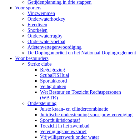
Getijdenplanning in drie stappen
Voor sporters
Vinzwemmen
Onderwaterhockey
Freediven
Snorkelen
Onderwaterrugby
Onderwatervoetbal
Atletenvertegenwoordiging
De Dopingautoriteit en het Nationaal Dopingreglement
Voor bestuurders
Sterke clubs
Regelgeving
ScubaFISHual
Sportakkoord
Veilig duiken
Wet Bestuur en Toezicht Rechtspersonen
(WBTR)
Ondersteuning
Juiste kraan- en cilindercombinatie
Juridische ondersteuning voor jouw vereniging
Sportduikrisicograaf
Toezicht in het zwembad
Verenigingsnieuwsbrief
Vrijwilligerswerk onder water