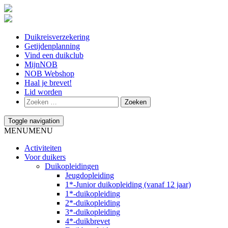
Duikreisverzekering
Getijdenplanning
Vind een duikclub
MijnNOB
NOB Webshop
Haal je brevet!
Lid worden
Toggle navigation
MENU
MENU
Activiteiten
Voor duikers
Duikopleidingen
Jeugdopleiding
1*-Junior duikopleiding (vanaf 12 jaar)
1*-duikopleiding
2*-duikopleiding
3*-duikopleiding
4*-duikbrevet