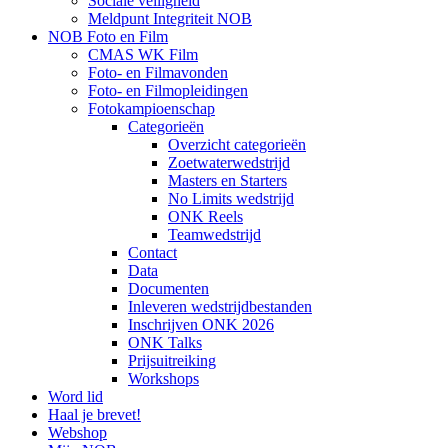
Sociale veiligheid
Meldpunt Integriteit NOB
NOB Foto en Film
CMAS WK Film
Foto- en Filmavonden
Foto- en Filmopleidingen
Fotokampioenschap
Categorieën
Overzicht categorieën
Zoetwaterwedstrijd
Masters en Starters
No Limits wedstrijd
ONK Reels
Teamwedstrijd
Contact
Data
Documenten
Inleveren wedstrijdbestanden
Inschrijven ONK 2026
ONK Talks
Prijsuitreiking
Workshops
Word lid
Haal je brevet!
Webshop