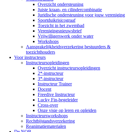
Overzicht ondersteuning
Juiste kraan- en cilindercombinatie
Juridische ondersteuning voor jouw vereniging
Sportduikrisicograaf
Toezicht in het zwembad
Verenigingsnieuwsbrief
Vrijwilligerswerk onder water
Workshops
Aansprakelijkheidsverzekering bestuurders &
toezichthouders
Voor instructeurs
Instructeursopleidingen
Overzicht instructeursopleidingen
2*-instructeur
3*-instructeur
Instructeur Trainer
Docent
Freedive Instructeur
Lucky Fin-begeleider
Cross-over
Onze visie op leren en opleiden
Instructeursworkshops
Rechtbijstandsverzekering
Reanimatiematerialen
De NOB