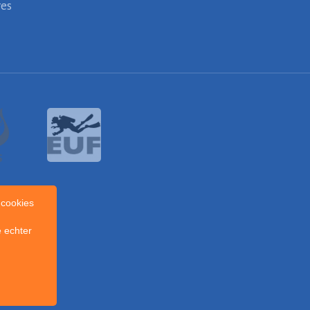
res
cookies
 echter