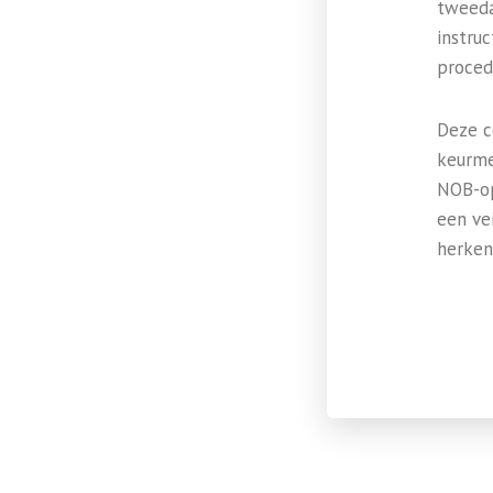
tweeda
instru
proced
Deze c
keurme
NOB-op
een ve
herken