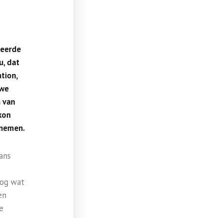
geerde
u, dat
tion,
uwe
n van
kon
 nemen.
ans
nog wat
en
e