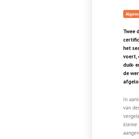
Algem
Twee d
certif
het se
voert,
duik- 
de wer
afgelo
In aan
van de
vergel
kleine
aangev