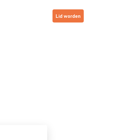
p
Haal je brevet!
Lid worden
ESTUURDERS
VOOR INSTRUCTEURS
DE NOB
 aan