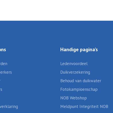
ons
Handige pagina’s
rden
Ledenvoordeel
erkers
Duikverzekering
r
Behoud van duikwater
rs
Fotokampioenschap
NOB Webshop
verklaring
Meldpunt Integriteit NOB