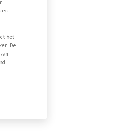
en
n en
met het
ken. De
 van
and