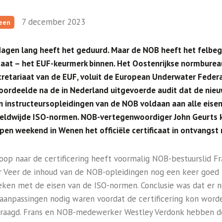
7 december 2023
een
agen lang heeft het geduurd. Maar de NOB heeft het felbe
icaat – het EUF-keurmerk binnen. Het Oostenrijkse normburea
cretariaat van de EUF, voluit de European Underwater Federa
 oordeelde na de in Nederland uitgevoerde audit dat de nie
en instructeursopleidingen van de NOB voldaan aan alle eise
eldwijde ISO-normen. NOB-vertegenwoordiger John Geurts 
pen weekend in Wenen het officiële certificaat in ontvangst
loop naar de certificering heeft voormalig NOB-bestuurslid Fr
r Veer de inhoud van de NOB-opleidingen nog een keer goed
eken met de eisen van de ISO-normen. Conclusie was dat er 
 aanpassingen nodig waren voordat de certificering kon word
raagd. Frans en NOB-medewerker Westley Verdonk hebben d