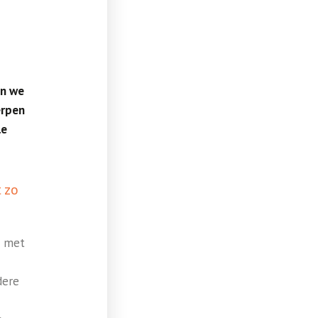
en we
erpen
le
 zo
s met
dere