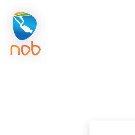
Duikreisverzekering
Getijd
ACTIVITE
sam