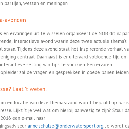
an partijen, wetten en meningen.
a-avonden
s en ervaringen uit te wisselen organiseert de NOB dit najaa
erende, interactieve avond waarin deze twee actuele thema’s
al staan. Tijdens deze avond staat het inspirerende verhaal v
eniging centraal. Daarnaast is er uiteraard voldoende tijd om
interactieve setting van tips te voorzien. Een ervaren
opleider zal de vragen en gesprekken in goede banen leiden
esse? Laat ’t weten!
um en locatie van deze thema-avond wordt bepaald op basis
resse. Lijkt ’t je wel wat om hierbij aanwezig te zijn? Stuur d
i 2016 een e-mail naar
gingsadviseur
anne.schulze@onderwatersport.org
. Je wordt d