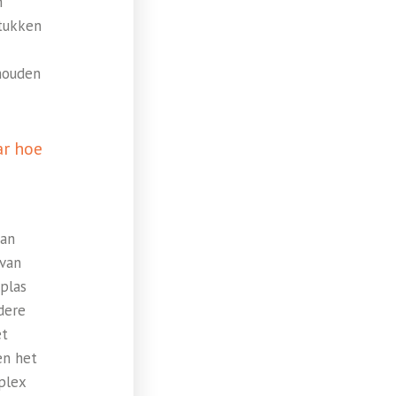
n
stukken
houden
ar hoe
dan
 van
 plas
dere
et
en het
plex