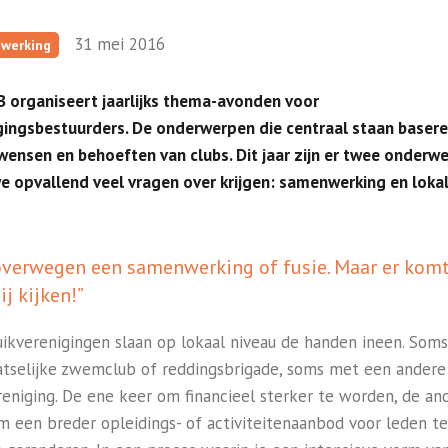
31 mei 2016
werking
 organiseert jaarlijks thema-avonden voor
gingsbestuurders. De onderwerpen die centraal staan baser
wensen en behoeften van clubs. Dit jaar zijn er twee onderw
e opvallend veel vragen over krijgen: samenwerking en loka
overwegen een samenwerking of fusie. Maar er komt
ij kijken!”
uikverenigingen slaan op lokaal niveau de handen ineen. Som
atselijke zwemclub of reddingsbrigade, soms met een andere
reniging. De ene keer om financieel sterker te worden, de an
m een breder opleidings- of activiteitenaanbod voor leden te