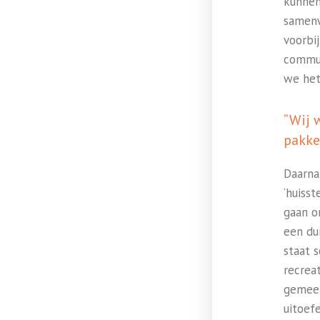
kunnen
samenw
voorbi
commun
we het
“Wij 
pakke
Daarna
‘huiss
gaan o
een du
staat 
recrea
gemeen
uitoef