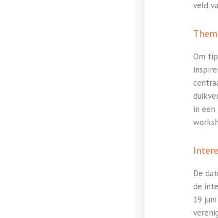
veld v
Them
Om tip
inspir
centra
duikver
in een 
worksh
Inter
De dat
de inte
19 jun
vereni