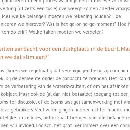
 garanderen. In een proces waarin je een intensieve vorm va
erking (of zelfs een fusie) overweegt komen allerlei vraag
j. Met welke belangen moeten we rekening houden? Hoe
iceren we hierover? Wat is het go-or-no-go-moment? Hoe 
 tempo erin? Welke taken moeten we verdelen?
willen aandacht voor een duikplaats in de buurt. Ma
n we dat slim aan?”
ast horen we regelmatig dat verenigingen bezig zijn om hun
tek’ bij de gemeente onder de aandacht te brengen. Het kan 
m de verbetering van de waterkwaliteit, of om het afzinken
ikobject. Maar ook de (al dan niet betaalde) toegang tot een
soms ter discussie, of de (soms lastige) samenwerking met an
tieve gebruikers. Veel verenigingen hebben echter moeite m
telijke procedures, het in kaart brengen van alle belangen 
enen van invloed. Logisch, het gaat hier immers over een com