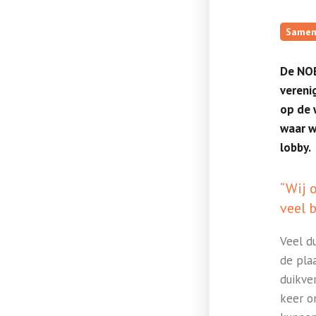
Samen
De NOB
vereni
op de 
waar w
lobby.
“Wij 
veel b
Veel d
de pla
duikve
keer o