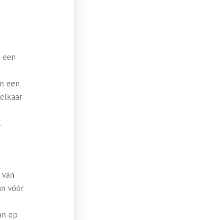
r een
an een
 elkaar
.
 van
an vóór
an op