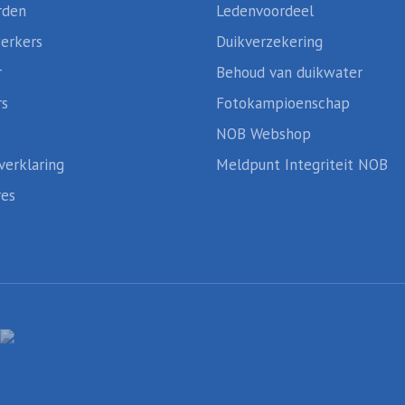
rden
Ledenvoordeel
erkers
Duikverzekering
r
Behoud van duikwater
rs
Fotokampioenschap
NOB Webshop
verklaring
Meldpunt Integriteit NOB
res