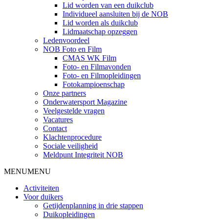
Lid worden van een duikclub
Individueel aansluiten bij de NOB
Lid worden als duikclub
Lidmaatschap opzeggen
Ledenvoordeel
NOB Foto en Film
CMAS WK Film
Foto- en Filmavonden
Foto- en Filmopleidingen
Fotokampioenschap
Onze partners
Onderwatersport Magazine
Veelgestelde vragen
Vacatures
Contact
Klachtenprocedure
Sociale veiligheid
Meldpunt Integriteit NOB
MENU
MENU
Activiteiten
Voor duikers
Getijdenplanning in drie stappen
Duikopleidingen