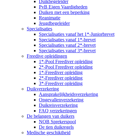
Duikbegeleider
PvB Eigen Vaardigheden
Duiken met een beperking
Reanimatie
Jeugdbegeleider
Specialisaties
Specialisaties vanaf het 1*-Juniorbrevet
Specialisaties vanaf 1*-brevet
Specialisaties vanaf 2*-brevet
Specialisaties vanaf 3*-brevet
Freedive opleidingen
1*-Pool Freediver opleiding
2*-Pool Freediver opleiding
1*-Freediver opleiding
2*-Freediver opleiding
3*-Freediver opleiding
Duikverzekering
Aansprakelijkheidsverzekering
Ongevallenverzekering
Duikreisverzekering
FAQ verzekeringen
De belangen van duikers
NOB Sprekerspool
De tien duikregels
Medische geschiktheid