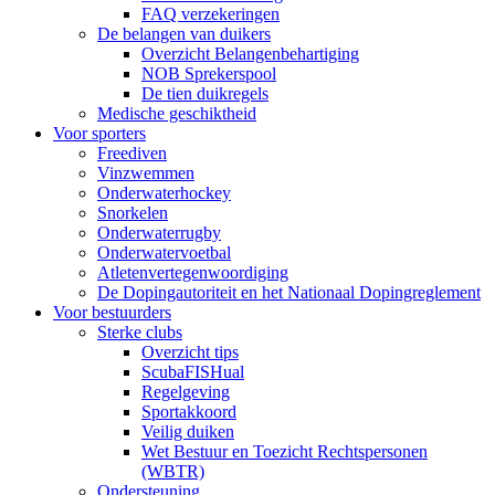
FAQ verzekeringen
De belangen van duikers
Overzicht Belangenbehartiging
NOB Sprekerspool
De tien duikregels
Medische geschiktheid
Voor sporters
Freediven
Vinzwemmen
Onderwaterhockey
Snorkelen
Onderwaterrugby
Onderwatervoetbal
Atletenvertegenwoordiging
De Dopingautoriteit en het Nationaal Dopingreglement
Voor bestuurders
Sterke clubs
Overzicht tips
ScubaFISHual
Regelgeving
Sportakkoord
Veilig duiken
Wet Bestuur en Toezicht Rechtspersonen
(WBTR)
Ondersteuning