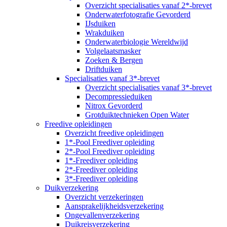
Overzicht specialisaties vanaf 2*-brevet
Onderwaterfotografie Gevorderd
IJsduiken
Wrakduiken
Onderwaterbiologie Wereldwijd
Volgelaatsmasker
Zoeken & Bergen
Driftduiken
Specialisaties vanaf 3*-brevet
Overzicht specialisaties vanaf 3*-brevet
Decompressieduiken
Nitrox Gevorderd
Grotduiktechnieken Open Water
Freedive opleidingen
Overzicht freedive opleidingen
1*-Pool Freediver opleiding
2*-Pool Freediver opleiding
1*-Freediver opleiding
2*-Freediver opleiding
3*-Freediver opleiding
Duikverzekering
Overzicht verzekeringen
Aansprakelijkheidsverzekering
Ongevallenverzekering
Duikreisverzekering