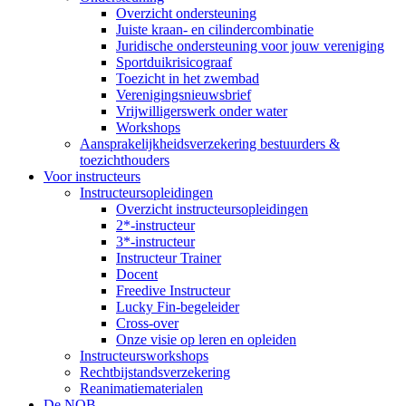
Overzicht ondersteuning
Juiste kraan- en cilindercombinatie
Juridische ondersteuning voor jouw vereniging
Sportduikrisicograaf
Toezicht in het zwembad
Verenigingsnieuwsbrief
Vrijwilligerswerk onder water
Workshops
Aansprakelijkheidsverzekering bestuurders &
toezichthouders
Voor instructeurs
Instructeursopleidingen
Overzicht instructeursopleidingen
2*-instructeur
3*-instructeur
Instructeur Trainer
Docent
Freedive Instructeur
Lucky Fin-begeleider
Cross-over
Onze visie op leren en opleiden
Instructeursworkshops
Rechtbijstandsverzekering
Reanimatiematerialen
De NOB