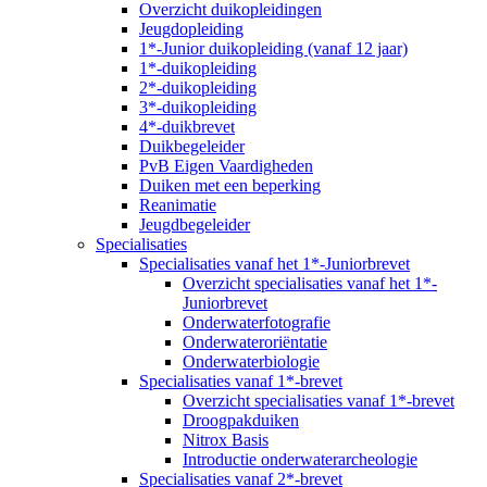
Overzicht duikopleidingen
Jeugdopleiding
1*-Junior duikopleiding (vanaf 12 jaar)
1*-duikopleiding
2*-duikopleiding
3*-duikopleiding
4*-duikbrevet
Duikbegeleider
PvB Eigen Vaardigheden
Duiken met een beperking
Reanimatie
Jeugdbegeleider
Specialisaties
Specialisaties vanaf het 1*-Juniorbrevet
Overzicht specialisaties vanaf het 1*-
Juniorbrevet
Onderwaterfotografie
Onderwateroriëntatie
Onderwaterbiologie
Specialisaties vanaf 1*-brevet
Overzicht specialisaties vanaf 1*-brevet
Droogpakduiken
Nitrox Basis
Introductie onderwaterarcheologie
Specialisaties vanaf 2*-brevet