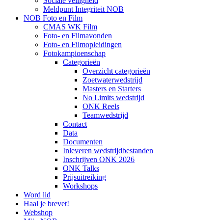
Sociale veiligheid
Meldpunt Integriteit NOB
NOB Foto en Film
CMAS WK Film
Foto- en Filmavonden
Foto- en Filmopleidingen
Fotokampioenschap
Categorieën
Overzicht categorieën
Zoetwaterwedstrijd
Masters en Starters
No Limits wedstrijd
ONK Reels
Teamwedstrijd
Contact
Data
Documenten
Inleveren wedstrijdbestanden
Inschrijven ONK 2026
ONK Talks
Prijsuitreiking
Workshops
Word lid
Haal je brevet!
Webshop