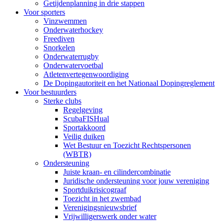
Getijdenplanning in drie stappen
Voor sporters
Vinzwemmen
Onderwaterhockey
Freediven
Snorkelen
Onderwaterrugby
Onderwatervoetbal
Atletenvertegenwoordiging
De Dopingautoriteit en het Nationaal Dopingreglement
Voor bestuurders
Sterke clubs
Regelgeving
ScubaFISHual
Sportakkoord
Veilig duiken
Wet Bestuur en Toezicht Rechtspersonen
(WBTR)
Ondersteuning
Juiste kraan- en cilindercombinatie
Juridische ondersteuning voor jouw vereniging
Sportduikrisicograaf
Toezicht in het zwembad
Verenigingsnieuwsbrief
Vrijwilligerswerk onder water