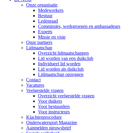
Onze organisatie
Medewerkers
Bestuur
Ledenraad
Commissies, werkgroepen en ambassadeurs
Experts
Missie en visie
Onze partners
Lidmaatschap
Overzicht lidmaatschappen
Lid worden van een duikclub
Individueel lid worden
Lid worden als duikclub
Lidmaatschap opzeggen
Contact
Vacatures
Veelgestelde vragen
Overzicht veelgestelde vragen
Voor duikers
Voor bestuurders
Voor instructeurs
Klachtenprocedure
Onderwatersport Magazine
Aanmelden nieuwsbrief