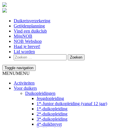
Duikreisverzekering
Getijdenplanning
Vind een duikclub
MijnNOB
NOB Webshop
Haal je brevet!
Lid worden
Toggle navigation
MENU
MENU
Activiteiten
Voor duikers
Duikopleidingen
Jeugdopleiding
1*-Junior duikopleiding (vanaf 12 jaar)
1*-duikopleiding
2*-duikopleiding
3*-duikopleiding
4*-duikbrevet