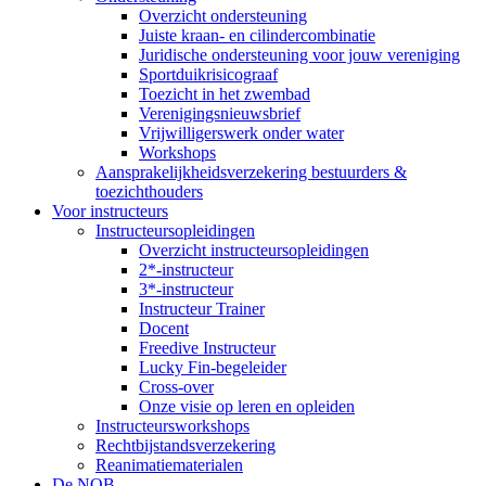
Overzicht ondersteuning
Juiste kraan- en cilindercombinatie
Juridische ondersteuning voor jouw vereniging
Sportduikrisicograaf
Toezicht in het zwembad
Verenigingsnieuwsbrief
Vrijwilligerswerk onder water
Workshops
Aansprakelijkheidsverzekering bestuurders &
toezichthouders
Voor instructeurs
Instructeursopleidingen
Overzicht instructeursopleidingen
2*-instructeur
3*-instructeur
Instructeur Trainer
Docent
Freedive Instructeur
Lucky Fin-begeleider
Cross-over
Onze visie op leren en opleiden
Instructeursworkshops
Rechtbijstandsverzekering
Reanimatiematerialen
De NOB