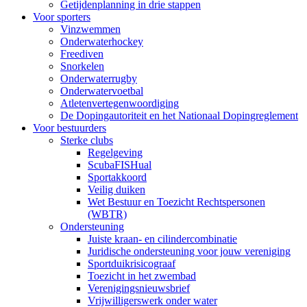
Getijdenplanning in drie stappen
Voor sporters
Vinzwemmen
Onderwaterhockey
Freediven
Snorkelen
Onderwaterrugby
Onderwatervoetbal
Atletenvertegenwoordiging
De Dopingautoriteit en het Nationaal Dopingreglement
Voor bestuurders
Sterke clubs
Regelgeving
ScubaFISHual
Sportakkoord
Veilig duiken
Wet Bestuur en Toezicht Rechtspersonen
(WBTR)
Ondersteuning
Juiste kraan- en cilindercombinatie
Juridische ondersteuning voor jouw vereniging
Sportduikrisicograaf
Toezicht in het zwembad
Verenigingsnieuwsbrief
Vrijwilligerswerk onder water