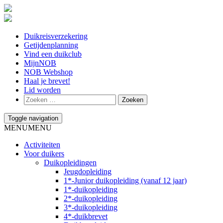
Duikreisverzekering
Getijdenplanning
Vind een duikclub
MijnNOB
NOB Webshop
Haal je brevet!
Lid worden
Toggle navigation
MENU
MENU
Activiteiten
Voor duikers
Duikopleidingen
Jeugdopleiding
1*-Junior duikopleiding (vanaf 12 jaar)
1*-duikopleiding
2*-duikopleiding
3*-duikopleiding
4*-duikbrevet