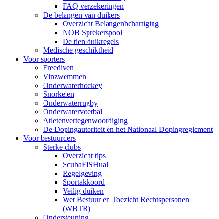
FAQ verzekeringen
De belangen van duikers
Overzicht Belangenbehartiging
NOB Sprekerspool
De tien duikregels
Medische geschiktheid
Voor sporters
Freediven
Vinzwemmen
Onderwaterhockey
Snorkelen
Onderwaterrugby
Onderwatervoetbal
Atletenvertegenwoordiging
De Dopingautoriteit en het Nationaal Dopingreglement
Voor bestuurders
Sterke clubs
Overzicht tips
ScubaFISHual
Regelgeving
Sportakkoord
Veilig duiken
Wet Bestuur en Toezicht Rechtspersonen
(WBTR)
Ondersteuning