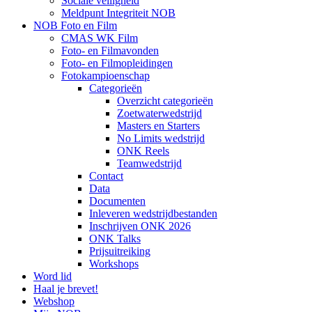
Sociale veiligheid
Meldpunt Integriteit NOB
NOB Foto en Film
CMAS WK Film
Foto- en Filmavonden
Foto- en Filmopleidingen
Fotokampioenschap
Categorieën
Overzicht categorieën
Zoetwaterwedstrijd
Masters en Starters
No Limits wedstrijd
ONK Reels
Teamwedstrijd
Contact
Data
Documenten
Inleveren wedstrijdbestanden
Inschrijven ONK 2026
ONK Talks
Prijsuitreiking
Workshops
Word lid
Haal je brevet!
Webshop