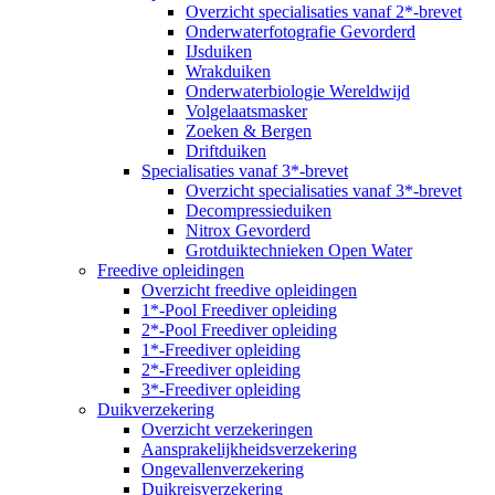
Overzicht specialisaties vanaf 2*-brevet
Onderwaterfotografie Gevorderd
IJsduiken
Wrakduiken
Onderwaterbiologie Wereldwijd
Volgelaatsmasker
Zoeken & Bergen
Driftduiken
Specialisaties vanaf 3*-brevet
Overzicht specialisaties vanaf 3*-brevet
Decompressieduiken
Nitrox Gevorderd
Grotduiktechnieken Open Water
Freedive opleidingen
Overzicht freedive opleidingen
1*-Pool Freediver opleiding
2*-Pool Freediver opleiding
1*-Freediver opleiding
2*-Freediver opleiding
3*-Freediver opleiding
Duikverzekering
Overzicht verzekeringen
Aansprakelijkheidsverzekering
Ongevallenverzekering
Duikreisverzekering