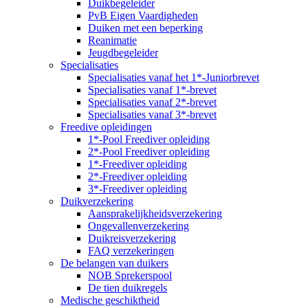
Duikbegeleider
PvB Eigen Vaardigheden
Duiken met een beperking
Reanimatie
Jeugdbegeleider
Specialisaties
Specialisaties vanaf het 1*-Juniorbrevet
Specialisaties vanaf 1*-brevet
Specialisaties vanaf 2*-brevet
Specialisaties vanaf 3*-brevet
Freedive opleidingen
1*-Pool Freediver opleiding
2*-Pool Freediver opleiding
1*-Freediver opleiding
2*-Freediver opleiding
3*-Freediver opleiding
Duikverzekering
Aansprakelijkheidsverzekering
Ongevallenverzekering
Duikreisverzekering
FAQ verzekeringen
De belangen van duikers
NOB Sprekerspool
De tien duikregels
Medische geschiktheid