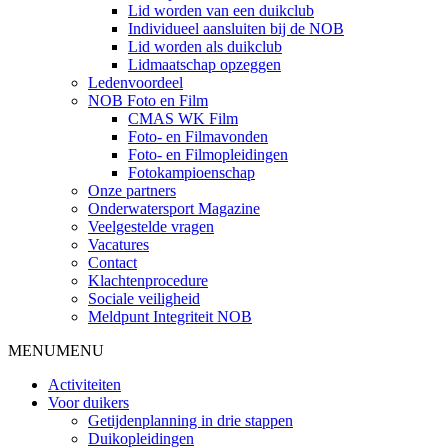
Lid worden van een duikclub
Individueel aansluiten bij de NOB
Lid worden als duikclub
Lidmaatschap opzeggen
Ledenvoordeel
NOB Foto en Film
CMAS WK Film
Foto- en Filmavonden
Foto- en Filmopleidingen
Fotokampioenschap
Onze partners
Onderwatersport Magazine
Veelgestelde vragen
Vacatures
Contact
Klachtenprocedure
Sociale veiligheid
Meldpunt Integriteit NOB
MENU
MENU
Activiteiten
Voor duikers
Getijdenplanning in drie stappen
Duikopleidingen