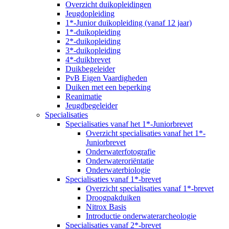
Overzicht duikopleidingen
Jeugdopleiding
1*-Junior duikopleiding (vanaf 12 jaar)
1*-duikopleiding
2*-duikopleiding
3*-duikopleiding
4*-duikbrevet
Duikbegeleider
PvB Eigen Vaardigheden
Duiken met een beperking
Reanimatie
Jeugdbegeleider
Specialisaties
Specialisaties vanaf het 1*-Juniorbrevet
Overzicht specialisaties vanaf het 1*-
Juniorbrevet
Onderwaterfotografie
Onderwateroriëntatie
Onderwaterbiologie
Specialisaties vanaf 1*-brevet
Overzicht specialisaties vanaf 1*-brevet
Droogpakduiken
Nitrox Basis
Introductie onderwaterarcheologie
Specialisaties vanaf 2*-brevet