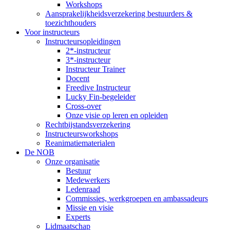
Workshops
Aansprakelijkheidsverzekering bestuurders &
toezichthouders
Voor instructeurs
Instructeursopleidingen
2*-instructeur
3*-instructeur
Instructeur Trainer
Docent
Freedive Instructeur
Lucky Fin-begeleider
Cross-over
Onze visie op leren en opleiden
Rechtbijstandsverzekering
Instructeursworkshops
Reanimatiematerialen
De NOB
Onze organisatie
Bestuur
Medewerkers
Ledenraad
Commissies, werkgroepen en ambassadeurs
Missie en visie
Experts
Lidmaatschap