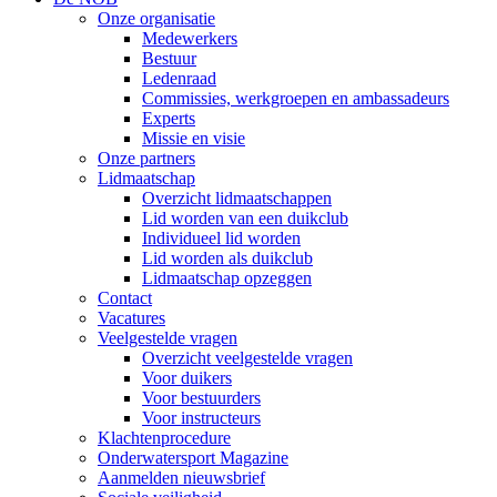
Onze organisatie
Medewerkers
Bestuur
Ledenraad
Commissies, werkgroepen en ambassadeurs
Experts
Missie en visie
Onze partners
Lidmaatschap
Overzicht lidmaatschappen
Lid worden van een duikclub
Individueel lid worden
Lid worden als duikclub
Lidmaatschap opzeggen
Contact
Vacatures
Veelgestelde vragen
Overzicht veelgestelde vragen
Voor duikers
Voor bestuurders
Voor instructeurs
Klachtenprocedure
Onderwatersport Magazine
Aanmelden nieuwsbrief