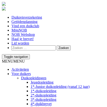
Duikreisverzekering
Getijdenplanning
Vind een duikclub
MijnNOB
NOB Webshop
Haal je brevet!
Lid worden
Toggle navigation
MENU
MENU
Activiteiten
Voor duikers
Duikopleidingen
Jeugdopleiding
1*-Junior duikopleiding (vanaf 12 jaar)
1*-duikopleiding
2*-duikopleiding
3*-duikopleiding
4*-duikbrevet