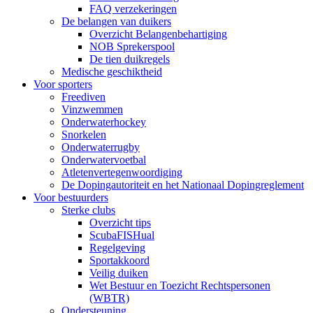
FAQ verzekeringen
De belangen van duikers
Overzicht Belangenbehartiging
NOB Sprekerspool
De tien duikregels
Medische geschiktheid
Voor sporters
Freediven
Vinzwemmen
Onderwaterhockey
Snorkelen
Onderwaterrugby
Onderwatervoetbal
Atletenvertegenwoordiging
De Dopingautoriteit en het Nationaal Dopingreglement
Voor bestuurders
Sterke clubs
Overzicht tips
ScubaFISHual
Regelgeving
Sportakkoord
Veilig duiken
Wet Bestuur en Toezicht Rechtspersonen
(WBTR)
Ondersteuning