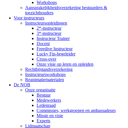
Workshops
Aansprakelijkheidsverzekering bestuurders &
toezichthouders
Voor instructeurs
Instructeursopleidingen
2*-instructeur
3*-instructeur
Instructeur Trainer
Docent
Freedive Instructeur
Lucky Fin-begeleider
Cross-over
Onze visie op leren en opleiden
Rechtbijstandsverzekering
Instructeursworkshops
Reanimatiematerialen
De NOB
Onze organisatie
Bestuur
Medewerkers
Ledenraad
Commissies, werkgroepen en ambassadeurs
Missie en visie
Experts
Lidmaatschap