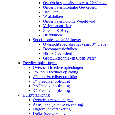
Overzicht specialisaties vanaf 2*-brevet
Onderwaterfotografie Gevorderd
IJsduiken
Wrakduiken
Onderwaterbiologie Wereldwijd
Volgelaatsmasker
Zoeken & Bergen
Driftduiken
Specialisaties vanaf 3*-brevet
Overzicht specialisaties vanaf 3*-brevet
Decompressieduiken
Nitrox Gevorderd
Grotduiktechnieken Open Water
Freedive opleidingen
Overzicht freedive opleidingen
1*-Pool Freediver opleiding
2*-Pool Freediver opleiding
1*-Freediver opleiding
2*-Freediver opleiding
3*-Freediver opleiding
Duikverzekering
Overzicht verzekeringen
Aansprakelijkheidsverzekering
Ongevallenverzekering
Duikreisverzekering