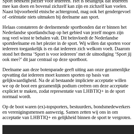
Sport betekent plezier voor iedereen. Het is belangrijk dat iedereen
mee kan doen en bovenal zichzelf kan zijn en zichzelf kan voelen.
Naast bijvoorbeeld etnische achtergrond, mag ook het gendergevoel
of -oriëntatie niets uitmaken bij deelname aan sport.
Helaas constateren de deelnemende sportbonden dat er binnen het
Nederlandse sportlandschap op het gebied van jezelf mogen zijn
nog veel winst te behalen valt. Dit beïnvloedt de Nederlandse
sportdeelname en het plezier in de sport. Wij willen dat sporten voor
iedereen toegankelijk is en dat iedereen zich welkom voelt. Daarom
stond het thema ‘Sport is voor iedereen’ met de uitnodiging ‘Sport jij
ook mee?’ dit jaar centraal op deze sportboot.
Deelname aan deze botenparade geeft uiting aan onze gezamenlijke
opvatting dat iedereen moet kunnen sporten op basis van
gelijkwaardigheid. Na de al bestaande impliciete acceptatie willen
we op de boot een gezamenlijk podium creëren om deze acceptatie
expliciet te maken, zodat representatie van LHBTIQ+ in de sport
normaal wordt.
Op de boot waren (ex)-topsporters, bestuurders, bondsmedewerkers
en verenigingsmensen aanwezig. Samen zetten wij ons in om
acceptatie van LHBTIQ+ en gelijkheid binnen de sport te vergroten.