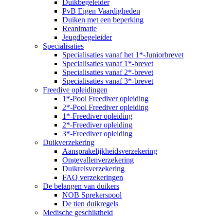
Duikbegeleider
PvB Eigen Vaardigheden
Duiken met een beperking
Reanimatie
Jeugdbegeleider
Specialisaties
Specialisaties vanaf het 1*-Juniorbrevet
Specialisaties vanaf 1*-brevet
Specialisaties vanaf 2*-brevet
Specialisaties vanaf 3*-brevet
Freedive opleidingen
1*-Pool Freediver opleiding
2*-Pool Freediver opleiding
1*-Freediver opleiding
2*-Freediver opleiding
3*-Freediver opleiding
Duikverzekering
Aansprakelijkheidsverzekering
Ongevallenverzekering
Duikreisverzekering
FAQ verzekeringen
De belangen van duikers
NOB Sprekerspool
De tien duikregels
Medische geschiktheid