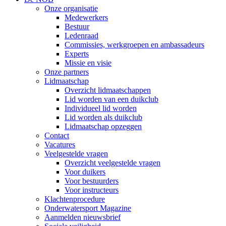
Onze organisatie
Medewerkers
Bestuur
Ledenraad
Commissies, werkgroepen en ambassadeurs
Experts
Missie en visie
Onze partners
Lidmaatschap
Overzicht lidmaatschappen
Lid worden van een duikclub
Individueel lid worden
Lid worden als duikclub
Lidmaatschap opzeggen
Contact
Vacatures
Veelgestelde vragen
Overzicht veelgestelde vragen
Voor duikers
Voor bestuurders
Voor instructeurs
Klachtenprocedure
Onderwatersport Magazine
Aanmelden nieuwsbrief