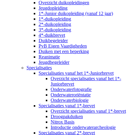
Overzicht duikopleidingen
Jeugdopleiding
1*-Junior duikopleiding (vanaf 12 jaar)
1*-duikopleiding
2*-duikopleiding
3*-duikopleiding
4*-duikbrevet
Duikbegeleider
PvB Eigen Vaardigheden
Duiken met een beperking
Reanimatie
Jeugdbegeleider
Specialisaties
Specialisaties vanaf het 1*-Juniorbrevet
Overzicht specialisaties vanaf het 1*-
Juniorbrevet
Onderwaterfotografie
Onderwateroriëntatie
Onderwaterbiologie
Specialisaties vanaf 1*-brevet
Overzicht specialisaties vanaf 1*-brevet
Droogpakduiken
Nitrox Basis
Introductie onderwaterarcheologie
Specialisaties vanaf 2*-brevet