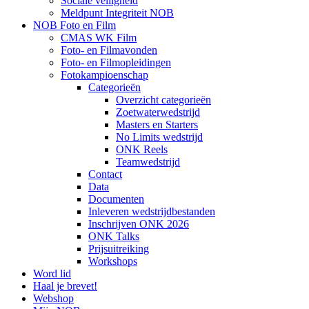
Sociale veiligheid
Meldpunt Integriteit NOB
NOB Foto en Film
CMAS WK Film
Foto- en Filmavonden
Foto- en Filmopleidingen
Fotokampioenschap
Categorieën
Overzicht categorieën
Zoetwaterwedstrijd
Masters en Starters
No Limits wedstrijd
ONK Reels
Teamwedstrijd
Contact
Data
Documenten
Inleveren wedstrijdbestanden
Inschrijven ONK 2026
ONK Talks
Prijsuitreiking
Workshops
Word lid
Haal je brevet!
Webshop