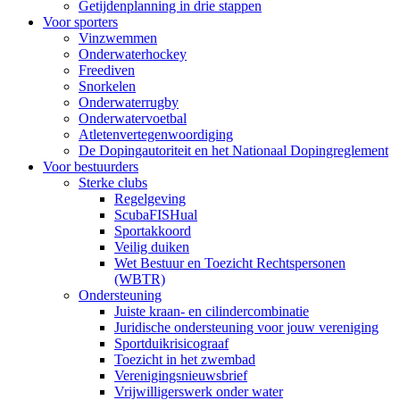
Getijdenplanning in drie stappen
Voor sporters
Vinzwemmen
Onderwaterhockey
Freediven
Snorkelen
Onderwaterrugby
Onderwatervoetbal
Atletenvertegenwoordiging
De Dopingautoriteit en het Nationaal Dopingreglement
Voor bestuurders
Sterke clubs
Regelgeving
ScubaFISHual
Sportakkoord
Veilig duiken
Wet Bestuur en Toezicht Rechtspersonen
(WBTR)
Ondersteuning
Juiste kraan- en cilindercombinatie
Juridische ondersteuning voor jouw vereniging
Sportduikrisicograaf
Toezicht in het zwembad
Verenigingsnieuwsbrief
Vrijwilligerswerk onder water