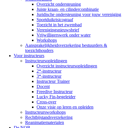
Overzicht ondersteuning
Juiste kraan- en cilindercombinatie
Juridische ondersteuning voor jouw vereniging
Sportduikrisicograaf
Toezicht in het zwembad
Verenigingsnieuwsbrief
Vrijwilligerswerk onder water
Workshops
Aansprakelijkheidsverzekering bestuurders &
toezichthouders
Voor instructeurs
Instructeursopleidingen
Overzicht instructeursopleidingen
2*-instructeur
3*-instructeur
Instructeur Trainer
Docent
Freedive Instructeur
Lucky Fin-begeleider
Cross-over
Onze visie op leren en opleiden
Instructeursworkshops
Rechtbijstandsverzekering
Reanimatiematerialen
De NOB