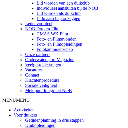
Lid worden van een duikclub
Individueel aansluiten bij de NOB
Lid worden als duikclub
Lidmaatschap opzeggen
Ledenvoordeel
NOB Foto en Film
CMAS WK Film
Foto- en Filmavonden
Foto- en Filmopleidingen
Fotokampioenschap
Onze partners
Onderwatersport Magazine
Veelgestelde vragen
Vacatures
Contact
Klachtenprocedure
Sociale veiligheid
Meldpunt Integriteit NOB
MENU
MENU
Activiteiten
Voor duikers
Getijdenplanning in drie stappen
Duikopleidingen