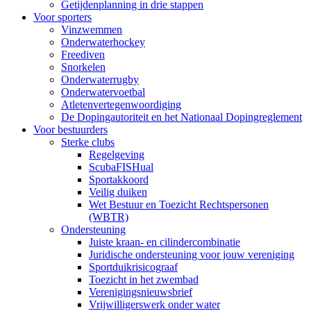
Getijdenplanning in drie stappen
Voor sporters
Vinzwemmen
Onderwaterhockey
Freediven
Snorkelen
Onderwaterrugby
Onderwatervoetbal
Atletenvertegenwoordiging
De Dopingautoriteit en het Nationaal Dopingreglement
Voor bestuurders
Sterke clubs
Regelgeving
ScubaFISHual
Sportakkoord
Veilig duiken
Wet Bestuur en Toezicht Rechtspersonen
(WBTR)
Ondersteuning
Juiste kraan- en cilindercombinatie
Juridische ondersteuning voor jouw vereniging
Sportduikrisicograaf
Toezicht in het zwembad
Verenigingsnieuwsbrief
Vrijwilligerswerk onder water