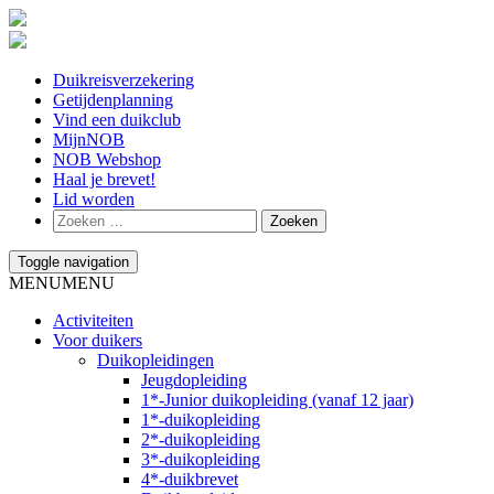
Duikreisverzekering
Getijdenplanning
Vind een duikclub
MijnNOB
NOB Webshop
Haal je brevet!
Lid worden
Toggle navigation
MENU
MENU
Activiteiten
Voor duikers
Duikopleidingen
Jeugdopleiding
1*-Junior duikopleiding (vanaf 12 jaar)
1*-duikopleiding
2*-duikopleiding
3*-duikopleiding
4*-duikbrevet