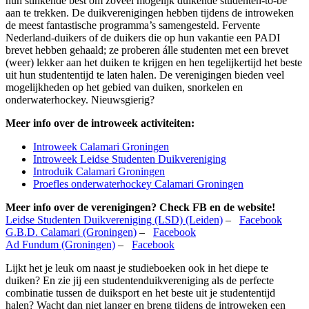
hun stinkende best om zoveel mogelijk duikende studenten-to-be
aan te trekken. De duikverenigingen hebben tijdens de introweken
de meest fantastische programma’s samengesteld. Fervente
Nederland-duikers of de duikers die op hun vakantie een PADI
brevet hebben gehaald; ze proberen álle studenten met een brevet
(weer) lekker aan het duiken te krijgen en hen tegelijkertijd het beste
uit hun studententijd te laten halen. De verenigingen bieden veel
mogelijkheden op het gebied van duiken, snorkelen en
onderwaterhockey. Nieuwsgierig?
Meer info over de introweek activiteiten:
Introweek Calamari Groningen
Introweek Leidse Studenten Duikvereniging
Introduik Calamari Groningen
Proefles onderwaterhockey Calamari Groningen
Meer info over de verenigingen? Check FB en de website!
Leidse Studenten Duikvereniging (LSD) (Leiden)
–
Facebook
G.B.D. Calamari (Groningen)
–
Facebook
Ad Fundum (Groningen)
–
Facebook
Lijkt het je leuk om naast je studieboeken ook in het diepe te
duiken? En zie jij een studentenduikvereniging als de perfecte
combinatie tussen de duiksport en het beste uit je studententijd
halen? Wacht dan niet langer en breng tijdens de introweken een