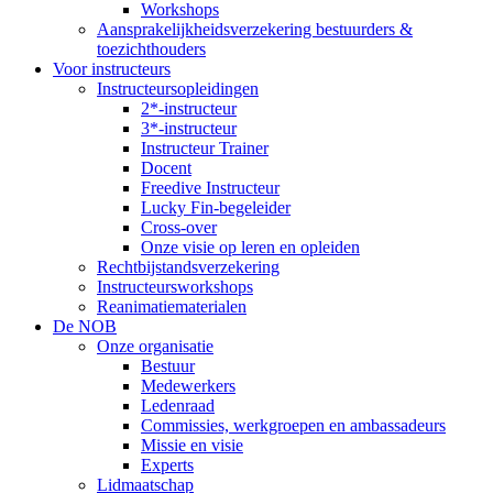
Workshops
Aansprakelijkheidsverzekering bestuurders &
toezichthouders
Voor instructeurs
Instructeursopleidingen
2*-instructeur
3*-instructeur
Instructeur Trainer
Docent
Freedive Instructeur
Lucky Fin-begeleider
Cross-over
Onze visie op leren en opleiden
Rechtbijstandsverzekering
Instructeursworkshops
Reanimatiematerialen
De NOB
Onze organisatie
Bestuur
Medewerkers
Ledenraad
Commissies, werkgroepen en ambassadeurs
Missie en visie
Experts
Lidmaatschap