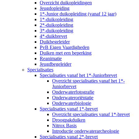
Overzicht duikopleidingen
Jeugdopleiding
1*-Junior duikopleiding (vanaf 12 jaar)
1*-duikopleiding
2*-duikopleiding
3*-duikopleiding
4*-duikbrevet
Duikbegeleider
PvB Eigen Vaardigheden
Duiken met een beperking
Reanimatie
Jeugdbegeleider
Specialisaties
Specialisaties vanaf het 1*-Juniorbrevet
Overzicht specialisaties vanaf het 1*-
Juniorbrevet
Onderwaterfotografie
Onderwateroriëntatie
Onderwaterbiologie
Specialisaties vanaf 1*-brevet
Overzicht specialisaties vanaf 1*-brevet
Droogpakduiken
Nitrox Basis
Introductie onderwaterarcheologie
Specialisaties vanaf 2*-brevet