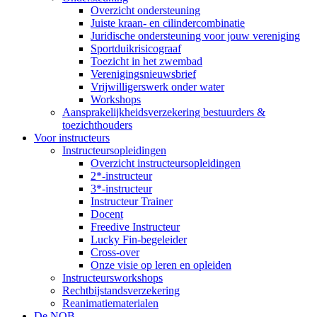
Overzicht ondersteuning
Juiste kraan- en cilindercombinatie
Juridische ondersteuning voor jouw vereniging
Sportduikrisicograaf
Toezicht in het zwembad
Verenigingsnieuwsbrief
Vrijwilligerswerk onder water
Workshops
Aansprakelijkheidsverzekering bestuurders &
toezichthouders
Voor instructeurs
Instructeursopleidingen
Overzicht instructeursopleidingen
2*-instructeur
3*-instructeur
Instructeur Trainer
Docent
Freedive Instructeur
Lucky Fin-begeleider
Cross-over
Onze visie op leren en opleiden
Instructeursworkshops
Rechtbijstandsverzekering
Reanimatiematerialen
De NOB