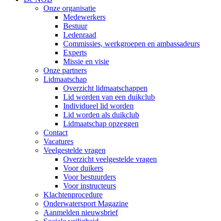
Onze organisatie
Medewerkers
Bestuur
Ledenraad
Commissies, werkgroepen en ambassadeurs
Experts
Missie en visie
Onze partners
Lidmaatschap
Overzicht lidmaatschappen
Lid worden van een duikclub
Individueel lid worden
Lid worden als duikclub
Lidmaatschap opzeggen
Contact
Vacatures
Veelgestelde vragen
Overzicht veelgestelde vragen
Voor duikers
Voor bestuurders
Voor instructeurs
Klachtenprocedure
Onderwatersport Magazine
Aanmelden nieuwsbrief