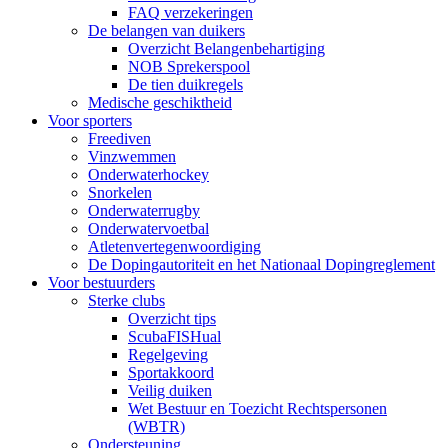
FAQ verzekeringen
De belangen van duikers
Overzicht Belangenbehartiging
NOB Sprekerspool
De tien duikregels
Medische geschiktheid
Voor sporters
Freediven
Vinzwemmen
Onderwaterhockey
Snorkelen
Onderwaterrugby
Onderwatervoetbal
Atletenvertegenwoordiging
De Dopingautoriteit en het Nationaal Dopingreglement
Voor bestuurders
Sterke clubs
Overzicht tips
ScubaFISHual
Regelgeving
Sportakkoord
Veilig duiken
Wet Bestuur en Toezicht Rechtspersonen
(WBTR)
Ondersteuning