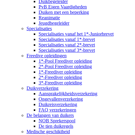
Duikbegeleider
PvB Eigen Vaardigheden
Duiken met een beperking
Reanimatie
Jeugdbegeleider
Specialisaties
Specialisaties vanaf het 1*-Juniorbrevet
Specialisaties vanaf 1*-brevet
Specialisaties vanaf 2*-brevet
Specialisaties vanaf 3*-brevet
Freedive opleidingen
1*-Pool Freediver opleiding
2*-Pool Freediver opleiding
1*-Freediver opleiding
2*-Freediver opleiding
3*-Freediver opleiding
Duikverzekering
Aansprakelijkheidsverzekering
Ongevallenverzekering
Duikreisverzekering
FAQ verzekeringen
De belangen van duikers
NOB Sprekerspool
De tien duikregels
Medische geschiktheid