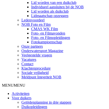
Lid worden van een duikclub
Individueel aansluiten bij de NOB
Lid worden als duikclub
Lidmaatschap opzeggen
Ledenvoordeel
NOB Foto en Film
CMAS WK Film
Foto- en Filmavonden
Foto- en Filmopleidingen
Fotokampioenschap
Onze partners
Onderwatersport Magazine
Veelgestelde vragen
Vacatures
Contact
Klachtenprocedure
Sociale veiligheid
Meldpunt Integriteit NOB
MENU
MENU
Activiteiten
Voor duikers
Getijdenplanning in drie stappen
Duikopleidingen