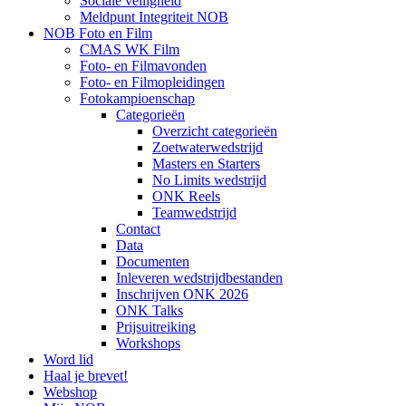
Sociale veiligheid
Meldpunt Integriteit NOB
NOB Foto en Film
CMAS WK Film
Foto- en Filmavonden
Foto- en Filmopleidingen
Fotokampioenschap
Categorieën
Overzicht categorieën
Zoetwaterwedstrijd
Masters en Starters
No Limits wedstrijd
ONK Reels
Teamwedstrijd
Contact
Data
Documenten
Inleveren wedstrijdbestanden
Inschrijven ONK 2026
ONK Talks
Prijsuitreiking
Workshops
Word lid
Haal je brevet!
Webshop