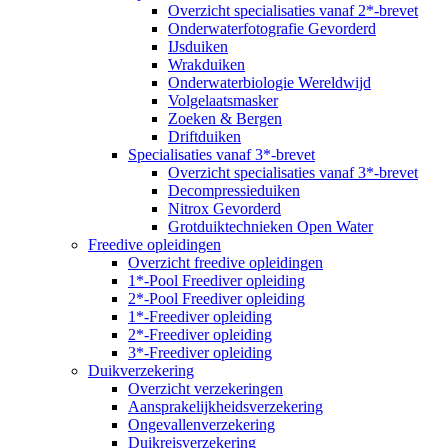
Overzicht specialisaties vanaf 2*-brevet
Onderwaterfotografie Gevorderd
IJsduiken
Wrakduiken
Onderwaterbiologie Wereldwijd
Volgelaatsmasker
Zoeken & Bergen
Driftduiken
Specialisaties vanaf 3*-brevet
Overzicht specialisaties vanaf 3*-brevet
Decompressieduiken
Nitrox Gevorderd
Grotduiktechnieken Open Water
Freedive opleidingen
Overzicht freedive opleidingen
1*-Pool Freediver opleiding
2*-Pool Freediver opleiding
1*-Freediver opleiding
2*-Freediver opleiding
3*-Freediver opleiding
Duikverzekering
Overzicht verzekeringen
Aansprakelijkheidsverzekering
Ongevallenverzekering
Duikreisverzekering