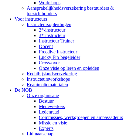
Workshops
Aansprakelijkheidsverzekering bestuurders &
toezichthouders
Voor instructeurs
Instructeursopleidingen
2*-instructeur
3*-instructeur
Instructeur Trainer
Docent
Freedive Instructeur
Lucky Fin-begeleider
Cross-over
Onze visie op leren en opleiden
Rechtbijstandsverzekering
Instructeursworkshops
Reanimatiematerialen
De NOB
Onze organisatie
Bestuur
Medewerkers
Ledenraad
Commissies, werkgroepen en ambassadeurs
Missie en visie
Experts
Lidmaatschap