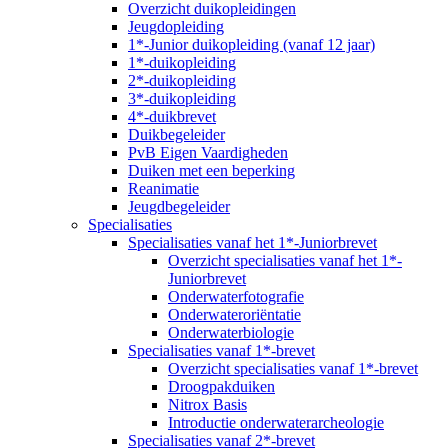
Overzicht duikopleidingen
Jeugdopleiding
1*-Junior duikopleiding (vanaf 12 jaar)
1*-duikopleiding
2*-duikopleiding
3*-duikopleiding
4*-duikbrevet
Duikbegeleider
PvB Eigen Vaardigheden
Duiken met een beperking
Reanimatie
Jeugdbegeleider
Specialisaties
Specialisaties vanaf het 1*-Juniorbrevet
Overzicht specialisaties vanaf het 1*-
Juniorbrevet
Onderwaterfotografie
Onderwateroriëntatie
Onderwaterbiologie
Specialisaties vanaf 1*-brevet
Overzicht specialisaties vanaf 1*-brevet
Droogpakduiken
Nitrox Basis
Introductie onderwaterarcheologie
Specialisaties vanaf 2*-brevet