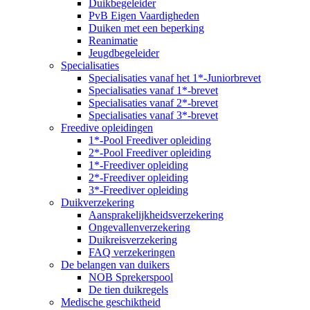
Duikbegeleider
PvB Eigen Vaardigheden
Duiken met een beperking
Reanimatie
Jeugdbegeleider
Specialisaties
Specialisaties vanaf het 1*-Juniorbrevet
Specialisaties vanaf 1*-brevet
Specialisaties vanaf 2*-brevet
Specialisaties vanaf 3*-brevet
Freedive opleidingen
1*-Pool Freediver opleiding
2*-Pool Freediver opleiding
1*-Freediver opleiding
2*-Freediver opleiding
3*-Freediver opleiding
Duikverzekering
Aansprakelijkheidsverzekering
Ongevallenverzekering
Duikreisverzekering
FAQ verzekeringen
De belangen van duikers
NOB Sprekerspool
De tien duikregels
Medische geschiktheid