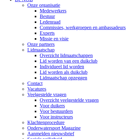
Onze organisatie
Medewerkers
Bestuur
Ledenraad
Commissies, werkgroepen en ambassadeurs
Experts
Missie en visie
Onze partners
Lidmaatschap
Overzicht lidmaatschappen
Lid worden van een duikclub
Individueel lid worden
Lid worden als duikclub
Lidmaatschap opzeggen
Contact
Vacatures
Veelgestelde vragen
Overzicht veelgestelde vragen
Voor duikers
Voor bestuurders
Voor instructeurs
Klachtenprocedure
Onderwatersport Magazine
Aanmelden nieuwsbrief