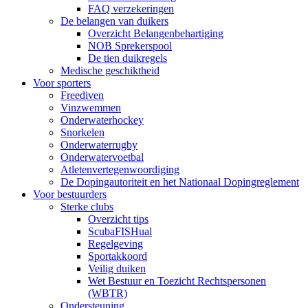
FAQ verzekeringen
De belangen van duikers
Overzicht Belangenbehartiging
NOB Sprekerspool
De tien duikregels
Medische geschiktheid
Voor sporters
Freediven
Vinzwemmen
Onderwaterhockey
Snorkelen
Onderwaterrugby
Onderwatervoetbal
Atletenvertegenwoordiging
De Dopingautoriteit en het Nationaal Dopingreglement
Voor bestuurders
Sterke clubs
Overzicht tips
ScubaFISHual
Regelgeving
Sportakkoord
Veilig duiken
Wet Bestuur en Toezicht Rechtspersonen
(WBTR)
Ondersteuning