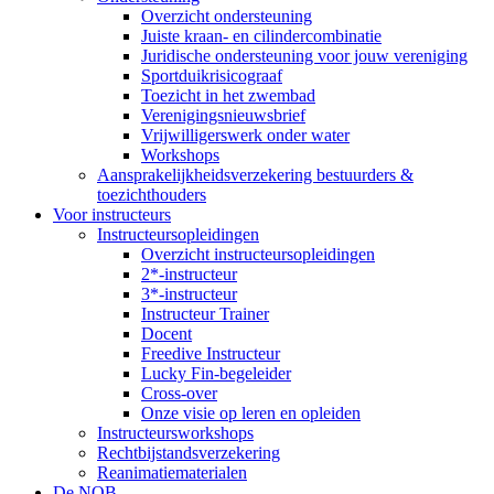
Overzicht ondersteuning
Juiste kraan- en cilindercombinatie
Juridische ondersteuning voor jouw vereniging
Sportduikrisicograaf
Toezicht in het zwembad
Verenigingsnieuwsbrief
Vrijwilligerswerk onder water
Workshops
Aansprakelijkheidsverzekering bestuurders &
toezichthouders
Voor instructeurs
Instructeursopleidingen
Overzicht instructeursopleidingen
2*-instructeur
3*-instructeur
Instructeur Trainer
Docent
Freedive Instructeur
Lucky Fin-begeleider
Cross-over
Onze visie op leren en opleiden
Instructeursworkshops
Rechtbijstandsverzekering
Reanimatiematerialen
De NOB