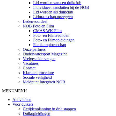
Lid worden van een duikclub
Individueel aansluiten bij de NOB
Lid worden als duikclub
Lidmaatschap opzeggen
Ledenvoordeel
NOB Foto en Film
CMAS WK Film
Foto- en Filmavonden
Foto- en Filmopleidingen
Fotokampioenschap
Onze partners
Onderwatersport Magazine
Veelgestelde vragen
Vacatures
Contact
Klachtenprocedure
Sociale veiligheid
Meldpunt Integriteit NOB
MENU
MENU
Activiteiten
Voor duikers
Getijdenplanning in drie stappen
Duikopleidingen