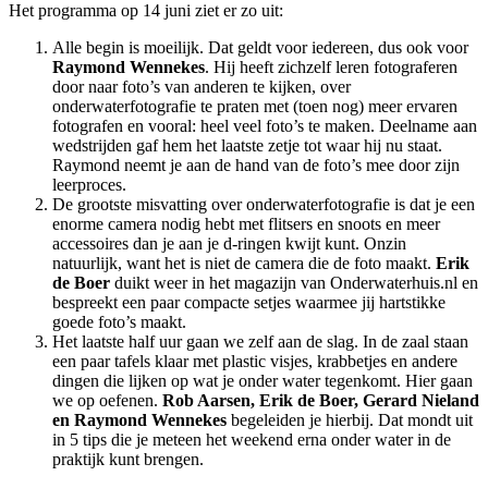
Het programma op 14 juni ziet er zo uit:
Alle begin is moeilijk. Dat geldt voor iedereen, dus ook voor
Raymond Wennekes
. Hij heeft zichzelf leren fotograferen
door naar foto’s van anderen te kijken, over
onderwaterfotografie te praten met (toen nog) meer ervaren
fotografen en vooral: heel veel foto’s te maken. Deelname aan
wedstrijden gaf hem het laatste zetje tot waar hij nu staat.
Raymond neemt je aan de hand van de foto’s mee door zijn
leerproces.
De grootste misvatting over onderwaterfotografie is dat je een
enorme camera nodig hebt met flitsers en snoots en meer
accessoires dan je aan je d-ringen kwijt kunt. Onzin
natuurlijk, want het is niet de camera die de foto maakt.
Erik
de Boer
duikt weer in het magazijn van Onderwaterhuis.nl en
bespreekt een paar compacte setjes waarmee jij hartstikke
goede foto’s maakt.
Het laatste half uur gaan we zelf aan de slag. In de zaal staan
een paar tafels klaar met plastic visjes, krabbetjes en andere
dingen die lijken op wat je onder water tegenkomt. Hier gaan
we op oefenen.
Rob Aarsen, Erik de Boer, Gerard Nieland
en Raymond Wennekes
begeleiden je hierbij. Dat mondt uit
in 5 tips die je meteen het weekend erna onder water in de
praktijk kunt brengen.