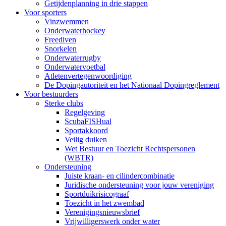
Getijdenplanning in drie stappen
Voor sporters
Vinzwemmen
Onderwaterhockey
Freediven
Snorkelen
Onderwaterrugby
Onderwatervoetbal
Atletenvertegenwoordiging
De Dopingautoriteit en het Nationaal Dopingreglement
Voor bestuurders
Sterke clubs
Regelgeving
ScubaFISHual
Sportakkoord
Veilig duiken
Wet Bestuur en Toezicht Rechtspersonen
(WBTR)
Ondersteuning
Juiste kraan- en cilindercombinatie
Juridische ondersteuning voor jouw vereniging
Sportduikrisicograaf
Toezicht in het zwembad
Verenigingsnieuwsbrief
Vrijwilligerswerk onder water