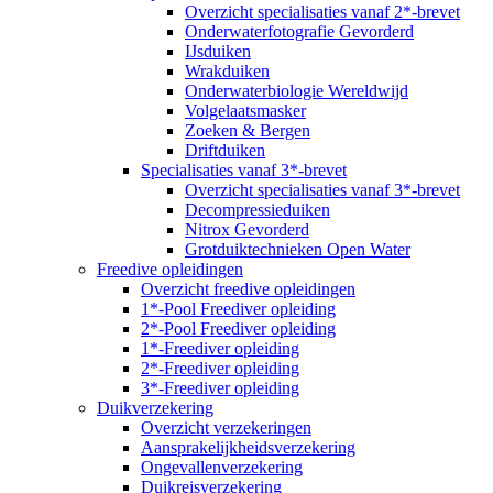
Overzicht specialisaties vanaf 2*-brevet
Onderwaterfotografie Gevorderd
IJsduiken
Wrakduiken
Onderwaterbiologie Wereldwijd
Volgelaatsmasker
Zoeken & Bergen
Driftduiken
Specialisaties vanaf 3*-brevet
Overzicht specialisaties vanaf 3*-brevet
Decompressieduiken
Nitrox Gevorderd
Grotduiktechnieken Open Water
Freedive opleidingen
Overzicht freedive opleidingen
1*-Pool Freediver opleiding
2*-Pool Freediver opleiding
1*-Freediver opleiding
2*-Freediver opleiding
3*-Freediver opleiding
Duikverzekering
Overzicht verzekeringen
Aansprakelijkheidsverzekering
Ongevallenverzekering
Duikreisverzekering