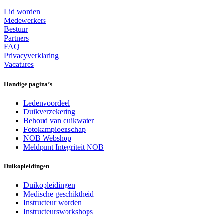
Lid worden
Medewerkers
Bestuur
Partners
FAQ
Privacyverklaring
Vacatures
Handige pagina’s
Ledenvoordeel
Duikverzekering
Behoud van duikwater
Fotokampioenschap
NOB Webshop
Meldpunt Integriteit NOB
Duikopleidingen
Duikopleidingen
Medische geschiktheid
Instructeur worden
Instructeursworkshops