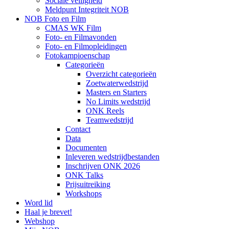
Sociale veiligheid
Meldpunt Integriteit NOB
NOB Foto en Film
CMAS WK Film
Foto- en Filmavonden
Foto- en Filmopleidingen
Fotokampioenschap
Categorieën
Overzicht categorieën
Zoetwaterwedstrijd
Masters en Starters
No Limits wedstrijd
ONK Reels
Teamwedstrijd
Contact
Data
Documenten
Inleveren wedstrijdbestanden
Inschrijven ONK 2026
ONK Talks
Prijsuitreiking
Workshops
Word lid
Haal je brevet!
Webshop