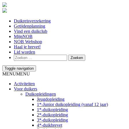
Duikreisverzekering
Getijdenplanning
Vind een duikclub
MijnNOB
NOB Webshop
Haal je brevet!
Lid worden
Toggle navigation
MENU
MENU
Activiteiten
Voor duikers
Duikopleidingen
Jeugdopleiding
1*-Junior duikopleiding (vanaf 12 jaar)
1*-duikopleiding
2*-duikopleiding
3*-duikopleiding
4*-duikbrevet