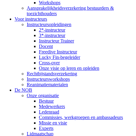
Workshops
Aansprakelijkheidsverzekering bestuurders &
toezichthouders
Voor instructeurs
Instructeursopleidingen
2*-instructeur
3*-instructeur
Instructeur Trainer
Docent
Freedive Instructeur
Lucky Fin-begeleider
Cross-over
Onze visie op leren en opleiden
Rechtbijstandsverzekering
Instructeursworkshops
Reanimatiematerialen
De NOB
Onze organisatie
Bestuur
Medewerkers
Ledenraad
Commissies, werkgroepen en ambassadeurs
Missie en visie
Experts
Lidmaatschap