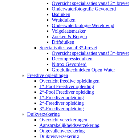
Overzicht specialisaties vanaf 2*-brevet
Onderwaterfotografie Gevorderd
IJsduiken
Wrakduiken
Onderwaterbiologie Wereldwijd
Volgelaatsmasker
Zoeken & Bergen
Driftduiken
Specialisaties vanaf 3*-brevet
Overzicht specialisaties vanaf 3*-brevet
Decompressieduiken
Nitrox Gevorderd
Grotduiktechnieken Open Water
Freedive opleidingen
Overzicht freedive opleidingen
1*-Pool Freediver opleiding
2*-Pool Freediver opleiding
1*-Freediver opleiding
2*-Freediver opleiding
3*-Freediver opleiding
Duikverzekering
Overzicht verzekeringen
Aansprakelijkheidsverzekering
Ongevallenverzekering
Duikreisverzekering