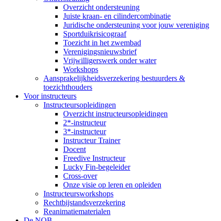
Overzicht ondersteuning
Juiste kraan- en cilindercombinatie
Juridische ondersteuning voor jouw vereniging
Sportduikrisicograaf
Toezicht in het zwembad
Verenigingsnieuwsbrief
Vrijwilligerswerk onder water
Workshops
Aansprakelijkheidsverzekering bestuurders &
toezichthouders
Voor instructeurs
Instructeursopleidingen
Overzicht instructeursopleidingen
2*-instructeur
3*-instructeur
Instructeur Trainer
Docent
Freedive Instructeur
Lucky Fin-begeleider
Cross-over
Onze visie op leren en opleiden
Instructeursworkshops
Rechtbijstandsverzekering
Reanimatiematerialen
De NOB