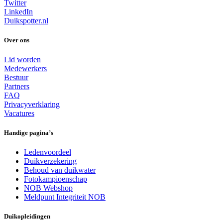
Twitter
LinkedIn
Duikspotter.nl
Over ons
Lid worden
Medewerkers
Bestuur
Partners
FAQ
Privacyverklaring
Vacatures
Handige pagina’s
Ledenvoordeel
Duikverzekering
Behoud van duikwater
Fotokampioenschap
NOB Webshop
Meldpunt Integriteit NOB
Duikopleidingen