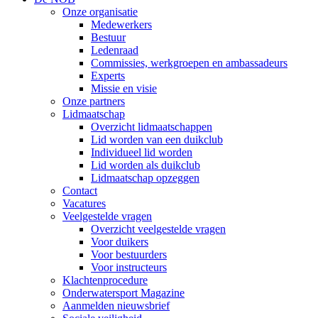
Onze organisatie
Medewerkers
Bestuur
Ledenraad
Commissies, werkgroepen en ambassadeurs
Experts
Missie en visie
Onze partners
Lidmaatschap
Overzicht lidmaatschappen
Lid worden van een duikclub
Individueel lid worden
Lid worden als duikclub
Lidmaatschap opzeggen
Contact
Vacatures
Veelgestelde vragen
Overzicht veelgestelde vragen
Voor duikers
Voor bestuurders
Voor instructeurs
Klachtenprocedure
Onderwatersport Magazine
Aanmelden nieuwsbrief