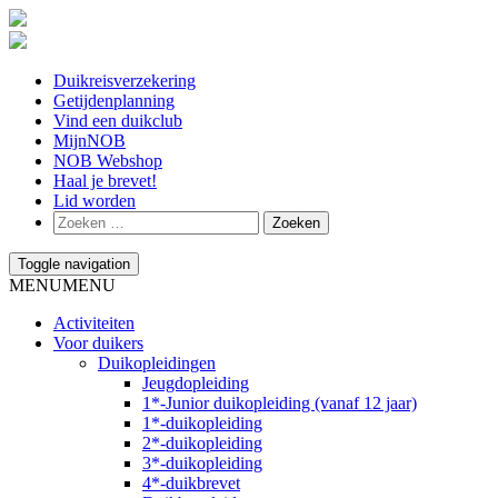
Duikreisverzekering
Getijdenplanning
Vind een duikclub
MijnNOB
NOB Webshop
Haal je brevet!
Lid worden
Toggle navigation
MENU
MENU
Activiteiten
Voor duikers
Duikopleidingen
Jeugdopleiding
1*-Junior duikopleiding (vanaf 12 jaar)
1*-duikopleiding
2*-duikopleiding
3*-duikopleiding
4*-duikbrevet