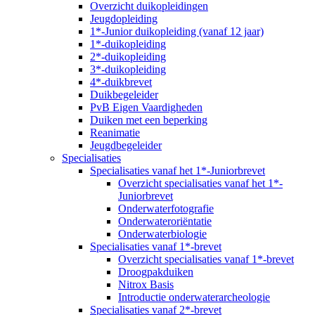
Overzicht duikopleidingen
Jeugdopleiding
1*-Junior duikopleiding (vanaf 12 jaar)
1*-duikopleiding
2*-duikopleiding
3*-duikopleiding
4*-duikbrevet
Duikbegeleider
PvB Eigen Vaardigheden
Duiken met een beperking
Reanimatie
Jeugdbegeleider
Specialisaties
Specialisaties vanaf het 1*-Juniorbrevet
Overzicht specialisaties vanaf het 1*-
Juniorbrevet
Onderwaterfotografie
Onderwateroriëntatie
Onderwaterbiologie
Specialisaties vanaf 1*-brevet
Overzicht specialisaties vanaf 1*-brevet
Droogpakduiken
Nitrox Basis
Introductie onderwaterarcheologie
Specialisaties vanaf 2*-brevet