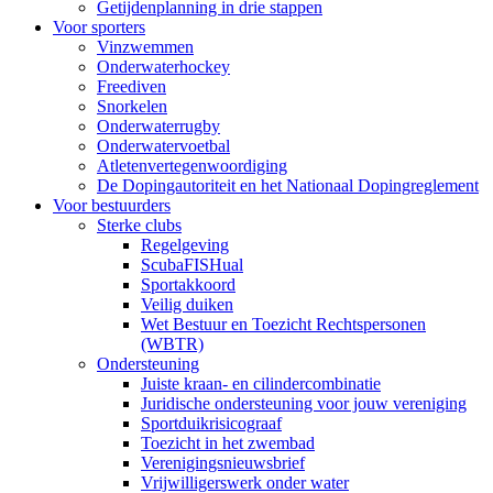
Getijdenplanning in drie stappen
Voor sporters
Vinzwemmen
Onderwaterhockey
Freediven
Snorkelen
Onderwaterrugby
Onderwatervoetbal
Atletenvertegenwoordiging
De Dopingautoriteit en het Nationaal Dopingreglement
Voor bestuurders
Sterke clubs
Regelgeving
ScubaFISHual
Sportakkoord
Veilig duiken
Wet Bestuur en Toezicht Rechtspersonen
(WBTR)
Ondersteuning
Juiste kraan- en cilindercombinatie
Juridische ondersteuning voor jouw vereniging
Sportduikrisicograaf
Toezicht in het zwembad
Verenigingsnieuwsbrief
Vrijwilligerswerk onder water