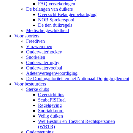
FAQ verzekeringen
De belangen van duikers
Overzicht Belangenbehartiging
NOB Sprekerspool
De tien duikregels
Medische geschiktheid
Voor sporters
Freediven
Vinzwemmen
Onderwaterhockey
Snorkelen
Onderwaterrugby
Onderwatervoetbal
Atletenvertegenwoordiging
De Dopingautoriteit en het Nationaal Dopingreglement
Voor bestuurders
Sterke clubs
Overzicht tips
ScubaFISHual
Regelgeving
Sportakkoord
Veilig duiken
Wet Bestuur en Toezicht Rechtspersonen
(WBTR)
Ondersteuning