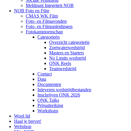
Sociale veiligheid
Meldpunt Integriteit NOB
NOB Foto en Film
CMAS WK Film
Foto- en Filmavonden
Foto- en Filmopleidingen
Fotokampioenschap
Categorieën
Overzicht categorieën
Zoetwaterwedstrijd
Masters en Starters
No Limits wedstrijd
ONK Reels
Teamwedstrijd
Contact
Data
Documenten
Inleveren wedstrijdbestanden
Inschrijven ONK 2026
ONK Talks
Prijsuitreiking
Workshops
Word lid
Haal je brevet!
Webshop