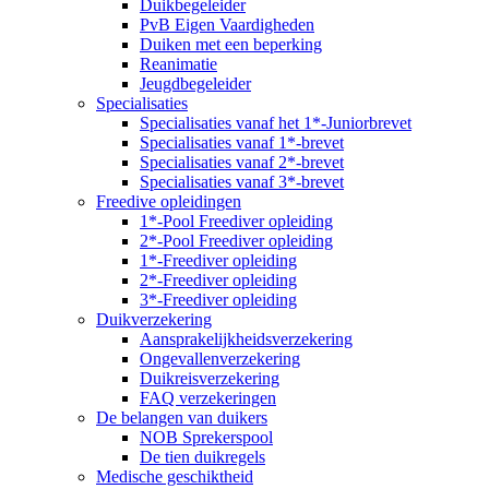
Duikbegeleider
PvB Eigen Vaardigheden
Duiken met een beperking
Reanimatie
Jeugdbegeleider
Specialisaties
Specialisaties vanaf het 1*-Juniorbrevet
Specialisaties vanaf 1*-brevet
Specialisaties vanaf 2*-brevet
Specialisaties vanaf 3*-brevet
Freedive opleidingen
1*-Pool Freediver opleiding
2*-Pool Freediver opleiding
1*-Freediver opleiding
2*-Freediver opleiding
3*-Freediver opleiding
Duikverzekering
Aansprakelijkheidsverzekering
Ongevallenverzekering
Duikreisverzekering
FAQ verzekeringen
De belangen van duikers
NOB Sprekerspool
De tien duikregels
Medische geschiktheid