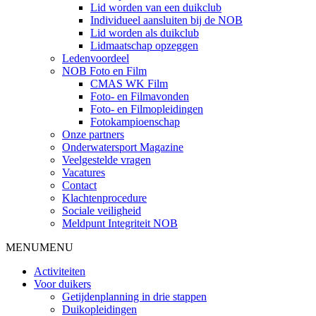
Lid worden van een duikclub
Individueel aansluiten bij de NOB
Lid worden als duikclub
Lidmaatschap opzeggen
Ledenvoordeel
NOB Foto en Film
CMAS WK Film
Foto- en Filmavonden
Foto- en Filmopleidingen
Fotokampioenschap
Onze partners
Onderwatersport Magazine
Veelgestelde vragen
Vacatures
Contact
Klachtenprocedure
Sociale veiligheid
Meldpunt Integriteit NOB
MENU
MENU
Activiteiten
Voor duikers
Getijdenplanning in drie stappen
Duikopleidingen