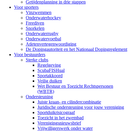
Getijdenplanning in drie stappen
Voor sporters
Vinzwemmen
Onderwaterhockey
Freediven
Snorkelen
Onderwaterrugby
Onderwatervoetbal
Atletenvertegenwoordiging
De Dopingautoriteit en het Nationaal Dopingreglement
Voor bestuurders
Sterke clubs
Regelgeving
ScubaFISHual
Sportakkoord
Veilig duiken
Wet Bestuur en Toezicht Rechtspersonen
(WBTR)
Ondersteuning
Juiste kraan- en cilindercombinatie
Juridische ondersteuning voor jouw vereniging
Sportduikrisicograaf
Toezicht in het zwembad
Verenigingsnieuwsbrief
Vrijwilligerswerk onder water