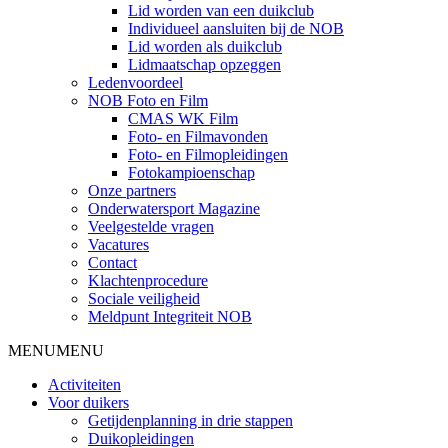
Lid worden van een duikclub
Individueel aansluiten bij de NOB
Lid worden als duikclub
Lidmaatschap opzeggen
Ledenvoordeel
NOB Foto en Film
CMAS WK Film
Foto- en Filmavonden
Foto- en Filmopleidingen
Fotokampioenschap
Onze partners
Onderwatersport Magazine
Veelgestelde vragen
Vacatures
Contact
Klachtenprocedure
Sociale veiligheid
Meldpunt Integriteit NOB
MENU
MENU
Activiteiten
Voor duikers
Getijdenplanning in drie stappen
Duikopleidingen