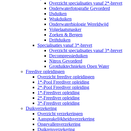
Overzicht specialisaties vanaf 2*-brevet
Onderwaterfotografie Gevorderd
IJsduiken
Wrakduiken
Onderwaterbiologie Wereldwijd
Volgelaatsmasker
Zoeken & Bergen
Driftduiken
Specialisaties vanaf 3*-brevet
Overzicht specialisaties vanaf 3*-brevet
Decompressieduiken
Nitrox Gevorderd
Grotduiktechnieken Open Water
Freedive opleidingen
Overzicht freedive opleidingen
1*-Pool Freediver opleiding
2*-Pool Freediver opleiding
1*-Freediver opleiding
2*-Freediver opleiding
3*-Freediver opleiding
Duikverzekering
Overzicht verzekeringen
Aansprakelijkheidsverzekering
Ongevallenverzekering
Duikreisverzekering