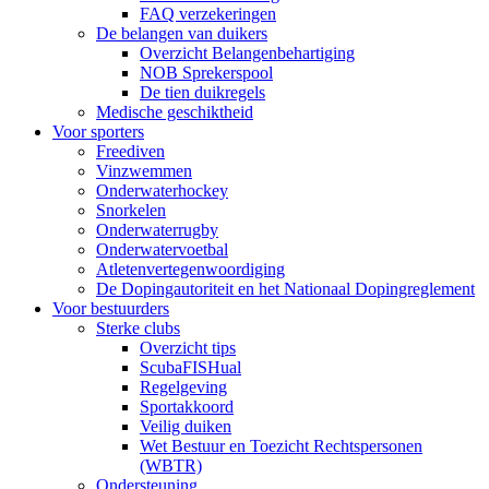
FAQ verzekeringen
De belangen van duikers
Overzicht Belangenbehartiging
NOB Sprekerspool
De tien duikregels
Medische geschiktheid
Voor sporters
Freediven
Vinzwemmen
Onderwaterhockey
Snorkelen
Onderwaterrugby
Onderwatervoetbal
Atletenvertegenwoordiging
De Dopingautoriteit en het Nationaal Dopingreglement
Voor bestuurders
Sterke clubs
Overzicht tips
ScubaFISHual
Regelgeving
Sportakkoord
Veilig duiken
Wet Bestuur en Toezicht Rechtspersonen
(WBTR)
Ondersteuning