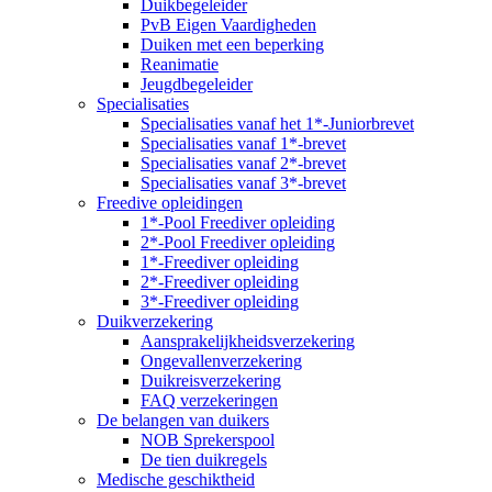
Duikbegeleider
PvB Eigen Vaardigheden
Duiken met een beperking
Reanimatie
Jeugdbegeleider
Specialisaties
Specialisaties vanaf het 1*-Juniorbrevet
Specialisaties vanaf 1*-brevet
Specialisaties vanaf 2*-brevet
Specialisaties vanaf 3*-brevet
Freedive opleidingen
1*-Pool Freediver opleiding
2*-Pool Freediver opleiding
1*-Freediver opleiding
2*-Freediver opleiding
3*-Freediver opleiding
Duikverzekering
Aansprakelijkheidsverzekering
Ongevallenverzekering
Duikreisverzekering
FAQ verzekeringen
De belangen van duikers
NOB Sprekerspool
De tien duikregels
Medische geschiktheid