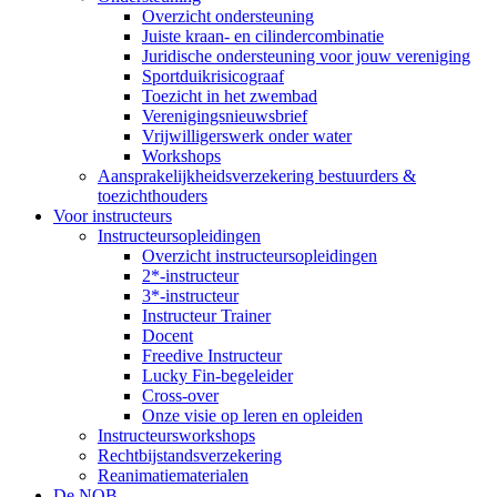
Overzicht ondersteuning
Juiste kraan- en cilindercombinatie
Juridische ondersteuning voor jouw vereniging
Sportduikrisicograaf
Toezicht in het zwembad
Verenigingsnieuwsbrief
Vrijwilligerswerk onder water
Workshops
Aansprakelijkheidsverzekering bestuurders &
toezichthouders
Voor instructeurs
Instructeursopleidingen
Overzicht instructeursopleidingen
2*-instructeur
3*-instructeur
Instructeur Trainer
Docent
Freedive Instructeur
Lucky Fin-begeleider
Cross-over
Onze visie op leren en opleiden
Instructeursworkshops
Rechtbijstandsverzekering
Reanimatiematerialen
De NOB