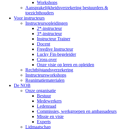
Workshops
Aansprakelijkheidsverzekering bestuurders &
toezichthouders
Voor instructeurs
Instructeursopleidingen
2*-instructeur
3*-instructeur
Instructeur Trainer
Docent
Freedive Instructeur
Lucky Fin-begeleider
Cross-over
Onze visie op leren en opleiden
Rechtbijstandsverzekering
Instructeursworkshops
Reanimatiematerialen
De NOB
Onze organisatie
Bestuur
Medewerkers
Ledenraad
Commissies, werkgroepen en ambassadeurs
Missie en visie
Experts
Lidmaatschap