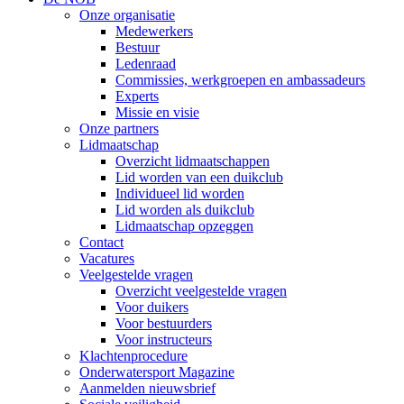
Onze organisatie
Medewerkers
Bestuur
Ledenraad
Commissies, werkgroepen en ambassadeurs
Experts
Missie en visie
Onze partners
Lidmaatschap
Overzicht lidmaatschappen
Lid worden van een duikclub
Individueel lid worden
Lid worden als duikclub
Lidmaatschap opzeggen
Contact
Vacatures
Veelgestelde vragen
Overzicht veelgestelde vragen
Voor duikers
Voor bestuurders
Voor instructeurs
Klachtenprocedure
Onderwatersport Magazine
Aanmelden nieuwsbrief