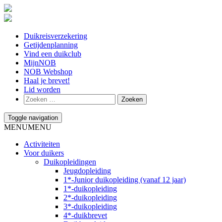
Duikreisverzekering
Getijdenplanning
Vind een duikclub
MijnNOB
NOB Webshop
Haal je brevet!
Lid worden
Toggle navigation
MENU
MENU
Activiteiten
Voor duikers
Duikopleidingen
Jeugdopleiding
1*-Junior duikopleiding (vanaf 12 jaar)
1*-duikopleiding
2*-duikopleiding
3*-duikopleiding
4*-duikbrevet