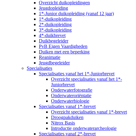
Overzicht duikopleidingen
Jeugdopleiding
1*-Junior duikopleiding (vanaf 12 jaar)
1*-duikopleiding
2*-duikopleiding
3*-duikopleiding
4*-duikbrevet
Duikbegeleider
PvB Eigen Vaardigheden
Duiken met een beperking
Reanimatie
Jeugdbegeleider
Specialisaties
Specialisaties vanaf het 1*-Juniorbrevet
Overzicht specialisaties vanaf het 1*-
Juniorbrevet
Onderwaterfotografie
Onderwateroriëntatie
Onderwaterbiologie
Specialisaties vanaf 1*-brevet
Overzicht specialisaties vanaf 1*-brevet
Droogpakduiken
Nitrox Basis
Introductie onderwaterarcheologie
Specialisaties vanaf 2*-brevet