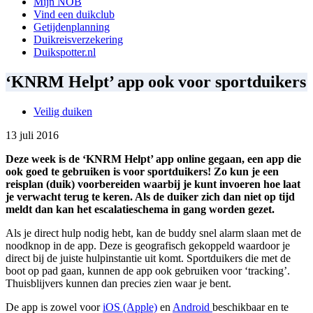
Mijn NOB
Vind een duikclub
Getijdenplanning
Duikreisverzekering
Duikspotter.nl
‘KNRM Helpt’ app ook voor sportduikers
Veilig duiken
13 juli 2016
Deze week is de ‘KNRM Helpt’ app online gegaan, een app die
ook goed te gebruiken is voor sportduikers! Zo kun je een
reisplan (duik) voorbereiden waarbij je kunt invoeren hoe laat
je verwacht terug te keren. Als de duiker zich dan niet op tijd
meldt dan kan het escalatieschema in gang worden gezet.
Als je direct hulp nodig hebt, kan de buddy snel alarm slaan met de
noodknop in de app. Deze is geografisch gekoppeld waardoor je
direct bij de juiste hulpinstantie uit komt. Sportduikers die met de
boot op pad gaan, kunnen de app ook gebruiken voor ‘tracking’.
Thuisblijvers kunnen dan precies zien waar je bent.
De app is zowel voor
iOS (Apple)
en
Android
beschikbaar en te