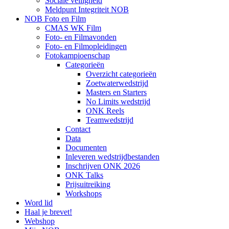
Sociale veiligheid
Meldpunt Integriteit NOB
NOB Foto en Film
CMAS WK Film
Foto- en Filmavonden
Foto- en Filmopleidingen
Fotokampioenschap
Categorieën
Overzicht categorieën
Zoetwaterwedstrijd
Masters en Starters
No Limits wedstrijd
ONK Reels
Teamwedstrijd
Contact
Data
Documenten
Inleveren wedstrijdbestanden
Inschrijven ONK 2026
ONK Talks
Prijsuitreiking
Workshops
Word lid
Haal je brevet!
Webshop