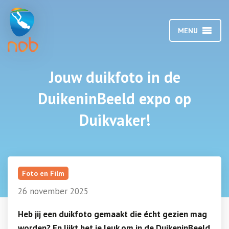
MENU
Jouw duikfoto in de
DuikeninBeeld expo op
Duikvaker!
Foto en Film
26 november 2025
Heb jij een duikfoto gemaakt die écht gezien mag
worden? En lijkt het je leuk om in de DuikeninBeeld