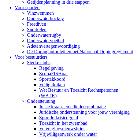
Getijdenplanning in drie stappen
Voor sporters
Vinzwemmen
Onderwaterhockey
Freediven
Snorkelen
Onderwaterrugby
Onderwatervoetbal
Atletenvertegenwoordiging
De Dopingautoriteit en het Nationaal Dopingreglement
Voor bestuurders
Sterke clubs
Regelgeving
ScubaFISHual
Sportakkoord
Veilig duiken
Wet Bestuur en Toezicht Rechtspersonen
(WBTR)
Ondersteuning
Juiste kraan- en cilindercombinatie
Juridische ondersteuning voor jouw vereniging
Sportduikrisicograaf
Toezicht in het zwembad
Verenigingsnieuwsbrief
Vrijwilligerswerk onder water