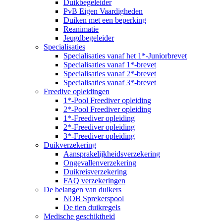
Duikbegeleider
PvB Eigen Vaardigheden
Duiken met een beperking
Reanimatie
Jeugdbegeleider
Specialisaties
Specialisaties vanaf het 1*-Juniorbrevet
Specialisaties vanaf 1*-brevet
Specialisaties vanaf 2*-brevet
Specialisaties vanaf 3*-brevet
Freedive opleidingen
1*-Pool Freediver opleiding
2*-Pool Freediver opleiding
1*-Freediver opleiding
2*-Freediver opleiding
3*-Freediver opleiding
Duikverzekering
Aansprakelijkheidsverzekering
Ongevallenverzekering
Duikreisverzekering
FAQ verzekeringen
De belangen van duikers
NOB Sprekerspool
De tien duikregels
Medische geschiktheid