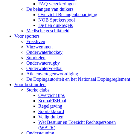
FAQ verzekeringen
De belangen van duikers
Overzicht Belangenbehartiging
NOB Sprekerspool
De tien duikregels
Medische geschiktheid
Voor sporters
Freediven
Vinzwemmen
Onderwaterhockey
Snorkelen
Onderwaterrugby
Onderwatervoetbal
Atletenvertegenwoordiging
De Dopingautoriteit en het Nationaal Dopingreglement
Voor bestuurders
Sterke clubs
Overzicht tips
ScubaFISHual
Regelgeving
Sportakkoord
Veilig duiken
Wet Bestuur en Toezicht Rechtspersonen
(WBTR)
Ondersteuning