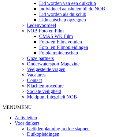
Lid worden van een duikclub
Individueel aansluiten bij de NOB
Lid worden als duikclub
Lidmaatschap opzeggen
Ledenvoordeel
NOB Foto en Film
CMAS WK Film
Foto- en Filmavonden
Foto- en Filmopleidingen
Fotokampioenschap
Onze partners
Onderwatersport Magazine
Veelgestelde vragen
Vacatures
Contact
Klachtenprocedure
Sociale veiligheid
Meldpunt Integriteit NOB
MENU
MENU
Activiteiten
Voor duikers
Getijdenplanning in drie stappen
Duikopleidingen