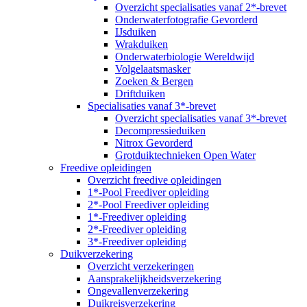
Overzicht specialisaties vanaf 2*-brevet
Onderwaterfotografie Gevorderd
IJsduiken
Wrakduiken
Onderwaterbiologie Wereldwijd
Volgelaatsmasker
Zoeken & Bergen
Driftduiken
Specialisaties vanaf 3*-brevet
Overzicht specialisaties vanaf 3*-brevet
Decompressieduiken
Nitrox Gevorderd
Grotduiktechnieken Open Water
Freedive opleidingen
Overzicht freedive opleidingen
1*-Pool Freediver opleiding
2*-Pool Freediver opleiding
1*-Freediver opleiding
2*-Freediver opleiding
3*-Freediver opleiding
Duikverzekering
Overzicht verzekeringen
Aansprakelijkheidsverzekering
Ongevallenverzekering
Duikreisverzekering