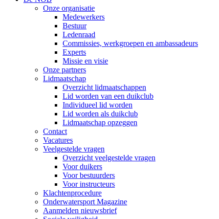
Onze organisatie
Medewerkers
Bestuur
Ledenraad
Commissies, werkgroepen en ambassadeurs
Experts
Missie en visie
Onze partners
Lidmaatschap
Overzicht lidmaatschappen
Lid worden van een duikclub
Individueel lid worden
Lid worden als duikclub
Lidmaatschap opzeggen
Contact
Vacatures
Veelgestelde vragen
Overzicht veelgestelde vragen
Voor duikers
Voor bestuurders
Voor instructeurs
Klachtenprocedure
Onderwatersport Magazine
Aanmelden nieuwsbrief