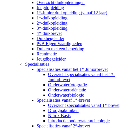
Overzicht duikopleidingen
Jeugdopleiding
1*-Junior duikopleiding (vanaf 12 jaar)
1*-duikopleiding
2*-duikopleiding
3*-duikopleiding
4*-duikbrevet
Duikbegeleider
PvB Eigen Vaardigheden
Duiken met een beperking
Reanimatie
Jeugdbegeleider
Specialisaties
Specialisaties vanaf het 1*-Juniorbrevet
Overzicht specialisaties vanaf het 1*-
Juniorbrevet
Onderwaterfotografie
Onderwateroriëntatie
Onderwaterbiologie
Specialisaties vanaf 1*-brevet
Overzicht specialisaties vanaf 1*-brevet
Droogpakduiken
Nitrox Basis
Introductie onderwaterarcheologie
Specialisaties vanaf 2*-brevet