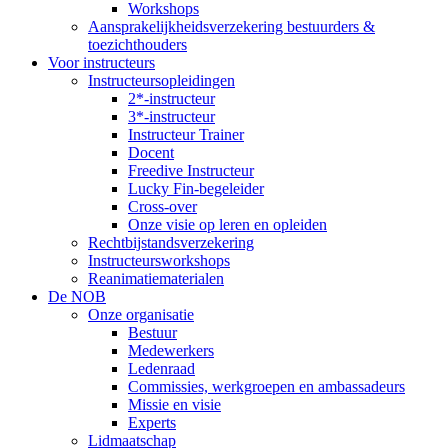
Workshops
Aansprakelijkheidsverzekering bestuurders &
toezichthouders
Voor instructeurs
Instructeursopleidingen
2*-instructeur
3*-instructeur
Instructeur Trainer
Docent
Freedive Instructeur
Lucky Fin-begeleider
Cross-over
Onze visie op leren en opleiden
Rechtbijstandsverzekering
Instructeursworkshops
Reanimatiematerialen
De NOB
Onze organisatie
Bestuur
Medewerkers
Ledenraad
Commissies, werkgroepen en ambassadeurs
Missie en visie
Experts
Lidmaatschap