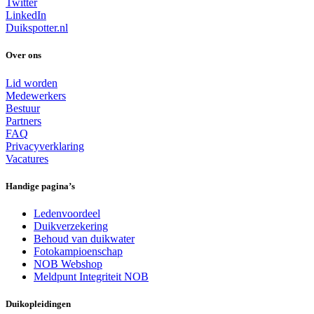
Twitter
LinkedIn
Duikspotter.nl
Over ons
Lid worden
Medewerkers
Bestuur
Partners
FAQ
Privacyverklaring
Vacatures
Handige pagina’s
Ledenvoordeel
Duikverzekering
Behoud van duikwater
Fotokampioenschap
NOB Webshop
Meldpunt Integriteit NOB
Duikopleidingen