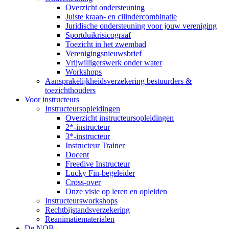
Overzicht ondersteuning
Juiste kraan- en cilindercombinatie
Juridische ondersteuning voor jouw vereniging
Sportduikrisicograaf
Toezicht in het zwembad
Verenigingsnieuwsbrief
Vrijwilligerswerk onder water
Workshops
Aansprakelijkheidsverzekering bestuurders &
toezichthouders
Voor instructeurs
Instructeursopleidingen
Overzicht instructeursopleidingen
2*-instructeur
3*-instructeur
Instructeur Trainer
Docent
Freedive Instructeur
Lucky Fin-begeleider
Cross-over
Onze visie op leren en opleiden
Instructeursworkshops
Rechtbijstandsverzekering
Reanimatiematerialen
De NOB