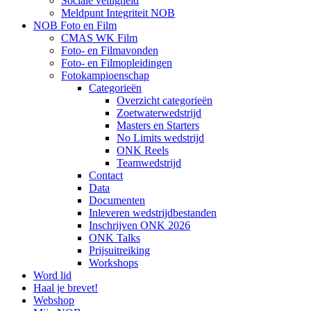
Sociale veiligheid
Meldpunt Integriteit NOB
NOB Foto en Film
CMAS WK Film
Foto- en Filmavonden
Foto- en Filmopleidingen
Fotokampioenschap
Categorieën
Overzicht categorieën
Zoetwaterwedstrijd
Masters en Starters
No Limits wedstrijd
ONK Reels
Teamwedstrijd
Contact
Data
Documenten
Inleveren wedstrijdbestanden
Inschrijven ONK 2026
ONK Talks
Prijsuitreiking
Workshops
Word lid
Haal je brevet!
Webshop