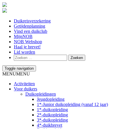
Duikreisverzekering
Getijdenplanning
Vind een duikclub
MijnNOB
NOB Webshop
Haal je brevet!
Lid worden
Toggle navigation
MENU
MENU
Activiteiten
Voor duikers
Duikopleidingen
Jeugdopleiding
1*-Junior duikopleiding (vanaf 12 jaar)
1*-duikopleiding
2*-duikopleiding
3*-duikopleiding
4*-duikbrevet