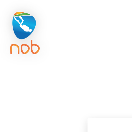
Duikreisverzekering
Getijd
ACTIVITE
In Me