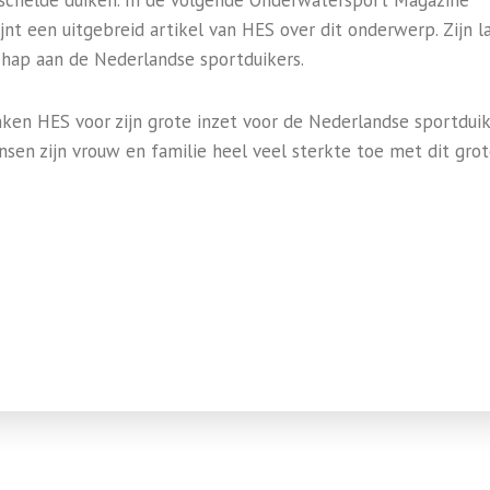
schelde duiken. In de volgende Onderwatersport Magazine
jnt een uitgebreid artikel van HES over dit onderwerp. Zijn l
hap aan de Nederlandse sportduikers.
nken HES voor zijn grote inzet voor de Nederlandse sportduik
nsen zijn vrouw en familie heel veel sterkte toe met dit gro