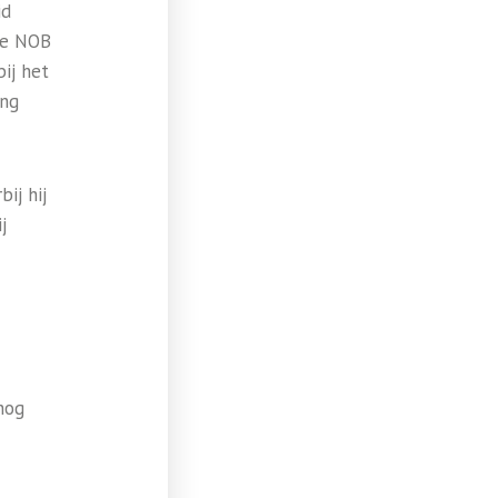
id
de NOB
bij het
ing
ij hij
j
nog