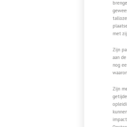
brengen
gewees
talloze
plaats
met zi
Zijn pa
aan de
nog ee
waaron
Zijn m
getijd
opleid
kunnen
impact