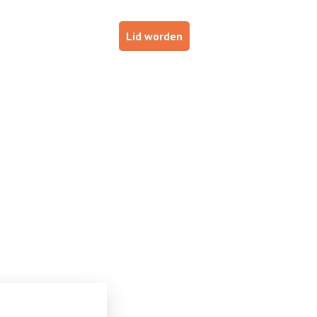
p
Haal je brevet!
Lid worden
ESTUURDERS
VOOR INSTRUCTEURS
DE NOB
nhoven