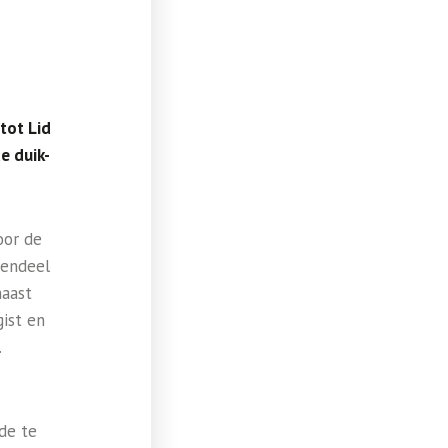
tot Lid
e duik-
oor de
rendeel
naast
gist en
t.
de te