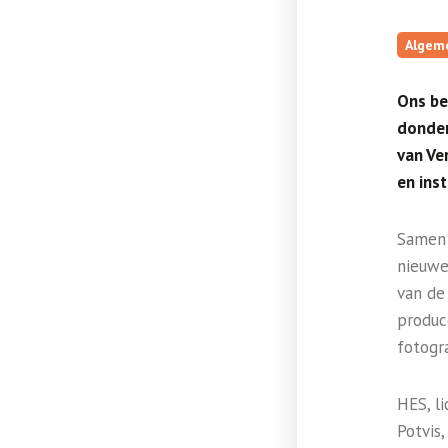
Algem
Ons be
donder
van Ve
en ins
Samen 
nieuwe
van de
produce
fotogra
HES, l
Potvis