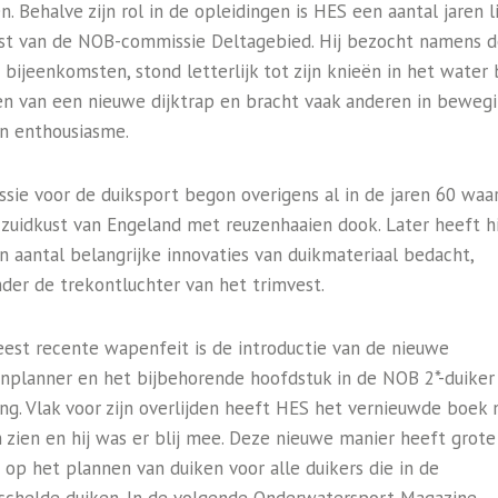
. Behalve zijn rol in de opleidingen is HES een aantal jaren l
t van de NOB-commissie Deltagebied. Hij bezocht namens 
 bijeenkomsten, stond letterlijk tot zijn knieën in het water 
en van een nieuwe dijktrap en bracht vaak anderen in beweg
jn enthousiasme.
ssie voor de duiksport begon overigens al in de jaren 60 waarb
 zuidkust van Engeland met reuzenhaaien dook. Later heeft hi
n aantal belangrijke innovaties van duikmateriaal bedacht,
der de trekontluchter van het trimvest.
eest recente wapenfeit is de introductie van de nieuwe
enplanner en het bijbehorende hoofdstuk in de NOB 2*-duiker
ing. Vlak voor zijn overlijden heeft HES het vernieuwde boek 
 zien en hij was er blij mee. Deze nieuwe manier heeft grote
 op het plannen van duiken voor alle duikers die in de