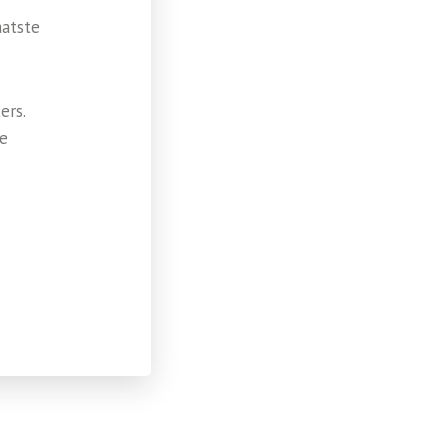
aatste
ers.
te