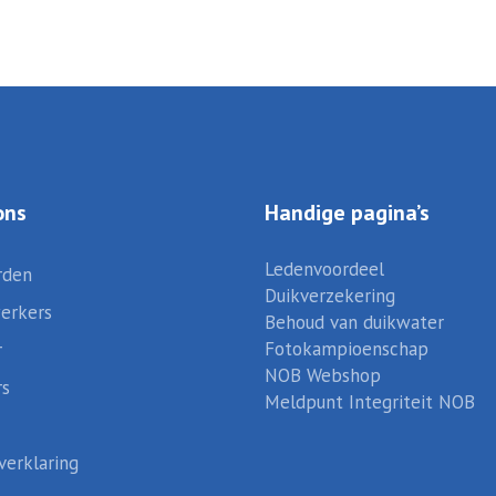
ons
Handige pagina’s
Ledenvoordeel
rden
Duikverzekering
erkers
Behoud van duikwater
Fotokampioenschap
r
NOB Webshop
rs
Meldpunt Integriteit NOB
verklaring