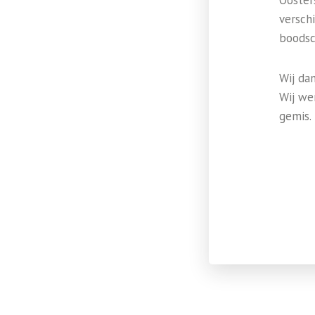
Ooster
verschi
boodsc
Wij da
Wij we
gemis.