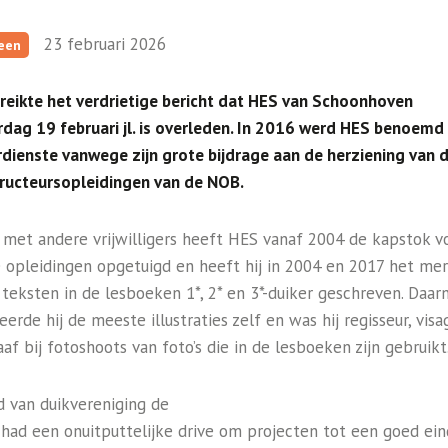
23 februari 2026
een
reikte het verdrietige bericht dat HES van Schoonhoven
dag 19 februari jl. is overleden. In 2016 werd HES benoemd 
rdienste vanwege zijn grote bijdrage aan de herziening van d
tructeursopleidingen van de NOB.
met andere vrijwilligers heeft HES vanaf 2004 de kapstok v
 opleidingen opgetuigd en heeft hij in 2004 en 2017 het me
 teksten in de lesboeken 1*, 2* en 3*-duiker geschreven. Daar
erde hij de meeste illustraties zelf en was hij regisseur, visa
af bij fotoshoots van foto’s die in de lesboeken zijn gebruik
id van duikvereniging de
, had een onuitputtelijke drive om projecten tot een goed ein