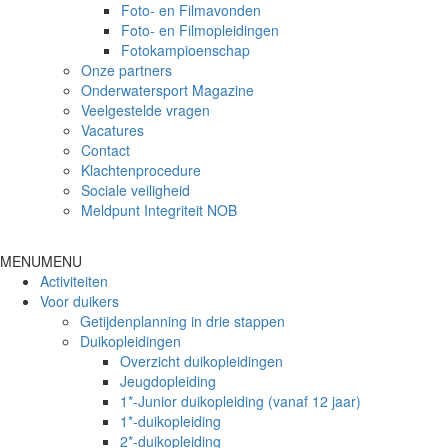
Foto- en Filmavonden
Foto- en Filmopleidingen
Fotokampioenschap
Onze partners
Onderwatersport Magazine
Veelgestelde vragen
Vacatures
Contact
Klachtenprocedure
Sociale veiligheid
Meldpunt Integriteit NOB
MENU
MENU
Activiteiten
Voor duikers
Getijdenplanning in drie stappen
Duikopleidingen
Overzicht duikopleidingen
Jeugdopleiding
1*-Junior duikopleiding (vanaf 12 jaar)
1*-duikopleiding
2*-duikopleiding