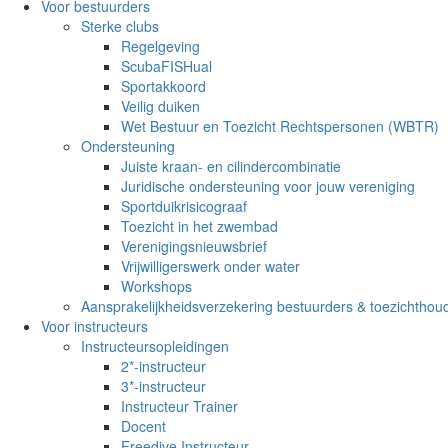
Voor bestuurders
Sterke clubs
Regelgeving
ScubaFISHual
Sportakkoord
Veilig duiken
Wet Bestuur en Toezicht Rechtspersonen (WBTR)
Ondersteuning
Juiste kraan- en cilindercombinatie
Juridische ondersteuning voor jouw vereniging
Sportduikrisicograaf
Toezicht in het zwembad
Verenigingsnieuwsbrief
Vrijwilligerswerk onder water
Workshops
Aansprakelijkheidsverzekering bestuurders & toezichthou
Voor instructeurs
Instructeursopleidingen
2*-instructeur
3*-instructeur
Instructeur Trainer
Docent
Freedive Instructeur