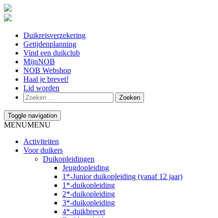
Duikreisverzekering
Getijdenplanning
Vind een duikclub
MijnNOB
NOB Webshop
Haal je brevet!
Lid worden
Toggle navigation
MENU
MENU
Activiteiten
Voor duikers
Duikopleidingen
Jeugdopleiding
1*-Junior duikopleiding (vanaf 12 jaar)
1*-duikopleiding
2*-duikopleiding
3*-duikopleiding
4*-duikbrevet