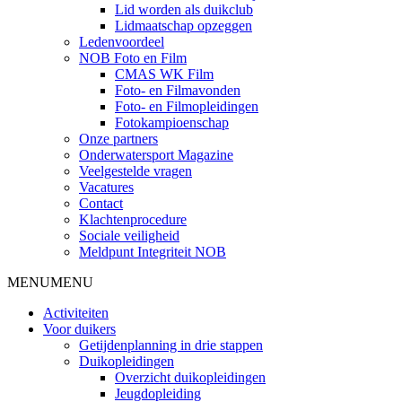
Lid worden als duikclub
Lidmaatschap opzeggen
Ledenvoordeel
NOB Foto en Film
CMAS WK Film
Foto- en Filmavonden
Foto- en Filmopleidingen
Fotokampioenschap
Onze partners
Onderwatersport Magazine
Veelgestelde vragen
Vacatures
Contact
Klachtenprocedure
Sociale veiligheid
Meldpunt Integriteit NOB
MENU
MENU
Activiteiten
Voor duikers
Getijdenplanning in drie stappen
Duikopleidingen
Overzicht duikopleidingen
Jeugdopleiding