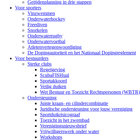
Getijdenplanning in drie stappen
Voor sporters
Vinzwemmen
Onderwaterhockey
Freediven
Snorkelen
Onderwaterrugby
Onderwatervoetbal
Atletenvertegenwoordiging
De Dopingautoriteit en het Nationaal Dopingreglement
Voor bestuurders
Sterke clubs
Regelgeving
ScubaFISHual
Sportakkoord
Veilig duiken
Wet Bestuur en Toezicht Rechtspersonen (WBTR)
Ondersteuning
Juiste kraan- en cilindercombinatie
Juridische ondersteuning voor jouw vereniging
Sportduikrisicograaf
Toezicht in het zwembad
Verenigingsnieuwsbrief
Vrijwilligerswerk onder water
Workshops