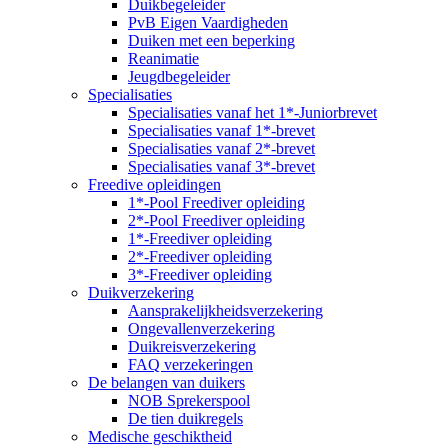
Duikbegeleider
PvB Eigen Vaardigheden
Duiken met een beperking
Reanimatie
Jeugdbegeleider
Specialisaties
Specialisaties vanaf het 1*-Juniorbrevet
Specialisaties vanaf 1*-brevet
Specialisaties vanaf 2*-brevet
Specialisaties vanaf 3*-brevet
Freedive opleidingen
1*-Pool Freediver opleiding
2*-Pool Freediver opleiding
1*-Freediver opleiding
2*-Freediver opleiding
3*-Freediver opleiding
Duikverzekering
Aansprakelijkheidsverzekering
Ongevallenverzekering
Duikreisverzekering
FAQ verzekeringen
De belangen van duikers
NOB Sprekerspool
De tien duikregels
Medische geschiktheid