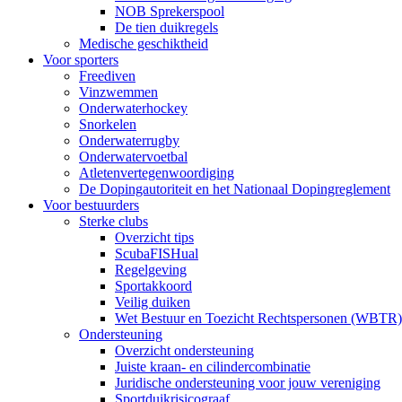
NOB Sprekerspool
De tien duikregels
Medische geschiktheid
Voor sporters
Freediven
Vinzwemmen
Onderwaterhockey
Snorkelen
Onderwaterrugby
Onderwatervoetbal
Atletenvertegenwoordiging
De Dopingautoriteit en het Nationaal Dopingreglement
Voor bestuurders
Sterke clubs
Overzicht tips
ScubaFISHual
Regelgeving
Sportakkoord
Veilig duiken
Wet Bestuur en Toezicht Rechtspersonen (WBTR)
Ondersteuning
Overzicht ondersteuning
Juiste kraan- en cilindercombinatie
Juridische ondersteuning voor jouw vereniging
Sportduikrisicograaf