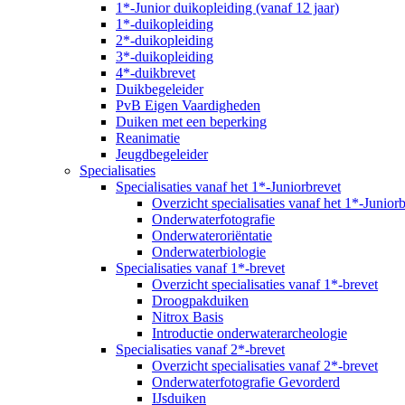
1*-Junior duikopleiding (vanaf 12 jaar)
1*-duikopleiding
2*-duikopleiding
3*-duikopleiding
4*-duikbrevet
Duikbegeleider
PvB Eigen Vaardigheden
Duiken met een beperking
Reanimatie
Jeugdbegeleider
Specialisaties
Specialisaties vanaf het 1*-Juniorbrevet
Overzicht specialisaties vanaf het 1*-Junior
Onderwaterfotografie
Onderwateroriëntatie
Onderwaterbiologie
Specialisaties vanaf 1*-brevet
Overzicht specialisaties vanaf 1*-brevet
Droogpakduiken
Nitrox Basis
Introductie onderwaterarcheologie
Specialisaties vanaf 2*-brevet
Overzicht specialisaties vanaf 2*-brevet
Onderwaterfotografie Gevorderd
IJsduiken