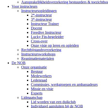
Aansprakelijkheidsverzekering bestuurders & toezichtho
Voor instructeurs
Instructeursopleidingen
2*-instructeur
3*-instructeur
Instructeur Trainer
Docent
Freedive Instructeur
Lucky Fin-begeleider
Cross-over
Onze visie op leren en opleiden
Rechtbijstandsverzekering
Instructeursworkshops
Reanimatiematerialen
De NOB
Onze organisatie
Bestuur
Medewerkers
Ledenraad
Commissies, werkgroepen en ambassadeurs
Missie en visie
Experts
Lidmaatschap
Lid worden van een duikclub
Individueel aansluiten bij de NOB