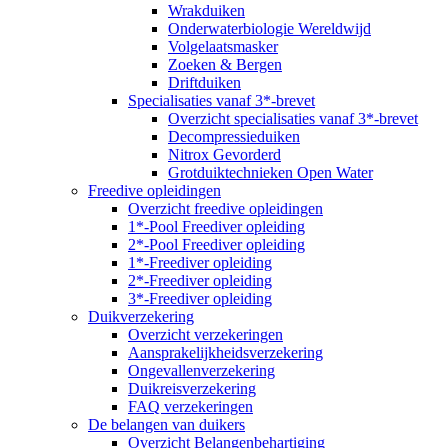
Wrakduiken
Onderwaterbiologie Wereldwijd
Volgelaatsmasker
Zoeken & Bergen
Driftduiken
Specialisaties vanaf 3*-brevet
Overzicht specialisaties vanaf 3*-brevet
Decompressieduiken
Nitrox Gevorderd
Grotduiktechnieken Open Water
Freedive opleidingen
Overzicht freedive opleidingen
1*-Pool Freediver opleiding
2*-Pool Freediver opleiding
1*-Freediver opleiding
2*-Freediver opleiding
3*-Freediver opleiding
Duikverzekering
Overzicht verzekeringen
Aansprakelijkheidsverzekering
Ongevallenverzekering
Duikreisverzekering
FAQ verzekeringen
De belangen van duikers
Overzicht Belangenbehartiging