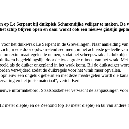
 op Le Serpent bij duikplek Scharendijke veiliger te maken. De v
t schip blijven open en daar wordt ook een nieuwe gidslijn geplaa
 voor het duikwrak Le Serpent in de Grevelingen. Naar aanleiding van e
 zicht, mede door opdwarrelend sediment, in het achterste gedeelte van
en om extra maatregelen te nemen, zodat het scheepswrak als duikobje
a duik- en begeleidingslijn door de twee grote ruimen van het wrak. M
rbeeld als de duiker ongepland in het wrak komt. Bij de duiksteiger wo
 worden verwijderd zodat de duikregels voor het wrak meer opvallen.
r opnieuw een ongeluk gebeurt en met deze maatregelen wordt die kan
varing en het juiste materiaal”, vertelt Bert.
uwe informatiebord. Staatsbosbeheer verwacht de aanpassingen voor he
 meter diepte) en de Zeehond (op 10 meter diepte) en tal van andere mo