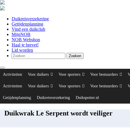
Duikreisverzekering
Getijdenplanning
Vind een duikclub
MijnNOB
NOB Webshop
Haal je brevet!
Lid worden
Toggle navigation
Activiteiten
Voor duikers
Voor sporters
Voor bestuurders
V
Activiteiten
Voor duikers
Voor sporters
Voor bestuurders
V
Getijdenplanning
Duikreisverzekering
Duikspotter.nl
Duikwrak Le Serpent wordt veiliger