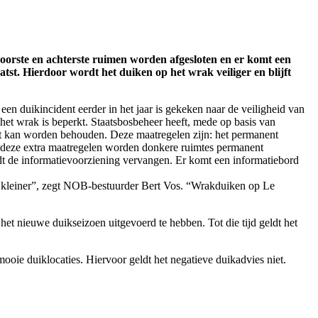
oorste en achterste ruimen worden afgesloten en er komt een
tst. Hierdoor wordt het duiken op het wrak veiliger en blijft
en duikincident eerder in het jaar is gekeken naar de veiligheid van
 het wrak is beperkt. Staatsbosbeheer heeft, mede op basis van
ct kan worden behouden. Deze maatregelen zijn: het permanent
et deze extra maatregelen worden donkere ruimtes permanent
rdt de informatievoorziening vervangen. Er komt een informatiebord
s kleiner”, zegt NOB-bestuurder Bert Vos. “Wrakduiken op Le
t nieuwe duikseizoen uitgevoerd te hebben. Tot die tijd geldt het
oie duiklocaties. Hiervoor geldt het negatieve duikadvies niet.