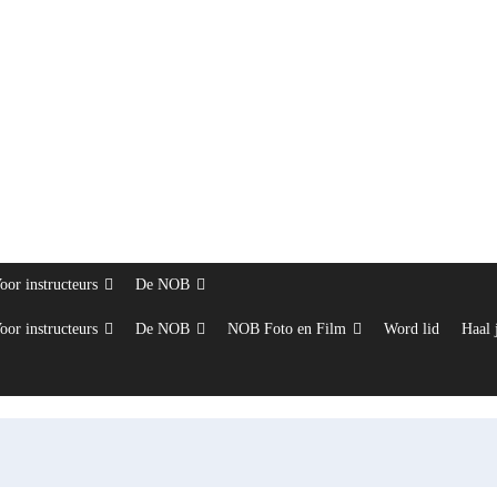
oor instructeurs
De NOB
oor instructeurs
De NOB
NOB Foto en Film
Word lid
Haal 