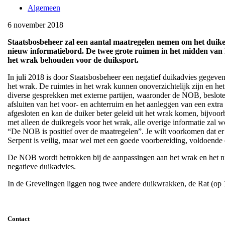
Algemeen
6 november 2018
Staatsbosbeheer zal een aantal maatregelen nemen om het duiken
nieuw informatiebord. De twee grote ruimen in het midden van he
het wrak behouden voor de duiksport.
In juli 2018 is door Staatsbosbeheer een negatief duikadvies gegeven
het wrak. De ruimtes in het wrak kunnen onoverzichtelijk zijn en het
diverse gesprekken met externe partijen, waaronder de NOB, beslot
afsluiten van het voor- en achterruim en het aanleggen van een extr
afgesloten en kan de duiker beter geleid uit het wrak komen, bijvoo
met alleen de duikregels voor het wrak, alle overige informatie zal
“De NOB is positief over de maatregelen”. Je wilt voorkomen dat e
Serpent is veilig, maar wel met een goede voorbereiding, voldoende er
De NOB wordt betrokken bij de aanpassingen aan het wrak en het nie
negatieve duikadvies.
In de Grevelingen liggen nog twee andere duikwrakken, de Rat (op 12
Contact