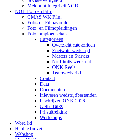
Sociale veiligheid
Meldpunt Integriteit NOB
NOB Foto en Film
CMAS WK Film
Foto- en Filmavonden
Foto- en Filmopleidingen
Fotokampioenschap
Categorieën
Overzicht categorieën
Zoetwaterwedstrijd
Masters en Starters
No Limits wedstrijd
ONK Reels
Teamwedstrijd
Contact
Data
Documenten
Inleveren wedstrijdbestanden
Inschrijven ONK 2026
ONK Talks
Prijsuitreiking
Workshops
Word lid
Haal je brevet!
Webshop