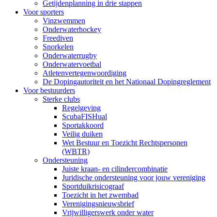
Getijdenplanning in drie stappen
Voor sporters
Vinzwemmen
Onderwaterhockey
Freediven
Snorkelen
Onderwaterrugby
Onderwatervoetbal
Atletenvertegenwoordiging
De Dopingautoriteit en het Nationaal Dopingreglement
Voor bestuurders
Sterke clubs
Regelgeving
ScubaFISHual
Sportakkoord
Veilig duiken
Wet Bestuur en Toezicht Rechtspersonen
(WBTR)
Ondersteuning
Juiste kraan- en cilindercombinatie
Juridische ondersteuning voor jouw vereniging
Sportduikrisicograaf
Toezicht in het zwembad
Verenigingsnieuwsbrief
Vrijwilligerswerk onder water