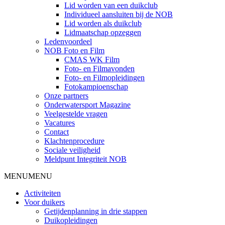
Lid worden van een duikclub
Individueel aansluiten bij de NOB
Lid worden als duikclub
Lidmaatschap opzeggen
Ledenvoordeel
NOB Foto en Film
CMAS WK Film
Foto- en Filmavonden
Foto- en Filmopleidingen
Fotokampioenschap
Onze partners
Onderwatersport Magazine
Veelgestelde vragen
Vacatures
Contact
Klachtenprocedure
Sociale veiligheid
Meldpunt Integriteit NOB
MENU
MENU
Activiteiten
Voor duikers
Getijdenplanning in drie stappen
Duikopleidingen