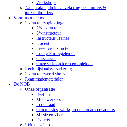
Workshops
Aansprakelijkheidsverzekering bestuurders &
toezichthouders
Voor instructeurs
Instructeursopleidingen
2*-instructeur
3*-instructeur
Instructeur Trainer
Docent
Freedive Instructeur
Lucky Fin-begeleider
Cross-over
Onze visie op leren en opleiden
Rechtbijstandsverzekering
Instructeursworkshops
Reanimatiematerialen
De NOB
Onze organisatie
Bestuur
Medewerkers
Ledenraad
Commissies, werkgroepen en ambassadeurs
Missie en visie
Experts
Lidmaatschap