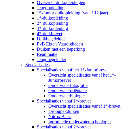
Overzicht duikopleidingen
Jeugdopleiding
1*-Junior duikopleiding (vanaf 12 jaar)
1*-duikopleiding
2*-duikopleiding
3*-duikopleiding
4*-duikbrevet
Duikbegeleider
PvB Eigen Vaardigheden
Duiken met een beperking
Reanimatie
Jeugdbegeleider
Specialisaties
Specialisaties vanaf het 1*-Juniorbrevet
Overzicht specialisaties vanaf het 1*-
Juniorbrevet
Onderwaterfotografie
Onderwateroriëntatie
Onderwaterbiologie
Specialisaties vanaf 1*-brevet
Overzicht specialisaties vanaf 1*-brevet
Droogpakduiken
Nitrox Basis
Introductie onderwaterarcheologie
Specialisaties vanaf 2*-brevet