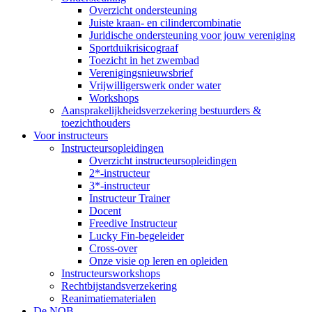
Overzicht ondersteuning
Juiste kraan- en cilindercombinatie
Juridische ondersteuning voor jouw vereniging
Sportduikrisicograaf
Toezicht in het zwembad
Verenigingsnieuwsbrief
Vrijwilligerswerk onder water
Workshops
Aansprakelijkheidsverzekering bestuurders &
toezichthouders
Voor instructeurs
Instructeursopleidingen
Overzicht instructeursopleidingen
2*-instructeur
3*-instructeur
Instructeur Trainer
Docent
Freedive Instructeur
Lucky Fin-begeleider
Cross-over
Onze visie op leren en opleiden
Instructeursworkshops
Rechtbijstandsverzekering
Reanimatiematerialen
De NOB