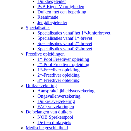
Duikbegeleider
PvB Eigen Vaardigheden
Duiken met een beperking
Reanimatie
Jeugdbegeleider
Specialisaties
Specialisaties vanaf het 1*-Juniorbrevet
Specialisaties vanaf 1*-brevet
Specialisaties vanaf 2*-brevet
Specialisaties vanaf 3*-brevet
Freedive opleidingen
1*-Pool Freediver opleiding
2*-Pool Freediver opleiding
1*-Freediver opleiding
2*-Freediver opleiding
3*-Freediver opleiding
Duikverzekering
Aansprakelijkheidsverzekering
Ongevallenverzekering
Duikreisverzekering
FAQ verzekeringen
De belangen van duikers
NOB Sprekerspool
De tien duikregels
Medische geschiktheid