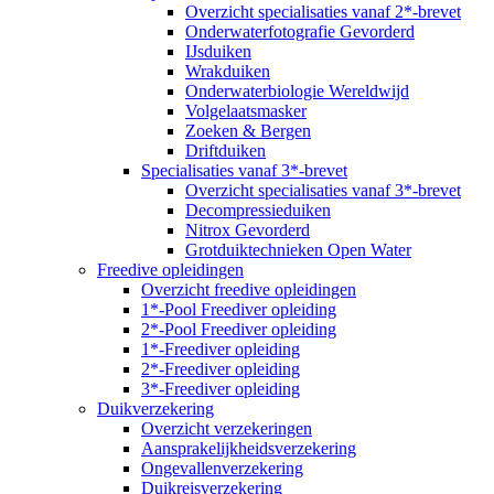
Overzicht specialisaties vanaf 2*-brevet
Onderwaterfotografie Gevorderd
IJsduiken
Wrakduiken
Onderwaterbiologie Wereldwijd
Volgelaatsmasker
Zoeken & Bergen
Driftduiken
Specialisaties vanaf 3*-brevet
Overzicht specialisaties vanaf 3*-brevet
Decompressieduiken
Nitrox Gevorderd
Grotduiktechnieken Open Water
Freedive opleidingen
Overzicht freedive opleidingen
1*-Pool Freediver opleiding
2*-Pool Freediver opleiding
1*-Freediver opleiding
2*-Freediver opleiding
3*-Freediver opleiding
Duikverzekering
Overzicht verzekeringen
Aansprakelijkheidsverzekering
Ongevallenverzekering
Duikreisverzekering