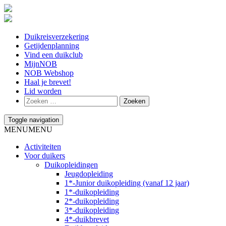
Duikreisverzekering
Getijdenplanning
Vind een duikclub
MijnNOB
NOB Webshop
Haal je brevet!
Lid worden
Toggle navigation
MENU
MENU
Activiteiten
Voor duikers
Duikopleidingen
Jeugdopleiding
1*-Junior duikopleiding (vanaf 12 jaar)
1*-duikopleiding
2*-duikopleiding
3*-duikopleiding
4*-duikbrevet