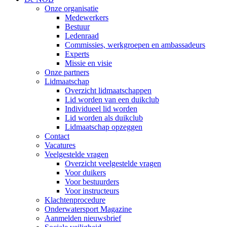
Onze organisatie
Medewerkers
Bestuur
Ledenraad
Commissies, werkgroepen en ambassadeurs
Experts
Missie en visie
Onze partners
Lidmaatschap
Overzicht lidmaatschappen
Lid worden van een duikclub
Individueel lid worden
Lid worden als duikclub
Lidmaatschap opzeggen
Contact
Vacatures
Veelgestelde vragen
Overzicht veelgestelde vragen
Voor duikers
Voor bestuurders
Voor instructeurs
Klachtenprocedure
Onderwatersport Magazine
Aanmelden nieuwsbrief