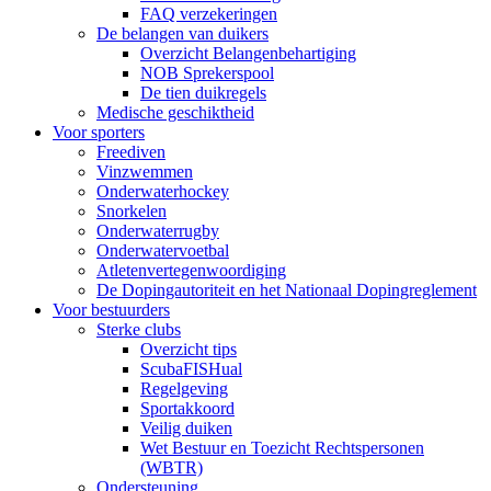
FAQ verzekeringen
De belangen van duikers
Overzicht Belangenbehartiging
NOB Sprekerspool
De tien duikregels
Medische geschiktheid
Voor sporters
Freediven
Vinzwemmen
Onderwaterhockey
Snorkelen
Onderwaterrugby
Onderwatervoetbal
Atletenvertegenwoordiging
De Dopingautoriteit en het Nationaal Dopingreglement
Voor bestuurders
Sterke clubs
Overzicht tips
ScubaFISHual
Regelgeving
Sportakkoord
Veilig duiken
Wet Bestuur en Toezicht Rechtspersonen
(WBTR)
Ondersteuning