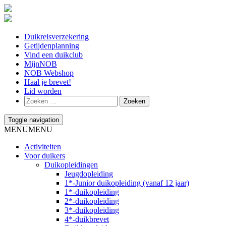
Duikreisverzekering
Getijdenplanning
Vind een duikclub
MijnNOB
NOB Webshop
Haal je brevet!
Lid worden
Toggle navigation
MENU
MENU
Activiteiten
Voor duikers
Duikopleidingen
Jeugdopleiding
1*-Junior duikopleiding (vanaf 12 jaar)
1*-duikopleiding
2*-duikopleiding
3*-duikopleiding
4*-duikbrevet