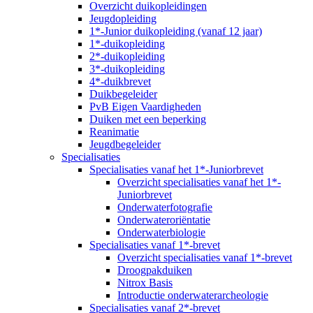
Overzicht duikopleidingen
Jeugdopleiding
1*-Junior duikopleiding (vanaf 12 jaar)
1*-duikopleiding
2*-duikopleiding
3*-duikopleiding
4*-duikbrevet
Duikbegeleider
PvB Eigen Vaardigheden
Duiken met een beperking
Reanimatie
Jeugdbegeleider
Specialisaties
Specialisaties vanaf het 1*-Juniorbrevet
Overzicht specialisaties vanaf het 1*-
Juniorbrevet
Onderwaterfotografie
Onderwateroriëntatie
Onderwaterbiologie
Specialisaties vanaf 1*-brevet
Overzicht specialisaties vanaf 1*-brevet
Droogpakduiken
Nitrox Basis
Introductie onderwaterarcheologie
Specialisaties vanaf 2*-brevet