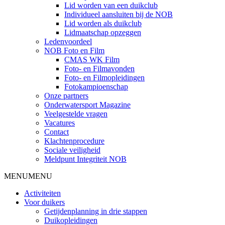
Lid worden van een duikclub
Individueel aansluiten bij de NOB
Lid worden als duikclub
Lidmaatschap opzeggen
Ledenvoordeel
NOB Foto en Film
CMAS WK Film
Foto- en Filmavonden
Foto- en Filmopleidingen
Fotokampioenschap
Onze partners
Onderwatersport Magazine
Veelgestelde vragen
Vacatures
Contact
Klachtenprocedure
Sociale veiligheid
Meldpunt Integriteit NOB
MENU
MENU
Activiteiten
Voor duikers
Getijdenplanning in drie stappen
Duikopleidingen