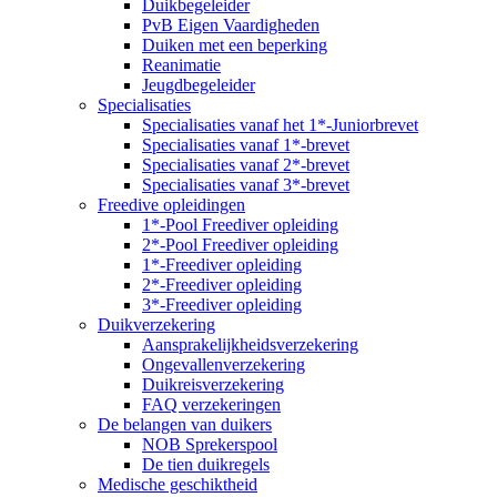
Duikbegeleider
PvB Eigen Vaardigheden
Duiken met een beperking
Reanimatie
Jeugdbegeleider
Specialisaties
Specialisaties vanaf het 1*-Juniorbrevet
Specialisaties vanaf 1*-brevet
Specialisaties vanaf 2*-brevet
Specialisaties vanaf 3*-brevet
Freedive opleidingen
1*-Pool Freediver opleiding
2*-Pool Freediver opleiding
1*-Freediver opleiding
2*-Freediver opleiding
3*-Freediver opleiding
Duikverzekering
Aansprakelijkheidsverzekering
Ongevallenverzekering
Duikreisverzekering
FAQ verzekeringen
De belangen van duikers
NOB Sprekerspool
De tien duikregels
Medische geschiktheid