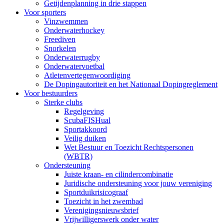
Getijdenplanning in drie stappen
Voor sporters
Vinzwemmen
Onderwaterhockey
Freediven
Snorkelen
Onderwaterrugby
Onderwatervoetbal
Atletenvertegenwoordiging
De Dopingautoriteit en het Nationaal Dopingreglement
Voor bestuurders
Sterke clubs
Regelgeving
ScubaFISHual
Sportakkoord
Veilig duiken
Wet Bestuur en Toezicht Rechtspersonen
(WBTR)
Ondersteuning
Juiste kraan- en cilindercombinatie
Juridische ondersteuning voor jouw vereniging
Sportduikrisicograaf
Toezicht in het zwembad
Verenigingsnieuwsbrief
Vrijwilligerswerk onder water