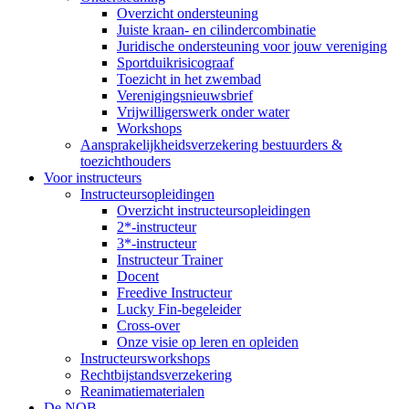
Overzicht ondersteuning
Juiste kraan- en cilindercombinatie
Juridische ondersteuning voor jouw vereniging
Sportduikrisicograaf
Toezicht in het zwembad
Verenigingsnieuwsbrief
Vrijwilligerswerk onder water
Workshops
Aansprakelijkheidsverzekering bestuurders &
toezichthouders
Voor instructeurs
Instructeursopleidingen
Overzicht instructeursopleidingen
2*-instructeur
3*-instructeur
Instructeur Trainer
Docent
Freedive Instructeur
Lucky Fin-begeleider
Cross-over
Onze visie op leren en opleiden
Instructeursworkshops
Rechtbijstandsverzekering
Reanimatiematerialen
De NOB