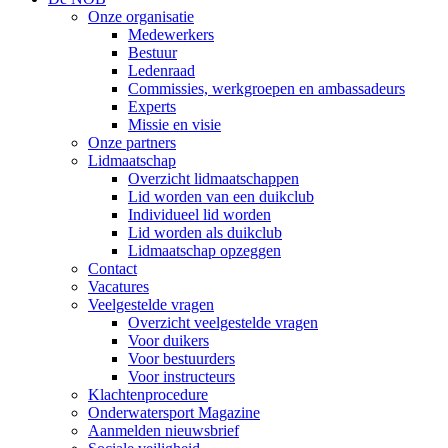
Onze organisatie
Medewerkers
Bestuur
Ledenraad
Commissies, werkgroepen en ambassadeurs
Experts
Missie en visie
Onze partners
Lidmaatschap
Overzicht lidmaatschappen
Lid worden van een duikclub
Individueel lid worden
Lid worden als duikclub
Lidmaatschap opzeggen
Contact
Vacatures
Veelgestelde vragen
Overzicht veelgestelde vragen
Voor duikers
Voor bestuurders
Voor instructeurs
Klachtenprocedure
Onderwatersport Magazine
Aanmelden nieuwsbrief