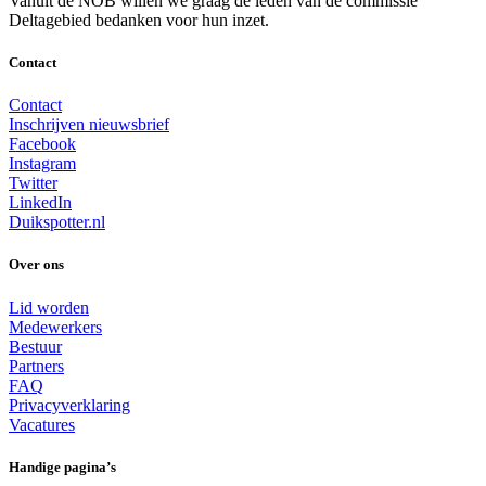
Vanuit de NOB willen we graag de leden van de commissie
Deltagebied bedanken voor hun inzet.
Contact
Contact
Inschrijven nieuwsbrief
Facebook
Instagram
Twitter
LinkedIn
Duikspotter.nl
Over ons
Lid worden
Medewerkers
Bestuur
Partners
FAQ
Privacyverklaring
Vacatures
Handige pagina’s