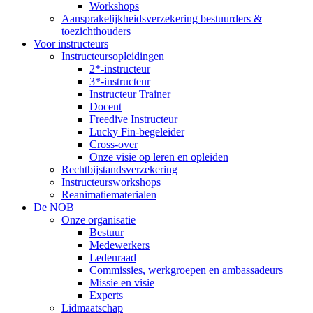
Workshops
Aansprakelijkheidsverzekering bestuurders &
toezichthouders
Voor instructeurs
Instructeursopleidingen
2*-instructeur
3*-instructeur
Instructeur Trainer
Docent
Freedive Instructeur
Lucky Fin-begeleider
Cross-over
Onze visie op leren en opleiden
Rechtbijstandsverzekering
Instructeursworkshops
Reanimatiematerialen
De NOB
Onze organisatie
Bestuur
Medewerkers
Ledenraad
Commissies, werkgroepen en ambassadeurs
Missie en visie
Experts
Lidmaatschap