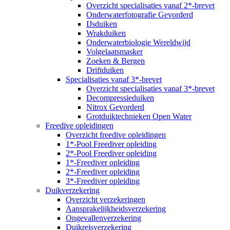
Overzicht specialisaties vanaf 2*-brevet
Onderwaterfotografie Gevorderd
IJsduiken
Wrakduiken
Onderwaterbiologie Wereldwijd
Volgelaatsmasker
Zoeken & Bergen
Driftduiken
Specialisaties vanaf 3*-brevet
Overzicht specialisaties vanaf 3*-brevet
Decompressieduiken
Nitrox Gevorderd
Grotduiktechnieken Open Water
Freedive opleidingen
Overzicht freedive opleidingen
1*-Pool Freediver opleiding
2*-Pool Freediver opleiding
1*-Freediver opleiding
2*-Freediver opleiding
3*-Freediver opleiding
Duikverzekering
Overzicht verzekeringen
Aansprakelijkheidsverzekering
Ongevallenverzekering
Duikreisverzekering