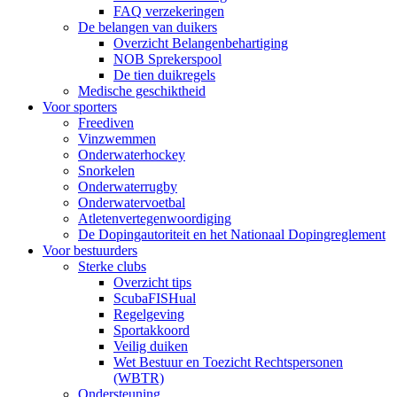
FAQ verzekeringen
De belangen van duikers
Overzicht Belangenbehartiging
NOB Sprekerspool
De tien duikregels
Medische geschiktheid
Voor sporters
Freediven
Vinzwemmen
Onderwaterhockey
Snorkelen
Onderwaterrugby
Onderwatervoetbal
Atletenvertegenwoordiging
De Dopingautoriteit en het Nationaal Dopingreglement
Voor bestuurders
Sterke clubs
Overzicht tips
ScubaFISHual
Regelgeving
Sportakkoord
Veilig duiken
Wet Bestuur en Toezicht Rechtspersonen
(WBTR)
Ondersteuning