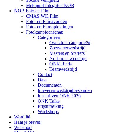
Sociale veiligheid
Meldpunt Integriteit NOB
NOB Foto en Film
CMAS WK Film
Foto- en Filmavonden
Foto- en Filmopleidingen
Fotokampioenschap
Categorieën
Overzicht categorieën
Zoetwaterwedstrijd
Masters en Starters
No Limits wedstrijd
ONK Reels
Teamwedstrijd
Contact
Data
Documenten
Inleveren wedstrijdbestanden
Inschrijven ONK 2026
ONK Talks
Prijsuitreiking
Workshops
Word lid
Haal je brevet!
Webshop