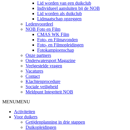
Lid worden van een duikclub
Individueel aansluiten bij de NOB
Lid worden als duikclub
Lidmaatschap opzeggen
Ledenvoordeel
NOB Foto en Film
CMAS WK Film
Foto- en Filmavonden
Foto- en Filmopleidingen
Fotokampioenschap
Onze partners
Onderwatersport Magazine
Veelgestelde vragen
Vacatures
Contact
Klachtenprocedure
Sociale veiligheid
Meldpunt Integriteit NOB
MENU
MENU
Activiteiten
Voor duikers
Getijdenplanning in drie stappen
Duikopleidingen