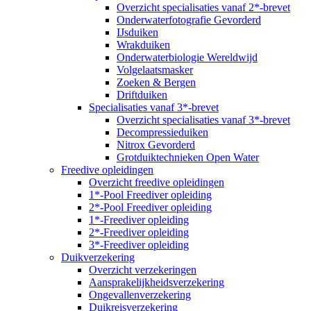
Overzicht specialisaties vanaf 2*-brevet
Onderwaterfotografie Gevorderd
IJsduiken
Wrakduiken
Onderwaterbiologie Wereldwijd
Volgelaatsmasker
Zoeken & Bergen
Driftduiken
Specialisaties vanaf 3*-brevet
Overzicht specialisaties vanaf 3*-brevet
Decompressieduiken
Nitrox Gevorderd
Grotduiktechnieken Open Water
Freedive opleidingen
Overzicht freedive opleidingen
1*-Pool Freediver opleiding
2*-Pool Freediver opleiding
1*-Freediver opleiding
2*-Freediver opleiding
3*-Freediver opleiding
Duikverzekering
Overzicht verzekeringen
Aansprakelijkheidsverzekering
Ongevallenverzekering
Duikreisverzekering