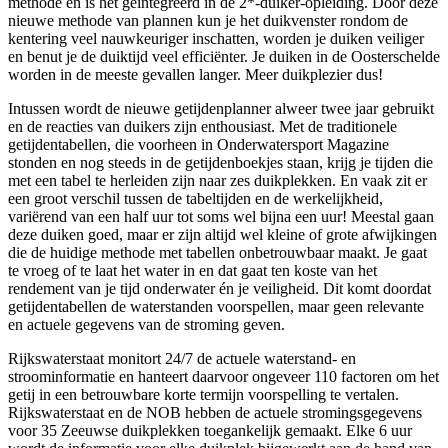
methode en is het geïntegreerd in de 2*-duiker-opleiding. Door deze
nieuwe methode van plannen kun je het duikvenster rondom de
kentering veel nauwkeuriger inschatten, worden je duiken veiliger
en benut je de duiktijd veel efficiënter. Je duiken in de Oosterschelde
worden in de meeste gevallen langer. Meer duikplezier dus!
Intussen wordt de nieuwe getijdenplanner alweer twee jaar gebruikt
en de reacties van duikers zijn enthousiast. Met de traditionele
getijdentabellen, die voorheen in Onderwatersport Magazine
stonden en nog steeds in de getijdenboekjes staan, krijg je tijden die
met een tabel te herleiden zijn naar zes duikplekken. En vaak zit er
een groot verschil tussen de tabeltijden en de werkelijkheid,
variërend van een half uur tot soms wel bijna een uur! Meestal gaan
deze duiken goed, maar er zijn altijd wel kleine of grote afwijkingen
die de huidige methode met tabellen onbetrouwbaar maakt. Je gaat
te vroeg of te laat het water in en dat gaat ten koste van het
rendement van je tijd onderwater én je veiligheid. Dit komt doordat
getijdentabellen de waterstanden voorspellen, maar geen relevante
en actuele gegevens van de stroming geven.
Rijkswaterstaat monitort 24/7 de actuele waterstand- en
stroominformatie en hanteert daarvoor ongeveer 110 factoren om het
getij in een betrouwbare korte termijn voorspelling te vertalen.
Rijkswaterstaat en de NOB hebben de actuele stromingsgegevens
voor 35 Zeeuwse duikplekken toegankelijk gemaakt. Elke 6 uur