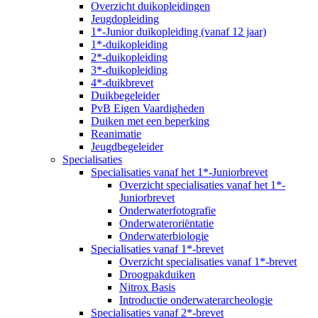
Overzicht duikopleidingen
Jeugdopleiding
1*-Junior duikopleiding (vanaf 12 jaar)
1*-duikopleiding
2*-duikopleiding
3*-duikopleiding
4*-duikbrevet
Duikbegeleider
PvB Eigen Vaardigheden
Duiken met een beperking
Reanimatie
Jeugdbegeleider
Specialisaties
Specialisaties vanaf het 1*-Juniorbrevet
Overzicht specialisaties vanaf het 1*-
Juniorbrevet
Onderwaterfotografie
Onderwateroriëntatie
Onderwaterbiologie
Specialisaties vanaf 1*-brevet
Overzicht specialisaties vanaf 1*-brevet
Droogpakduiken
Nitrox Basis
Introductie onderwaterarcheologie
Specialisaties vanaf 2*-brevet