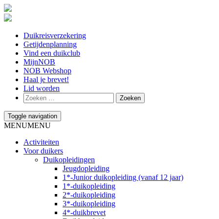
Duikreisverzekering
Getijdenplanning
Vind een duikclub
MijnNOB
NOB Webshop
Haal je brevet!
Lid worden
Toggle navigation
MENU
MENU
Activiteiten
Voor duikers
Duikopleidingen
Jeugdopleiding
1*-Junior duikopleiding (vanaf 12 jaar)
1*-duikopleiding
2*-duikopleiding
3*-duikopleiding
4*-duikbrevet