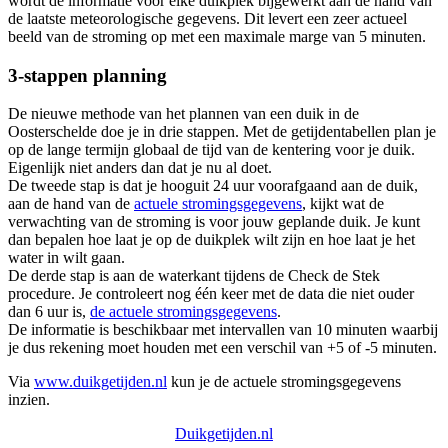
wordt de informatie voor elke duikplek bijgewerkt aan de hand van
de laatste meteorologische gegevens. Dit levert een zeer actueel
beeld van de stroming op met een maximale marge van 5 minuten.
3-stappen planning
De nieuwe methode van het plannen van een duik in de
Oosterschelde doe je in drie stappen. Met de getijdentabellen plan je
op de lange termijn globaal de tijd van de kentering voor je duik.
Eigenlijk niet anders dan dat je nu al doet.
De tweede stap is dat je hooguit 24 uur voorafgaand aan de duik,
aan de hand van de
actuele stromingsgegevens
, kijkt wat de
verwachting van de stroming is voor jouw geplande duik. Je kunt
dan bepalen hoe laat je op de duikplek wilt zijn en hoe laat je het
water in wilt gaan.
De derde stap is aan de waterkant tijdens de Check de Stek
procedure. Je controleert nog één keer met de data die niet ouder
dan 6 uur is,
de actuele stromingsgegevens
.
De informatie is beschikbaar met intervallen van 10 minuten waarbij
je dus rekening moet houden met een verschil van +5 of -5 minuten.
Via
www.duikgetijden.nl
kun je de actuele stromingsgegevens
inzien.
Duikgetijden.nl