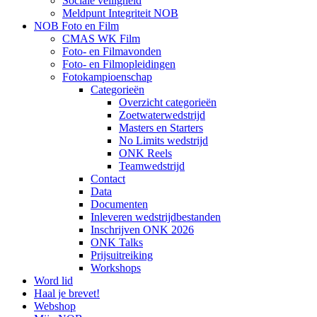
Sociale veiligheid
Meldpunt Integriteit NOB
NOB Foto en Film
CMAS WK Film
Foto- en Filmavonden
Foto- en Filmopleidingen
Fotokampioenschap
Categorieën
Overzicht categorieën
Zoetwaterwedstrijd
Masters en Starters
No Limits wedstrijd
ONK Reels
Teamwedstrijd
Contact
Data
Documenten
Inleveren wedstrijdbestanden
Inschrijven ONK 2026
ONK Talks
Prijsuitreiking
Workshops
Word lid
Haal je brevet!
Webshop