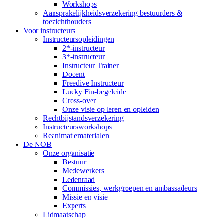
Workshops
Aansprakelijkheidsverzekering bestuurders &
toezichthouders
Voor instructeurs
Instructeursopleidingen
2*-instructeur
3*-instructeur
Instructeur Trainer
Docent
Freedive Instructeur
Lucky Fin-begeleider
Cross-over
Onze visie op leren en opleiden
Rechtbijstandsverzekering
Instructeursworkshops
Reanimatiematerialen
De NOB
Onze organisatie
Bestuur
Medewerkers
Ledenraad
Commissies, werkgroepen en ambassadeurs
Missie en visie
Experts
Lidmaatschap