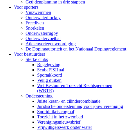
Getijdenplanning in drie stappen
Voor sporters
Vinzwemmen
Onderwaterhockey
Freediven
Snorkelen
Onderwaterrugby
Onderwatervoetbal
Atletenvertegenwoordiging
De Dopingautoriteit en het Nationaal Dopingreglement
Voor bestuurders
Sterke clubs
Regelgeving
ScubaFISHual
Sportakkoord
Veilig duiken
Wet Bestuur en Toezicht Rechtspersonen
(WBTR)
Ondersteuning
Juiste kraan- en cilindercombinatie
Juridische ondersteuning voor jouw vereniging
Sportduikrisicograaf
Toezicht in het zwembad
Verenigingsnieuwsbrief
Vrijwilligerswerk onder water