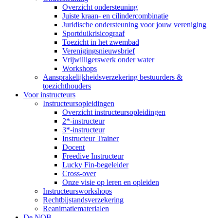
Overzicht ondersteuning
Juiste kraan- en cilindercombinatie
Juridische ondersteuning voor jouw vereniging
Sportduikrisicograaf
Toezicht in het zwembad
Verenigingsnieuwsbrief
Vrijwilligerswerk onder water
Workshops
Aansprakelijkheidsverzekering bestuurders &
toezichthouders
Voor instructeurs
Instructeursopleidingen
Overzicht instructeursopleidingen
2*-instructeur
3*-instructeur
Instructeur Trainer
Docent
Freedive Instructeur
Lucky Fin-begeleider
Cross-over
Onze visie op leren en opleiden
Instructeursworkshops
Rechtbijstandsverzekering
Reanimatiematerialen
De NOB