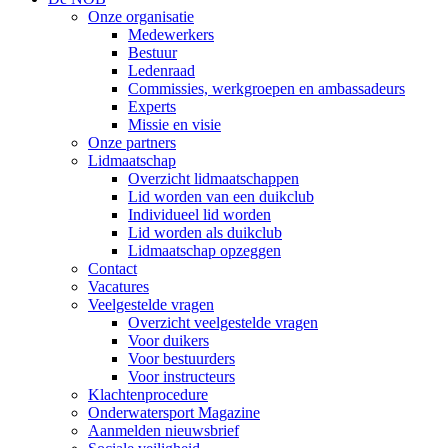
Onze organisatie
Medewerkers
Bestuur
Ledenraad
Commissies, werkgroepen en ambassadeurs
Experts
Missie en visie
Onze partners
Lidmaatschap
Overzicht lidmaatschappen
Lid worden van een duikclub
Individueel lid worden
Lid worden als duikclub
Lidmaatschap opzeggen
Contact
Vacatures
Veelgestelde vragen
Overzicht veelgestelde vragen
Voor duikers
Voor bestuurders
Voor instructeurs
Klachtenprocedure
Onderwatersport Magazine
Aanmelden nieuwsbrief