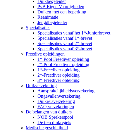
Duikbegeleider
PvB Eigen Vaardigheden
Duiken met een beperking
Reanimatie
Jeugdbegeleider
Specialisaties
Specialisaties vanaf het 1*-Juniorbrevet
Specialisaties vanaf 1*-brevet
Specialisaties vanaf 2*-brevet
Specialisaties vanaf 3*-brevet
Freedive opleidingen
1*-Pool Freediver opleiding
2*-Pool Freediver opleiding
1*-Freediver opleiding
2*-Freediver opleiding
3*-Freediver opleiding
Duikverzekering
Aansprakelijkheidsverzekering
Ongevallenverzekering
Duikreisverzekering
FAQ verzekeringen
De belangen van duikers
NOB Sprekerspool
De tien duikregels
Medische geschiktheid