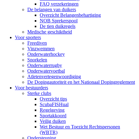
FAQ verzekeringen
De belangen van duikers
Overzicht Belangenbehartiging
NOB Sprekerspool
De tien duikregels
Medische geschiktheid
Voor sporters
Freediven
Vinzwemmen
Onderwaterhockey
Snorkelen
Onderwaterrugby
Onderwatervoetbal
Atletenvertegenwoordiging
De Dopingautoriteit en het Nationaal Dopingreglement
Voor bestuurders
Sterke clubs
Overzicht tips
ScubaFISHual
Regelgeving
Sportakkoord
Veilig duiken
Wet Bestuur en Toezicht Rechtspersonen
(WBTR)
Ondersteuning