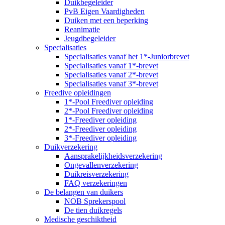
Duikbegeleider
PvB Eigen Vaardigheden
Duiken met een beperking
Reanimatie
Jeugdbegeleider
Specialisaties
Specialisaties vanaf het 1*-Juniorbrevet
Specialisaties vanaf 1*-brevet
Specialisaties vanaf 2*-brevet
Specialisaties vanaf 3*-brevet
Freedive opleidingen
1*-Pool Freediver opleiding
2*-Pool Freediver opleiding
1*-Freediver opleiding
2*-Freediver opleiding
3*-Freediver opleiding
Duikverzekering
Aansprakelijkheidsverzekering
Ongevallenverzekering
Duikreisverzekering
FAQ verzekeringen
De belangen van duikers
NOB Sprekerspool
De tien duikregels
Medische geschiktheid