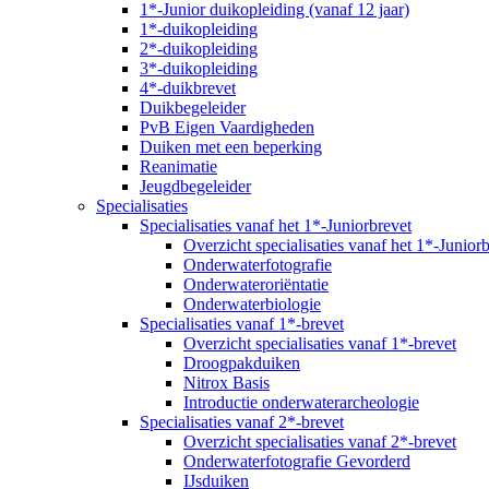
1*-Junior duikopleiding (vanaf 12 jaar)
1*-duikopleiding
2*-duikopleiding
3*-duikopleiding
4*-duikbrevet
Duikbegeleider
PvB Eigen Vaardigheden
Duiken met een beperking
Reanimatie
Jeugdbegeleider
Specialisaties
Specialisaties vanaf het 1*-Juniorbrevet
Overzicht specialisaties vanaf het 1*-Junior
Onderwaterfotografie
Onderwateroriëntatie
Onderwaterbiologie
Specialisaties vanaf 1*-brevet
Overzicht specialisaties vanaf 1*-brevet
Droogpakduiken
Nitrox Basis
Introductie onderwaterarcheologie
Specialisaties vanaf 2*-brevet
Overzicht specialisaties vanaf 2*-brevet
Onderwaterfotografie Gevorderd
IJsduiken