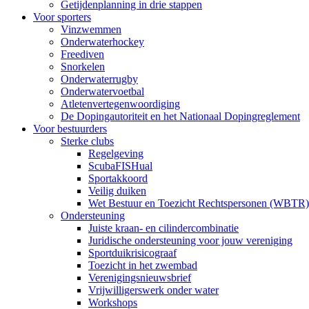
Getijdenplanning in drie stappen
Voor sporters
Vinzwemmen
Onderwaterhockey
Freediven
Snorkelen
Onderwaterrugby
Onderwatervoetbal
Atletenvertegenwoordiging
De Dopingautoriteit en het Nationaal Dopingreglement
Voor bestuurders
Sterke clubs
Regelgeving
ScubaFISHual
Sportakkoord
Veilig duiken
Wet Bestuur en Toezicht Rechtspersonen (WBTR)
Ondersteuning
Juiste kraan- en cilindercombinatie
Juridische ondersteuning voor jouw vereniging
Sportduikrisicograaf
Toezicht in het zwembad
Verenigingsnieuwsbrief
Vrijwilligerswerk onder water
Workshops