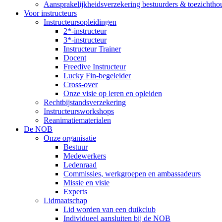
Aansprakelijkheidsverzekering bestuurders & toezichtho
Voor instructeurs
Instructeursopleidingen
2*-instructeur
3*-instructeur
Instructeur Trainer
Docent
Freedive Instructeur
Lucky Fin-begeleider
Cross-over
Onze visie op leren en opleiden
Rechtbijstandsverzekering
Instructeursworkshops
Reanimatiematerialen
De NOB
Onze organisatie
Bestuur
Medewerkers
Ledenraad
Commissies, werkgroepen en ambassadeurs
Missie en visie
Experts
Lidmaatschap
Lid worden van een duikclub
Individueel aansluiten bij de NOB