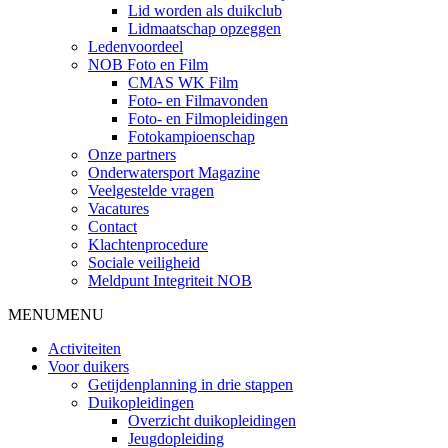
Lid worden als duikclub
Lidmaatschap opzeggen
Ledenvoordeel
NOB Foto en Film
CMAS WK Film
Foto- en Filmavonden
Foto- en Filmopleidingen
Fotokampioenschap
Onze partners
Onderwatersport Magazine
Veelgestelde vragen
Vacatures
Contact
Klachtenprocedure
Sociale veiligheid
Meldpunt Integriteit NOB
MENU
MENU
Activiteiten
Voor duikers
Getijdenplanning in drie stappen
Duikopleidingen
Overzicht duikopleidingen
Jeugdopleiding