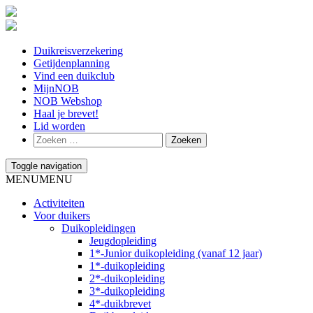
Duikreisverzekering
Getijdenplanning
Vind een duikclub
MijnNOB
NOB Webshop
Haal je brevet!
Lid worden
Toggle navigation
MENU
MENU
Activiteiten
Voor duikers
Duikopleidingen
Jeugdopleiding
1*-Junior duikopleiding (vanaf 12 jaar)
1*-duikopleiding
2*-duikopleiding
3*-duikopleiding
4*-duikbrevet