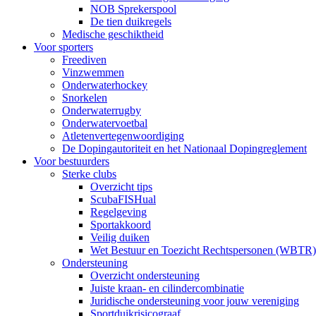
NOB Sprekerspool
De tien duikregels
Medische geschiktheid
Voor sporters
Freediven
Vinzwemmen
Onderwaterhockey
Snorkelen
Onderwaterrugby
Onderwatervoetbal
Atletenvertegenwoordiging
De Dopingautoriteit en het Nationaal Dopingreglement
Voor bestuurders
Sterke clubs
Overzicht tips
ScubaFISHual
Regelgeving
Sportakkoord
Veilig duiken
Wet Bestuur en Toezicht Rechtspersonen (WBTR)
Ondersteuning
Overzicht ondersteuning
Juiste kraan- en cilindercombinatie
Juridische ondersteuning voor jouw vereniging
Sportduikrisicograaf