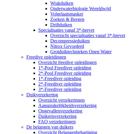
Wrakduiken
Onderwaterbiologie Wereldwijd
Volgelaatsmasker
Zoeken & Bergen
Driftduiken
Specialisaties vanaf 3*-brevet
Overzicht specialisaties vanaf 3*-brevet
Decompressieduiken
Nitrox Gevorderd
Grotduiktechnieken Open Water
Freedive opleidingen
Overzicht freedive opleidingen
1*-Pool Freediver opleiding
2*-Pool Freediver opleiding
1*-Freediver opleiding
2*-Freediver opleiding
3*-Freediver opleiding
Duikverzekering
Overzicht verzekeringen
Aansprakelijkheidsverzekering
Ongevallenverzekering
Duikreisverzekering
FAQ verzekeringen
De belangen van duikers
Overzicht Belangenbehartiging