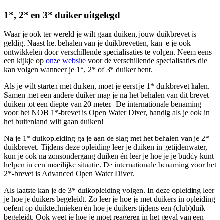
1*, 2* en 3* duiker uitgelegd
Waar je ook ter wereld je wilt gaan duiken, jouw duikbrevet is
geldig. Naast het behalen van je duikbrevetten, kan je je ook
ontwikkelen door verschillende specialisaties te volgen. Neem eens
een kijkje op
onze website
voor de verschillende specialisaties die
kan volgen wanneer je 1*, 2* of 3* duiker bent.
Als je wilt starten met duiken, moet je eerst je 1* duikbrevet halen.
Samen met een andere duiker mag je na het behalen van dit brevet
duiken tot een diepte van 20 meter. De internationale benaming
voor het NOB 1*-brevet is Open Water Diver, handig als je ook in
het buitenland wilt gaan duiken!
Na je 1* duikopleiding ga je aan de slag met het behalen van je 2*
duikbrevet. Tijdens deze opleiding leer je duiken in getijdenwater,
kun je ook na zonsondergang duiken én leer je hoe je je buddy kunt
helpen in een moeilijke situatie. De internationale benaming voor het
2*-brevet is Advanced Open Water Diver.
Als laatste kan je de 3* duikopleiding volgen. In deze opleiding leer
je hoe je duikers begeleidt. Zo leer je hoe je met duikers in opleiding
oefent op duiktechnieken én hoe je duikers tijdens een (club)duik
begeleidt. Ook weet je hoe je moet reageren in het geval van een