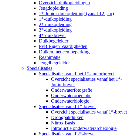
Overzicht duikopleidingen
Jeugdopleiding
1*-Junior duikopleiding (vanaf 12 jaar)
1*-duikopleiding
2*-duikopleiding
3*-duikopleiding
4*-duikbrevet
Duikbegeleider
PvB Eigen Vaardigheden
Duiken met een beperking
Reanimatie
Jeugdbegeleider
Specialisaties
Specialisaties vanaf het 1*-Juniorbrevet
Overzicht specialisaties vanaf het 1*-
Juniorbrevet
Onderwaterfotografie
Onderwateroriëntatie
Onderwaterbiologie
Specialisaties vanaf 1*-brevet
Overzicht specialisaties vanaf 1*-brevet
Droogpakduiken
Nitrox Basis
Introductie onderwaterarcheologie
Specialisaties vanaf 2*-brevet