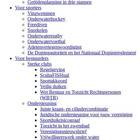
Getijdenplanning in drie stappen
Voor sporters
Vinzwemmen
Onderwaterhockey
Freediven
Snorkelen
Onderwaterrugby
Onderwatervoetbal
Atletenvertegenwoordiging
De Dopingautoriteit en het Nationaal Dopingreglement
Voor bestuurders
Sterke clubs
Regelgeving
ScubaFISHual
Sportakkoord
Veilig duiken
Wet Bestuur en Toezicht Rechtspersonen
(WBTR)
Ondersteuning
Juiste kraan- en cilindercombinatie
Juridische ondersteuning voor jouw vereniging
Sportduikrisicograaf
Toezicht in het zwembad
Verenigingsnieuwsbrief
Vrijwilligerswerk onder water