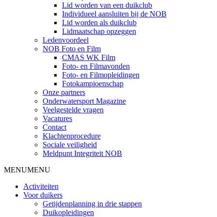
Lid worden van een duikclub
Individueel aansluiten bij de NOB
Lid worden als duikclub
Lidmaatschap opzeggen
Ledenvoordeel
NOB Foto en Film
CMAS WK Film
Foto- en Filmavonden
Foto- en Filmopleidingen
Fotokampioenschap
Onze partners
Onderwatersport Magazine
Veelgestelde vragen
Vacatures
Contact
Klachtenprocedure
Sociale veiligheid
Meldpunt Integriteit NOB
MENU
MENU
Activiteiten
Voor duikers
Getijdenplanning in drie stappen
Duikopleidingen