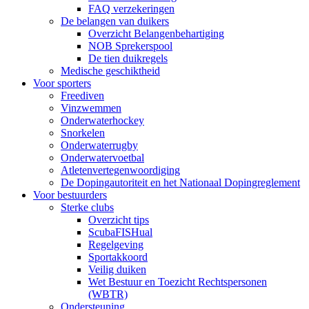
FAQ verzekeringen
De belangen van duikers
Overzicht Belangenbehartiging
NOB Sprekerspool
De tien duikregels
Medische geschiktheid
Voor sporters
Freediven
Vinzwemmen
Onderwaterhockey
Snorkelen
Onderwaterrugby
Onderwatervoetbal
Atletenvertegenwoordiging
De Dopingautoriteit en het Nationaal Dopingreglement
Voor bestuurders
Sterke clubs
Overzicht tips
ScubaFISHual
Regelgeving
Sportakkoord
Veilig duiken
Wet Bestuur en Toezicht Rechtspersonen
(WBTR)
Ondersteuning