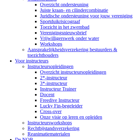
Overzicht ondersteuning
Juiste kraan- en cilindercombinatie
Juridische ondersteuning voor jouw vereniging
Sportduikrisicograaf
Toezicht in het zwembad
Verenigingsnieuwsbrief
Vrijwilligerswerk onder water
Workshops
Aansprakelijkheidsverzekering bestuurders &
toezichthouders
Voor instructeurs
Instructeursopleidingen
Overzicht instructeursopleidingen
2*-instructeur
3*-instructeur
Instructeur Trainer
Docent
Freedive Instructeur
Lucky Fin-begeleider
Cross-over
Onze visie op leren en opleiden
Instructeursworkshops
Rechtbijstandsverzekering
Reanimatiematerialen
De NOB