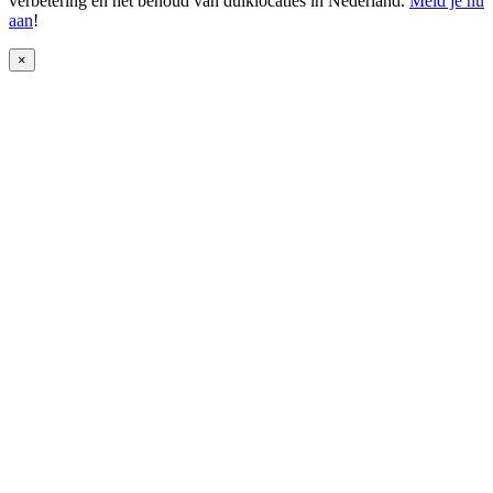
verbetering en het behoud van duiklocaties in Nederland.
Meld je nu
aan
!
×