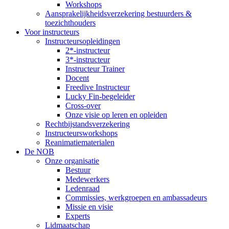
Workshops
Aansprakelijkheidsverzekering bestuurders &
toezichthouders
Voor instructeurs
Instructeursopleidingen
2*-instructeur
3*-instructeur
Instructeur Trainer
Docent
Freedive Instructeur
Lucky Fin-begeleider
Cross-over
Onze visie op leren en opleiden
Rechtbijstandsverzekering
Instructeursworkshops
Reanimatiematerialen
De NOB
Onze organisatie
Bestuur
Medewerkers
Ledenraad
Commissies, werkgroepen en ambassadeurs
Missie en visie
Experts
Lidmaatschap