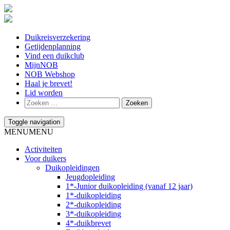
Duikreisverzekering
Getijdenplanning
Vind een duikclub
MijnNOB
NOB Webshop
Haal je brevet!
Lid worden
Toggle navigation
MENU
MENU
Activiteiten
Voor duikers
Duikopleidingen
Jeugdopleiding
1*-Junior duikopleiding (vanaf 12 jaar)
1*-duikopleiding
2*-duikopleiding
3*-duikopleiding
4*-duikbrevet