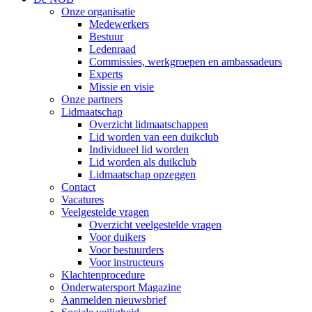
Onze organisatie
Medewerkers
Bestuur
Ledenraad
Commissies, werkgroepen en ambassadeurs
Experts
Missie en visie
Onze partners
Lidmaatschap
Overzicht lidmaatschappen
Lid worden van een duikclub
Individueel lid worden
Lid worden als duikclub
Lidmaatschap opzeggen
Contact
Vacatures
Veelgestelde vragen
Overzicht veelgestelde vragen
Voor duikers
Voor bestuurders
Voor instructeurs
Klachtenprocedure
Onderwatersport Magazine
Aanmelden nieuwsbrief