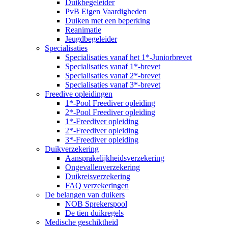
Duikbegeleider
PvB Eigen Vaardigheden
Duiken met een beperking
Reanimatie
Jeugdbegeleider
Specialisaties
Specialisaties vanaf het 1*-Juniorbrevet
Specialisaties vanaf 1*-brevet
Specialisaties vanaf 2*-brevet
Specialisaties vanaf 3*-brevet
Freedive opleidingen
1*-Pool Freediver opleiding
2*-Pool Freediver opleiding
1*-Freediver opleiding
2*-Freediver opleiding
3*-Freediver opleiding
Duikverzekering
Aansprakelijkheidsverzekering
Ongevallenverzekering
Duikreisverzekering
FAQ verzekeringen
De belangen van duikers
NOB Sprekerspool
De tien duikregels
Medische geschiktheid