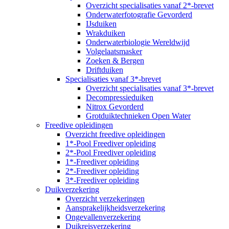
Overzicht specialisaties vanaf 2*-brevet
Onderwaterfotografie Gevorderd
IJsduiken
Wrakduiken
Onderwaterbiologie Wereldwijd
Volgelaatsmasker
Zoeken & Bergen
Driftduiken
Specialisaties vanaf 3*-brevet
Overzicht specialisaties vanaf 3*-brevet
Decompressieduiken
Nitrox Gevorderd
Grotduiktechnieken Open Water
Freedive opleidingen
Overzicht freedive opleidingen
1*-Pool Freediver opleiding
2*-Pool Freediver opleiding
1*-Freediver opleiding
2*-Freediver opleiding
3*-Freediver opleiding
Duikverzekering
Overzicht verzekeringen
Aansprakelijkheidsverzekering
Ongevallenverzekering
Duikreisverzekering