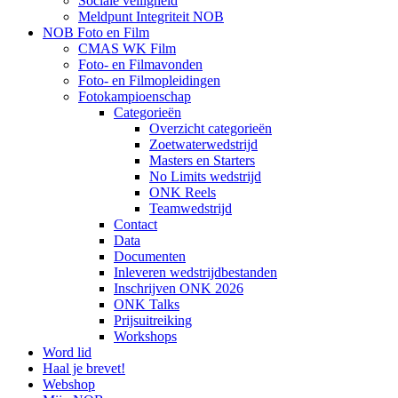
Sociale veiligheid
Meldpunt Integriteit NOB
NOB Foto en Film
CMAS WK Film
Foto- en Filmavonden
Foto- en Filmopleidingen
Fotokampioenschap
Categorieën
Overzicht categorieën
Zoetwaterwedstrijd
Masters en Starters
No Limits wedstrijd
ONK Reels
Teamwedstrijd
Contact
Data
Documenten
Inleveren wedstrijdbestanden
Inschrijven ONK 2026
ONK Talks
Prijsuitreiking
Workshops
Word lid
Haal je brevet!
Webshop