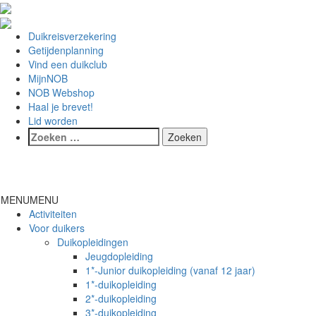
Duikreisverzekering
Getijdenplanning
Vind een duikclub
MijnNOB
NOB Webshop
Haal je brevet!
Lid worden
Toggl
naviga
MENU
MENU
Activiteiten
Voor duikers
Duikopleidingen
Jeugdopleiding
1*-Junior duikopleiding (vanaf 12 jaar)
1*-duikopleiding
2*-duikopleiding
3*-duikopleiding