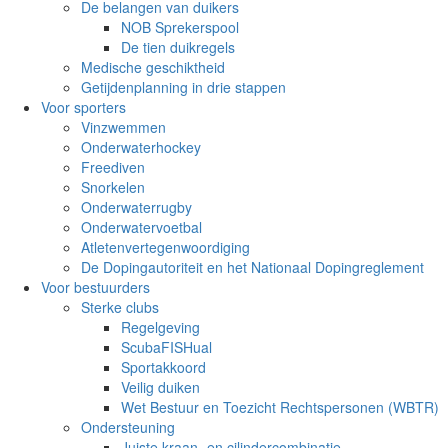
De belangen van duikers
NOB Sprekerspool
De tien duikregels
Medische geschiktheid
Getijdenplanning in drie stappen
Voor sporters
Vinzwemmen
Onderwaterhockey
Freediven
Snorkelen
Onderwaterrugby
Onderwatervoetbal
Atletenvertegenwoordiging
De Dopingautoriteit en het Nationaal Dopingreglement
Voor bestuurders
Sterke clubs
Regelgeving
ScubaFISHual
Sportakkoord
Veilig duiken
Wet Bestuur en Toezicht Rechtspersonen (WBTR)
Ondersteuning
Juiste kraan- en cilindercombinatie