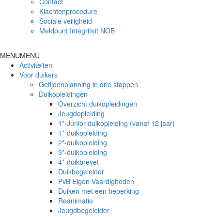
Contact
Klachtenprocedure
Sociale veiligheid
Meldpunt Integriteit NOB
MENU
MENU
Activiteiten
Voor duikers
Getijdenplanning in drie stappen
Duikopleidingen
Overzicht duikopleidingen
Jeugdopleiding
1*-Junior duikopleiding (vanaf 12 jaar)
1*-duikopleiding
2*-duikopleiding
3*-duikopleiding
4*-duikbrevet
Duikbegeleider
PvB Eigen Vaardigheden
Duiken met een beperking
Reanimatie
Jeugdbegeleider