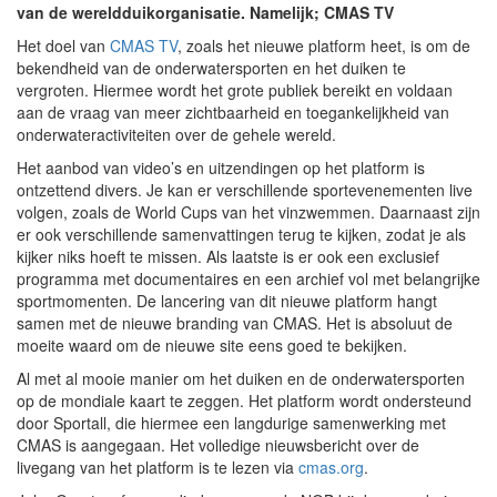
van de wereldduikorganisatie. Namelijk; CMAS TV
Het doel van
CMAS TV
, zoals het nieuwe platform heet, is om de
bekendheid van de onderwatersporten en het duiken te
vergroten. Hiermee wordt het grote publiek bereikt en voldaan
aan de vraag van meer zichtbaarheid en toegankelijkheid van
onderwateractiviteiten over de gehele wereld.
Het aanbod van video’s en uitzendingen op het platform is
ontzettend divers. Je kan er verschillende sportevenementen live
volgen, zoals de World Cups van het vinzwemmen. Daarnaast zijn
er ook verschillende samenvattingen terug te kijken, zodat je als
kijker niks hoeft te missen. Als laatste is er ook een exclusief
programma met documentaires en een archief vol met belangrijke
sportmomenten. De lancering van dit nieuwe platform hangt
samen met de nieuwe branding van CMAS. Het is absoluut de
moeite waard om de nieuwe site eens goed te bekijken.
Al met al mooie manier om het duiken en de onderwatersporten
op de mondiale kaart te zeggen. Het platform wordt ondersteund
door Sportall, die hiermee een langdurige samenwerking met
CMAS is aangegaan. Het volledige nieuwsbericht over de
livegang van het platform is te lezen via
cmas.org
.