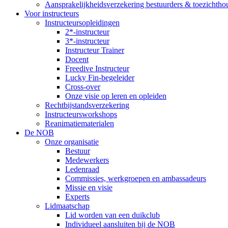
Aansprakelijkheidsverzekering bestuurders & toezichtho
Voor instructeurs
Instructeursopleidingen
2*-instructeur
3*-instructeur
Instructeur Trainer
Docent
Freedive Instructeur
Lucky Fin-begeleider
Cross-over
Onze visie op leren en opleiden
Rechtbijstandsverzekering
Instructeursworkshops
Reanimatiematerialen
De NOB
Onze organisatie
Bestuur
Medewerkers
Ledenraad
Commissies, werkgroepen en ambassadeurs
Missie en visie
Experts
Lidmaatschap
Lid worden van een duikclub
Individueel aansluiten bij de NOB