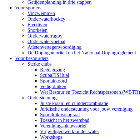
Getijdenplanning in drie stappen
Voor sporters
Vinzwemmen
Onderwaterhockey
Freediven
Snorkelen
Onderwaterrugby
Onderwatervoetbal
Atletenvertegenwoordiging
De Dopingautoriteit en het Nationaal Dopingreglement
Voor bestuurders
Sterke clubs
Regelgeving
ScubaFISHual
Sportakkoord
Veilig duiken
Wet Bestuur en Toezicht Rechtspersonen (WBTR)
Ondersteuning
Juiste kraan- en cilindercombinatie
Juridische ondersteuning voor jouw vereniging
Sportduikrisicograaf
Toezicht in het zwembad
Verenigingsnieuwsbrief
Vrijwilligerswerk onder water
Workshops