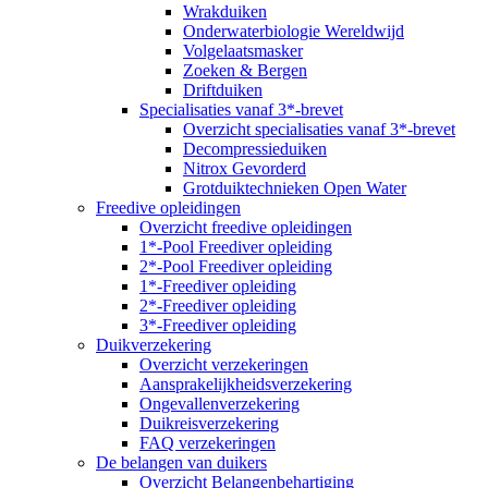
Wrakduiken
Onderwaterbiologie Wereldwijd
Volgelaatsmasker
Zoeken & Bergen
Driftduiken
Specialisaties vanaf 3*-brevet
Overzicht specialisaties vanaf 3*-brevet
Decompressieduiken
Nitrox Gevorderd
Grotduiktechnieken Open Water
Freedive opleidingen
Overzicht freedive opleidingen
1*-Pool Freediver opleiding
2*-Pool Freediver opleiding
1*-Freediver opleiding
2*-Freediver opleiding
3*-Freediver opleiding
Duikverzekering
Overzicht verzekeringen
Aansprakelijkheidsverzekering
Ongevallenverzekering
Duikreisverzekering
FAQ verzekeringen
De belangen van duikers
Overzicht Belangenbehartiging