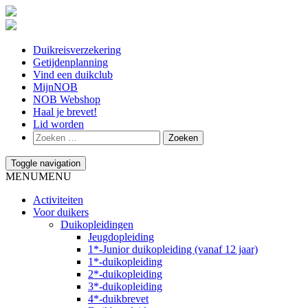
Duikreisverzekering
Getijdenplanning
Vind een duikclub
MijnNOB
NOB Webshop
Haal je brevet!
Lid worden
Toggle navigation
MENU
MENU
Activiteiten
Voor duikers
Duikopleidingen
Jeugdopleiding
1*-Junior duikopleiding (vanaf 12 jaar)
1*-duikopleiding
2*-duikopleiding
3*-duikopleiding
4*-duikbrevet