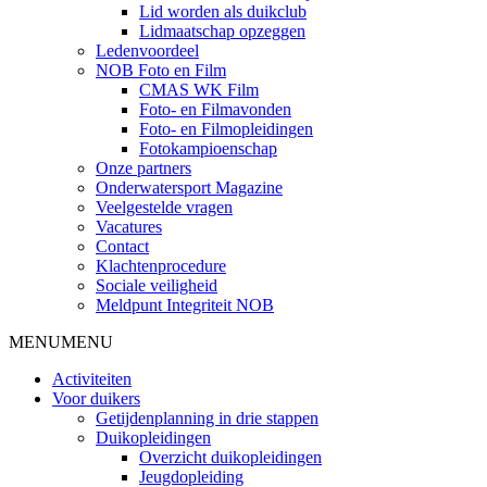
Lid worden als duikclub
Lidmaatschap opzeggen
Ledenvoordeel
NOB Foto en Film
CMAS WK Film
Foto- en Filmavonden
Foto- en Filmopleidingen
Fotokampioenschap
Onze partners
Onderwatersport Magazine
Veelgestelde vragen
Vacatures
Contact
Klachtenprocedure
Sociale veiligheid
Meldpunt Integriteit NOB
MENU
MENU
Activiteiten
Voor duikers
Getijdenplanning in drie stappen
Duikopleidingen
Overzicht duikopleidingen
Jeugdopleiding