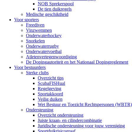
NOB Sprekerspool
De tien duikregels
Medische geschiktheid
Voor sporters
Freediven
Vinzwemmen
Onderwaterhockey
Snorkelen
Onderwaterrugby
Onderwatervoetbal
Atletenvertegenwoordiging
De Dopingautoriteit en het Nationaal Dopingreglement
Voor bestuurders
Sterke clubs
Overzicht tips
ScubaFISHual
Regelgeving
Sportakkoord
Veilig duiken
Wet Bestuur en Toezicht Rechtspersonen (WBTR)
Ondersteuning
Overzicht ondersteuning
Juiste kraan- en cilindercombinatie
Juridische ondersteuning voor jouw vereniging
Sportduikrisicograaf