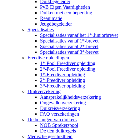
Duikbegeleider
PvB Eigen Vaardigheden
Duiken met een beperking
Reanimatie
Jeugdbegeleider
Specialisaties
Specialisaties vanaf het 1*-Juniorbrevet
Specialisaties vanaf 1*-brevet
Specialisaties vanaf 2*-brevet
Specialisaties vanaf 3*-brevet
Freedive opleidingen
1*-Pool Freediver opleiding
2*-Pool Freediver opleiding
1*-Freediver opleiding
2*-Freediver opleiding
3*-Freediver opleiding
Duikverzekering
Aansprakelijkheidsverzekering
Ongevallenverzekering
Duikreisverzekering
FAQ verzekeringen
De belangen van duikers
NOB Sprekerspool
De tien duikregels
Medische geschiktheid