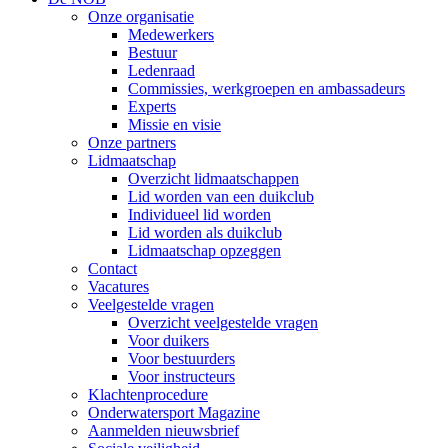
Onze organisatie
Medewerkers
Bestuur
Ledenraad
Commissies, werkgroepen en ambassadeurs
Experts
Missie en visie
Onze partners
Lidmaatschap
Overzicht lidmaatschappen
Lid worden van een duikclub
Individueel lid worden
Lid worden als duikclub
Lidmaatschap opzeggen
Contact
Vacatures
Veelgestelde vragen
Overzicht veelgestelde vragen
Voor duikers
Voor bestuurders
Voor instructeurs
Klachtenprocedure
Onderwatersport Magazine
Aanmelden nieuwsbrief