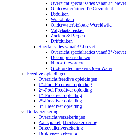
Overzicht specialisaties vanaf 2*-brevet
Onderwaterfotografie Gevorderd
IJsduiken
Wrakduiken
Onderwaterbiologie Wereldwijd
Volgelaatsmasker
Zoeken & Bergen
Driftduiken
Specialisaties vanaf 3*-brevet
Overzicht specialisaties vanaf 3*-brevet
Decompressieduiken
Nitrox Gevorderd
Grotduiktechnieken Open Water
Freedive opleidingen
Overzicht freedive opleidingen
1*-Pool Freediver opleiding
2*-Pool Freediver opleiding
1*-Freediver opleiding
2*-Freediver opleiding
3*-Freediver opleiding
Duikverzekering
Overzicht verzekeringen
Aansprakelijkheidsverzekering
Ongevallenverzekering
Duikreisverzekering