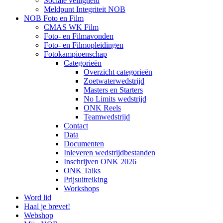
Sociale veiligheid
Meldpunt Integriteit NOB
NOB Foto en Film
CMAS WK Film
Foto- en Filmavonden
Foto- en Filmopleidingen
Fotokampioenschap
Categorieën
Overzicht categorieën
Zoetwaterwedstrijd
Masters en Starters
No Limits wedstrijd
ONK Reels
Teamwedstrijd
Contact
Data
Documenten
Inleveren wedstrijdbestanden
Inschrijven ONK 2026
ONK Talks
Prijsuitreiking
Workshops
Word lid
Haal je brevet!
Webshop