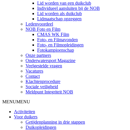
Lid worden van een duikclub
Individueel aansluiten bij de NOB
Lid worden als duikclub
Lidmaatschap opzeggen
Ledenvoordeel
NOB Foto en Film
CMAS WK Film
Foto- en Filmavonden
Foto- en Filmopleidingen
Fotokampioenschap
Onze partners
Onderwatersport Magazine
Veelgestelde vragen
Vacatures
Contact
Klachtenprocedure
Sociale veiligheid
Meldpunt Integriteit NOB
MENU
MENU
Activiteiten
Voor duikers
Getijdenplanning in drie stappen
Duikopleidingen