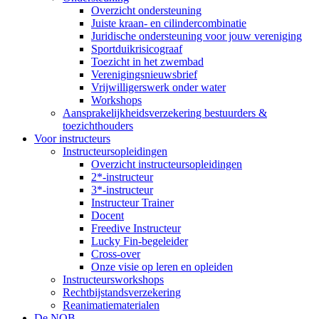
Overzicht ondersteuning
Juiste kraan- en cilindercombinatie
Juridische ondersteuning voor jouw vereniging
Sportduikrisicograaf
Toezicht in het zwembad
Verenigingsnieuwsbrief
Vrijwilligerswerk onder water
Workshops
Aansprakelijkheidsverzekering bestuurders &
toezichthouders
Voor instructeurs
Instructeursopleidingen
Overzicht instructeursopleidingen
2*-instructeur
3*-instructeur
Instructeur Trainer
Docent
Freedive Instructeur
Lucky Fin-begeleider
Cross-over
Onze visie op leren en opleiden
Instructeursworkshops
Rechtbijstandsverzekering
Reanimatiematerialen
De NOB