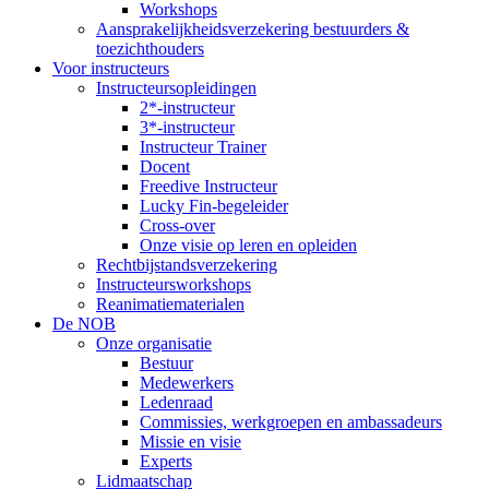
Workshops
Aansprakelijkheidsverzekering bestuurders &
toezichthouders
Voor instructeurs
Instructeursopleidingen
2*-instructeur
3*-instructeur
Instructeur Trainer
Docent
Freedive Instructeur
Lucky Fin-begeleider
Cross-over
Onze visie op leren en opleiden
Rechtbijstandsverzekering
Instructeursworkshops
Reanimatiematerialen
De NOB
Onze organisatie
Bestuur
Medewerkers
Ledenraad
Commissies, werkgroepen en ambassadeurs
Missie en visie
Experts
Lidmaatschap