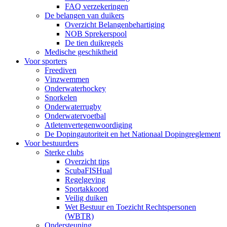
FAQ verzekeringen
De belangen van duikers
Overzicht Belangenbehartiging
NOB Sprekerspool
De tien duikregels
Medische geschiktheid
Voor sporters
Freediven
Vinzwemmen
Onderwaterhockey
Snorkelen
Onderwaterrugby
Onderwatervoetbal
Atletenvertegenwoordiging
De Dopingautoriteit en het Nationaal Dopingreglement
Voor bestuurders
Sterke clubs
Overzicht tips
ScubaFISHual
Regelgeving
Sportakkoord
Veilig duiken
Wet Bestuur en Toezicht Rechtspersonen
(WBTR)
Ondersteuning