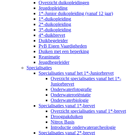
Overzicht duikopleidingen
Jeugdopleiding
1*-Junior duikopleiding (vanaf 12 jaar)
1*-duikopleiding
2*-duikopleiding
3*-duikopleiding
4*-duikbrevet
Duikbegeleider
PvB Eigen Vaardigheden
Duiken met een beperking
Reanimatie
Jeugdbegeleider
Specialisaties
Specialisaties vanaf het 1*-Juniorbrevet
Overzicht specialisaties vanaf het 1*-
Juniorbrevet
Onderwaterfotografie
Onderwateroriëntatie
Onderwaterbiologie
Specialisaties vanaf 1*-brevet
Overzicht specialisaties vanaf 1*-brevet
Droogpakduiken
Nitrox Basis
Introductie onderwaterarcheologie
Specialisaties vanaf 2*-brevet