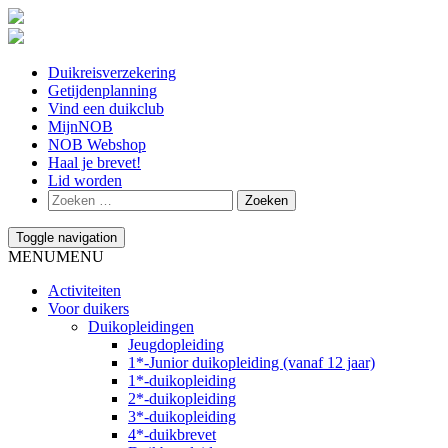
Duikreisverzekering
Getijdenplanning
Vind een duikclub
MijnNOB
NOB Webshop
Haal je brevet!
Lid worden
Toggle navigation
MENU
MENU
Activiteiten
Voor duikers
Duikopleidingen
Jeugdopleiding
1*-Junior duikopleiding (vanaf 12 jaar)
1*-duikopleiding
2*-duikopleiding
3*-duikopleiding
4*-duikbrevet