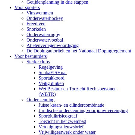
Getijdenplanning in drie stappen
Voor sporters
Vinzwemmen
Onderwaterhockey
Freediven
Snorkelen
Onderwaterrugby
Onderwatervoetbal
Atletenvertegenwoordiging
De Dopingautoriteit en het Nationaal Dopingreglement
Voor bestuurders
Sterke clubs
Regelgeving
ScubaFISHual
Sportakkoord
Veilig duiken
Wet Bestuur en Toezicht Rechtspersonen
(WBTR)
Ondersteuning
Juiste kraan- en cilindercombinatie
Juridische ondersteuning voor jouw vereniging
Sportduikrisicograaf
Toezicht in het zwembad
Verenigingsnieuwsbrief
Vrijwilligerswerk onder water