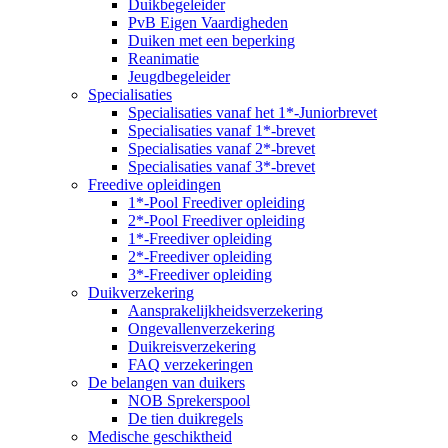
Duikbegeleider
PvB Eigen Vaardigheden
Duiken met een beperking
Reanimatie
Jeugdbegeleider
Specialisaties
Specialisaties vanaf het 1*-Juniorbrevet
Specialisaties vanaf 1*-brevet
Specialisaties vanaf 2*-brevet
Specialisaties vanaf 3*-brevet
Freedive opleidingen
1*-Pool Freediver opleiding
2*-Pool Freediver opleiding
1*-Freediver opleiding
2*-Freediver opleiding
3*-Freediver opleiding
Duikverzekering
Aansprakelijkheidsverzekering
Ongevallenverzekering
Duikreisverzekering
FAQ verzekeringen
De belangen van duikers
NOB Sprekerspool
De tien duikregels
Medische geschiktheid