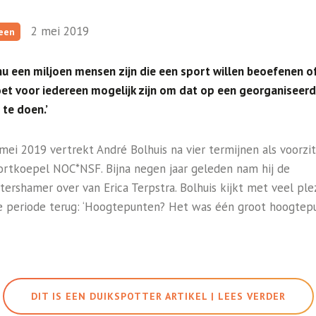
2 mei 2019
een
 nu een miljoen mensen zijn die een sport willen beoefenen of
et voor iedereen mogelijk zijn om dat op een georganiseer
 te doen.’
mei 2019 vertrekt André Bolhuis na vier termijnen als voorzit
ortkoepel NOC*NSF. Bijna negen jaar geleden nam hij de
ttershamer over van Erica Terpstra. Bolhuis kijkt met veel ple
e periode terug: ‘Hoogtepunten? Het was één groot hoogtep
DIT IS EEN DUIKSPOTTER ARTIKEL | LEES VERDER