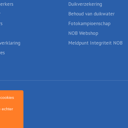
erkers
Duikverzekering
r
Behoud van duikwater
rs
Fotokampioenschap
NOB Webshop
verklaring
Meldpunt Integriteit NOB
res
cookies
 echter