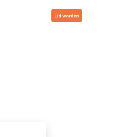
p
Haal je brevet!
Lid worden
ESTUURDERS
VOOR INSTRUCTEURS
DE NOB
 voor