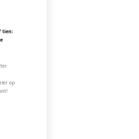
 tien:
de
ter
zier op
unt!