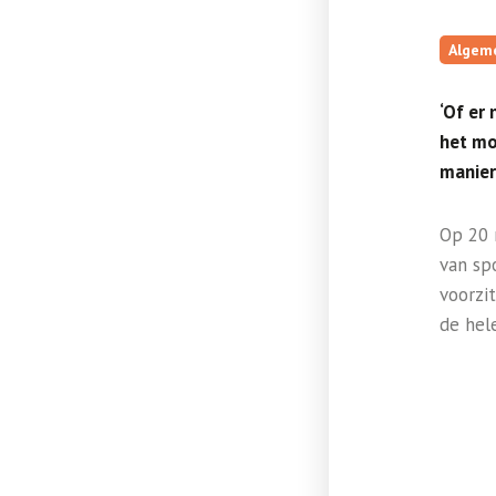
Algem
‘Of er
het mo
manier
Op 20 
van sp
voorzi
de hel