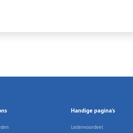
ons
Handige pagina’s
rden
Ledenvoordeel