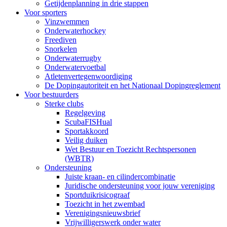
Getijdenplanning in drie stappen
Voor sporters
Vinzwemmen
Onderwaterhockey
Freediven
Snorkelen
Onderwaterrugby
Onderwatervoetbal
Atletenvertegenwoordiging
De Dopingautoriteit en het Nationaal Dopingreglement
Voor bestuurders
Sterke clubs
Regelgeving
ScubaFISHual
Sportakkoord
Veilig duiken
Wet Bestuur en Toezicht Rechtspersonen
(WBTR)
Ondersteuning
Juiste kraan- en cilindercombinatie
Juridische ondersteuning voor jouw vereniging
Sportduikrisicograaf
Toezicht in het zwembad
Verenigingsnieuwsbrief
Vrijwilligerswerk onder water