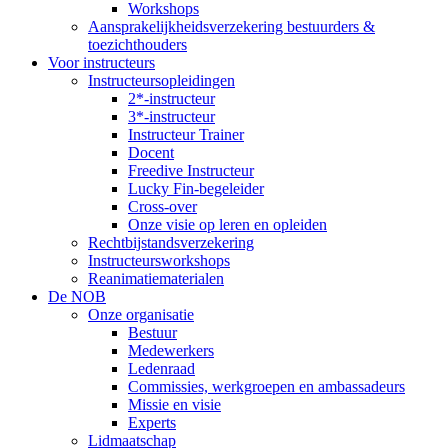
Workshops
Aansprakelijkheidsverzekering bestuurders &
toezichthouders
Voor instructeurs
Instructeursopleidingen
2*-instructeur
3*-instructeur
Instructeur Trainer
Docent
Freedive Instructeur
Lucky Fin-begeleider
Cross-over
Onze visie op leren en opleiden
Rechtbijstandsverzekering
Instructeursworkshops
Reanimatiematerialen
De NOB
Onze organisatie
Bestuur
Medewerkers
Ledenraad
Commissies, werkgroepen en ambassadeurs
Missie en visie
Experts
Lidmaatschap