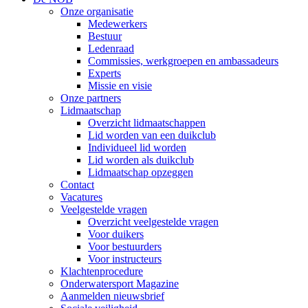
Onze organisatie
Medewerkers
Bestuur
Ledenraad
Commissies, werkgroepen en ambassadeurs
Experts
Missie en visie
Onze partners
Lidmaatschap
Overzicht lidmaatschappen
Lid worden van een duikclub
Individueel lid worden
Lid worden als duikclub
Lidmaatschap opzeggen
Contact
Vacatures
Veelgestelde vragen
Overzicht veelgestelde vragen
Voor duikers
Voor bestuurders
Voor instructeurs
Klachtenprocedure
Onderwatersport Magazine
Aanmelden nieuwsbrief