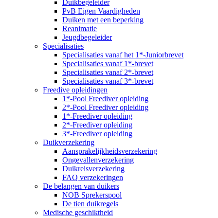
Duikbegeleider
PvB Eigen Vaardigheden
Duiken met een beperking
Reanimatie
Jeugdbegeleider
Specialisaties
Specialisaties vanaf het 1*-Juniorbrevet
Specialisaties vanaf 1*-brevet
Specialisaties vanaf 2*-brevet
Specialisaties vanaf 3*-brevet
Freedive opleidingen
1*-Pool Freediver opleiding
2*-Pool Freediver opleiding
1*-Freediver opleiding
2*-Freediver opleiding
3*-Freediver opleiding
Duikverzekering
Aansprakelijkheidsverzekering
Ongevallenverzekering
Duikreisverzekering
FAQ verzekeringen
De belangen van duikers
NOB Sprekerspool
De tien duikregels
Medische geschiktheid