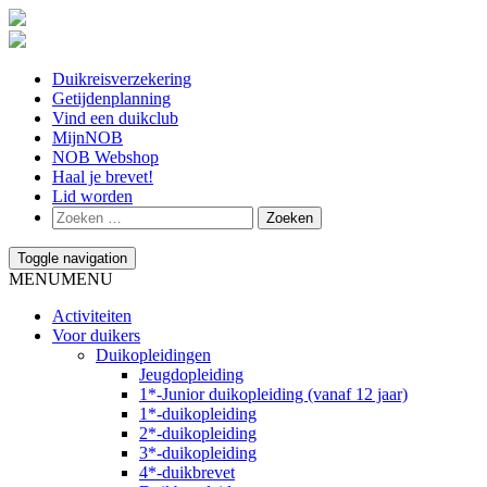
Duikreisverzekering
Getijdenplanning
Vind een duikclub
MijnNOB
NOB Webshop
Haal je brevet!
Lid worden
Toggle navigation
MENU
MENU
Activiteiten
Voor duikers
Duikopleidingen
Jeugdopleiding
1*-Junior duikopleiding (vanaf 12 jaar)
1*-duikopleiding
2*-duikopleiding
3*-duikopleiding
4*-duikbrevet