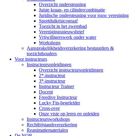
Overzicht ondersteuning
Juiste kraan- en cilindercombinatie
Juridische ondersteuning voor jouw vereniging
Sportduikrisicograaf
Toezicht in het zwembad
Verenigingsnieuwsbrief
Vrijwilligerswerk onder water
Workshops
Aansprakelijkheidsverzekering bestuurders &
toezichthouders
Voor instructeurs
Instructeursopleidingen
Overzicht instructeursopleidingen
2*-instructeur
3*-instructeur
Instructeur Trainer
Docent
Freedive Instructeur
Lucky Fin-begeleider
Cross-over
Onze visie op leren en opleiden
Instructeursworkshops
Rechtbijstandsverzekering
Reanimatiematerialen
De NOB