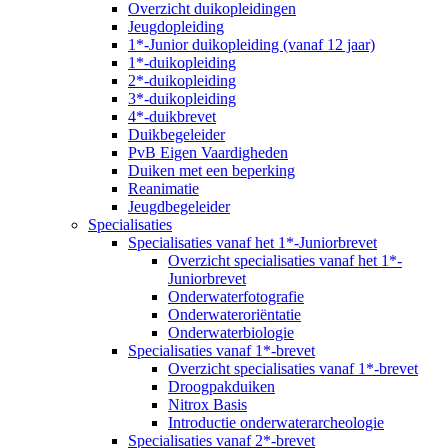
Overzicht duikopleidingen
Jeugdopleiding
1*-Junior duikopleiding (vanaf 12 jaar)
1*-duikopleiding
2*-duikopleiding
3*-duikopleiding
4*-duikbrevet
Duikbegeleider
PvB Eigen Vaardigheden
Duiken met een beperking
Reanimatie
Jeugdbegeleider
Specialisaties
Specialisaties vanaf het 1*-Juniorbrevet
Overzicht specialisaties vanaf het 1*-
Juniorbrevet
Onderwaterfotografie
Onderwateroriëntatie
Onderwaterbiologie
Specialisaties vanaf 1*-brevet
Overzicht specialisaties vanaf 1*-brevet
Droogpakduiken
Nitrox Basis
Introductie onderwaterarcheologie
Specialisaties vanaf 2*-brevet