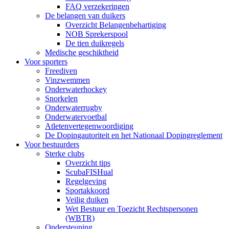
FAQ verzekeringen
De belangen van duikers
Overzicht Belangenbehartiging
NOB Sprekerspool
De tien duikregels
Medische geschiktheid
Voor sporters
Freediven
Vinzwemmen
Onderwaterhockey
Snorkelen
Onderwaterrugby
Onderwatervoetbal
Atletenvertegenwoordiging
De Dopingautoriteit en het Nationaal Dopingreglement
Voor bestuurders
Sterke clubs
Overzicht tips
ScubaFISHual
Regelgeving
Sportakkoord
Veilig duiken
Wet Bestuur en Toezicht Rechtspersonen
(WBTR)
Ondersteuning