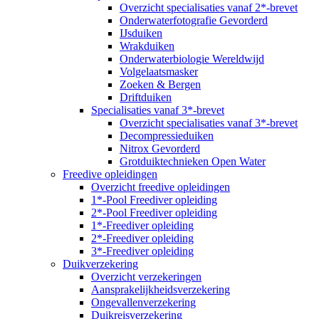
Overzicht specialisaties vanaf 2*-brevet
Onderwaterfotografie Gevorderd
IJsduiken
Wrakduiken
Onderwaterbiologie Wereldwijd
Volgelaatsmasker
Zoeken & Bergen
Driftduiken
Specialisaties vanaf 3*-brevet
Overzicht specialisaties vanaf 3*-brevet
Decompressieduiken
Nitrox Gevorderd
Grotduiktechnieken Open Water
Freedive opleidingen
Overzicht freedive opleidingen
1*-Pool Freediver opleiding
2*-Pool Freediver opleiding
1*-Freediver opleiding
2*-Freediver opleiding
3*-Freediver opleiding
Duikverzekering
Overzicht verzekeringen
Aansprakelijkheidsverzekering
Ongevallenverzekering
Duikreisverzekering