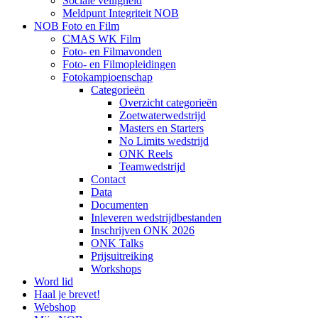
Sociale veiligheid
Meldpunt Integriteit NOB
NOB Foto en Film
CMAS WK Film
Foto- en Filmavonden
Foto- en Filmopleidingen
Fotokampioenschap
Categorieën
Overzicht categorieën
Zoetwaterwedstrijd
Masters en Starters
No Limits wedstrijd
ONK Reels
Teamwedstrijd
Contact
Data
Documenten
Inleveren wedstrijdbestanden
Inschrijven ONK 2026
ONK Talks
Prijsuitreiking
Workshops
Word lid
Haal je brevet!
Webshop