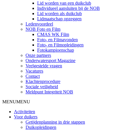
Lid worden van een duikclub
Individueel aansluiten bij de NOB
Lid worden als duikclub
Lidmaatschap opzeggen
Ledenvoordeel
NOB Foto en Film
CMAS WK Film
Foto- en Filmavonden
Foto- en Filmopleidingen
Fotokampioenschap
Onze partners
Onderwatersport Magazine
Veelgestelde vragen
Vacatures
Contact
Klachtenprocedure
Sociale veiligheid
Meldpunt Integriteit NOB
MENU
MENU
Activiteiten
Voor duikers
Getijdenplanning in drie stappen
Duikopleidingen