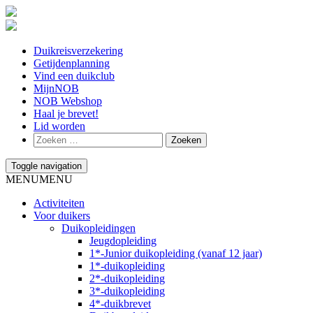
Duikreisverzekering
Getijdenplanning
Vind een duikclub
MijnNOB
NOB Webshop
Haal je brevet!
Lid worden
Toggle navigation
MENU
MENU
Activiteiten
Voor duikers
Duikopleidingen
Jeugdopleiding
1*-Junior duikopleiding (vanaf 12 jaar)
1*-duikopleiding
2*-duikopleiding
3*-duikopleiding
4*-duikbrevet