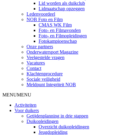
Lid worden als duikclub
Lidmaatschap opzeggen
Ledenvoordeel
NOB Foto en Film
CMAS WK Film
Foto- en Filmavonden
Foto- en Filmopleidingen
Fotokampioenschap
Onze partners
Onderwatersport Magazine
Veelgestelde vragen
Vacatures
Contact
Klachtenprocedure
Sociale veiligheid
Meldpunt Integriteit NOB
MENU
MENU
Activiteiten
Voor duikers
Getijdenplanning in drie stappen
Duikopleidingen
Overzicht duikopleidingen
Jeugdopleiding