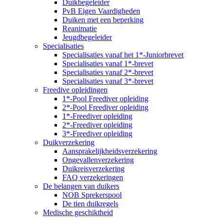
Duikbegeleider
PvB Eigen Vaardigheden
Duiken met een beperking
Reanimatie
Jeugdbegeleider
Specialisaties
Specialisaties vanaf het 1*-Juniorbrevet
Specialisaties vanaf 1*-brevet
Specialisaties vanaf 2*-brevet
Specialisaties vanaf 3*-brevet
Freedive opleidingen
1*-Pool Freediver opleiding
2*-Pool Freediver opleiding
1*-Freediver opleiding
2*-Freediver opleiding
3*-Freediver opleiding
Duikverzekering
Aansprakelijkheidsverzekering
Ongevallenverzekering
Duikreisverzekering
FAQ verzekeringen
De belangen van duikers
NOB Sprekerspool
De tien duikregels
Medische geschiktheid