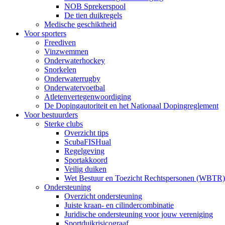
NOB Sprekerspool
De tien duikregels
Medische geschiktheid
Voor sporters
Freediven
Vinzwemmen
Onderwaterhockey
Snorkelen
Onderwaterrugby
Onderwatervoetbal
Atletenvertegenwoordiging
De Dopingautoriteit en het Nationaal Dopingreglement
Voor bestuurders
Sterke clubs
Overzicht tips
ScubaFISHual
Regelgeving
Sportakkoord
Veilig duiken
Wet Bestuur en Toezicht Rechtspersonen (WBTR)
Ondersteuning
Overzicht ondersteuning
Juiste kraan- en cilindercombinatie
Juridische ondersteuning voor jouw vereniging
Sportduikrisicograaf