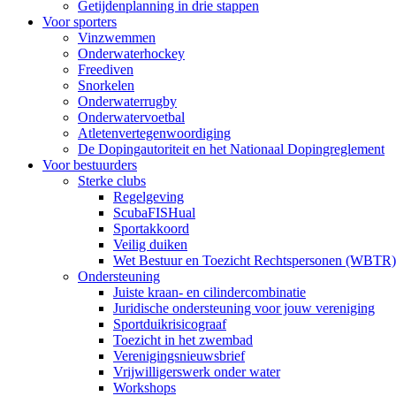
Getijdenplanning in drie stappen
Voor sporters
Vinzwemmen
Onderwaterhockey
Freediven
Snorkelen
Onderwaterrugby
Onderwatervoetbal
Atletenvertegenwoordiging
De Dopingautoriteit en het Nationaal Dopingreglement
Voor bestuurders
Sterke clubs
Regelgeving
ScubaFISHual
Sportakkoord
Veilig duiken
Wet Bestuur en Toezicht Rechtspersonen (WBTR)
Ondersteuning
Juiste kraan- en cilindercombinatie
Juridische ondersteuning voor jouw vereniging
Sportduikrisicograaf
Toezicht in het zwembad
Verenigingsnieuwsbrief
Vrijwilligerswerk onder water
Workshops