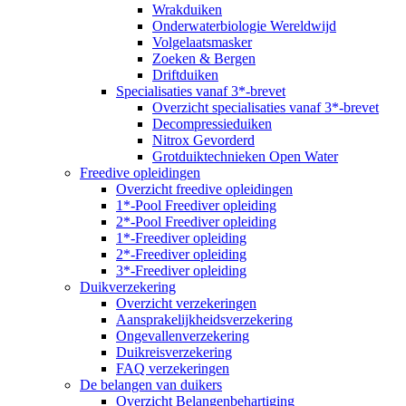
Wrakduiken
Onderwaterbiologie Wereldwijd
Volgelaatsmasker
Zoeken & Bergen
Driftduiken
Specialisaties vanaf 3*-brevet
Overzicht specialisaties vanaf 3*-brevet
Decompressieduiken
Nitrox Gevorderd
Grotduiktechnieken Open Water
Freedive opleidingen
Overzicht freedive opleidingen
1*-Pool Freediver opleiding
2*-Pool Freediver opleiding
1*-Freediver opleiding
2*-Freediver opleiding
3*-Freediver opleiding
Duikverzekering
Overzicht verzekeringen
Aansprakelijkheidsverzekering
Ongevallenverzekering
Duikreisverzekering
FAQ verzekeringen
De belangen van duikers
Overzicht Belangenbehartiging