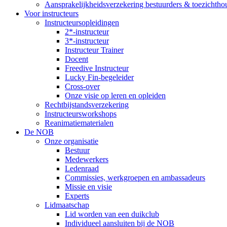
Aansprakelijkheidsverzekering bestuurders & toezichtho
Voor instructeurs
Instructeursopleidingen
2*-instructeur
3*-instructeur
Instructeur Trainer
Docent
Freedive Instructeur
Lucky Fin-begeleider
Cross-over
Onze visie op leren en opleiden
Rechtbijstandsverzekering
Instructeursworkshops
Reanimatiematerialen
De NOB
Onze organisatie
Bestuur
Medewerkers
Ledenraad
Commissies, werkgroepen en ambassadeurs
Missie en visie
Experts
Lidmaatschap
Lid worden van een duikclub
Individueel aansluiten bij de NOB