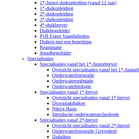
1*-Junior duikopleiding (vanaf 12 jaar)
1*-duikopleiding
2*-duikopleiding
3*-duikopleiding
4*-duikbrevet
Duikbegeleider
PvB Eigen Vaardigheden
Duiken met een beperking
Reanimatie
Jeugdbegeleider
Specialisaties
Specialisaties vanaf het 1*-Juniorbrevet
Overzicht specialisaties vanaf het 1*-Junior
Onderwaterfotografie
Onderwateroriëntatie
Onderwaterbiologie
Specialisaties vanaf 1*-brevet
Overzicht specialisaties vanaf 1*-brevet
Droogpakduiken
Nitrox Basis
Introductie onderwaterarcheologie
Specialisaties vanaf 2*-brevet
Overzicht specialisaties vanaf 2*-brevet
Onderwaterfotografie Gevorderd
IJsduiken