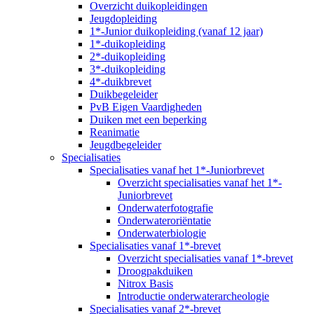
Overzicht duikopleidingen
Jeugdopleiding
1*-Junior duikopleiding (vanaf 12 jaar)
1*-duikopleiding
2*-duikopleiding
3*-duikopleiding
4*-duikbrevet
Duikbegeleider
PvB Eigen Vaardigheden
Duiken met een beperking
Reanimatie
Jeugdbegeleider
Specialisaties
Specialisaties vanaf het 1*-Juniorbrevet
Overzicht specialisaties vanaf het 1*-
Juniorbrevet
Onderwaterfotografie
Onderwateroriëntatie
Onderwaterbiologie
Specialisaties vanaf 1*-brevet
Overzicht specialisaties vanaf 1*-brevet
Droogpakduiken
Nitrox Basis
Introductie onderwaterarcheologie
Specialisaties vanaf 2*-brevet