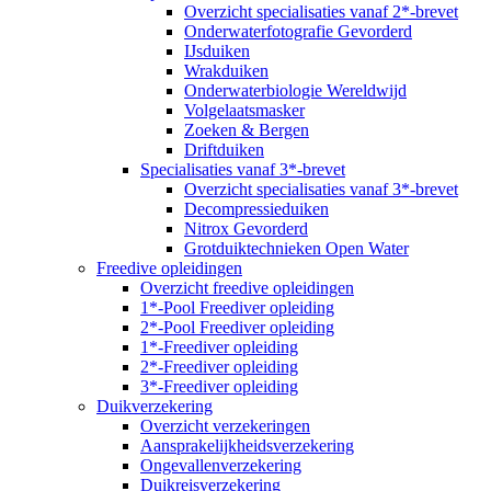
Overzicht specialisaties vanaf 2*-brevet
Onderwaterfotografie Gevorderd
IJsduiken
Wrakduiken
Onderwaterbiologie Wereldwijd
Volgelaatsmasker
Zoeken & Bergen
Driftduiken
Specialisaties vanaf 3*-brevet
Overzicht specialisaties vanaf 3*-brevet
Decompressieduiken
Nitrox Gevorderd
Grotduiktechnieken Open Water
Freedive opleidingen
Overzicht freedive opleidingen
1*-Pool Freediver opleiding
2*-Pool Freediver opleiding
1*-Freediver opleiding
2*-Freediver opleiding
3*-Freediver opleiding
Duikverzekering
Overzicht verzekeringen
Aansprakelijkheidsverzekering
Ongevallenverzekering
Duikreisverzekering