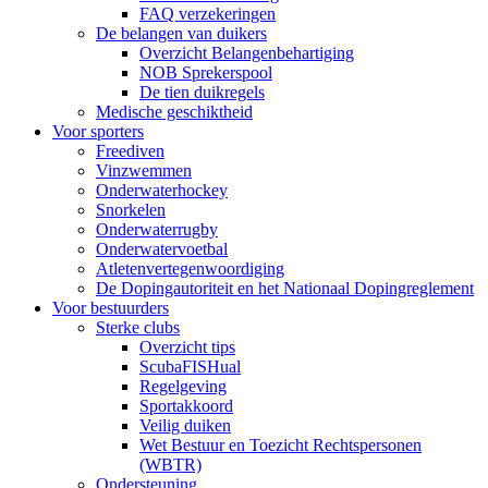
FAQ verzekeringen
De belangen van duikers
Overzicht Belangenbehartiging
NOB Sprekerspool
De tien duikregels
Medische geschiktheid
Voor sporters
Freediven
Vinzwemmen
Onderwaterhockey
Snorkelen
Onderwaterrugby
Onderwatervoetbal
Atletenvertegenwoordiging
De Dopingautoriteit en het Nationaal Dopingreglement
Voor bestuurders
Sterke clubs
Overzicht tips
ScubaFISHual
Regelgeving
Sportakkoord
Veilig duiken
Wet Bestuur en Toezicht Rechtspersonen
(WBTR)
Ondersteuning