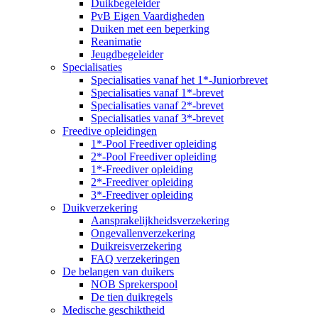
Duikbegeleider
PvB Eigen Vaardigheden
Duiken met een beperking
Reanimatie
Jeugdbegeleider
Specialisaties
Specialisaties vanaf het 1*-Juniorbrevet
Specialisaties vanaf 1*-brevet
Specialisaties vanaf 2*-brevet
Specialisaties vanaf 3*-brevet
Freedive opleidingen
1*-Pool Freediver opleiding
2*-Pool Freediver opleiding
1*-Freediver opleiding
2*-Freediver opleiding
3*-Freediver opleiding
Duikverzekering
Aansprakelijkheidsverzekering
Ongevallenverzekering
Duikreisverzekering
FAQ verzekeringen
De belangen van duikers
NOB Sprekerspool
De tien duikregels
Medische geschiktheid