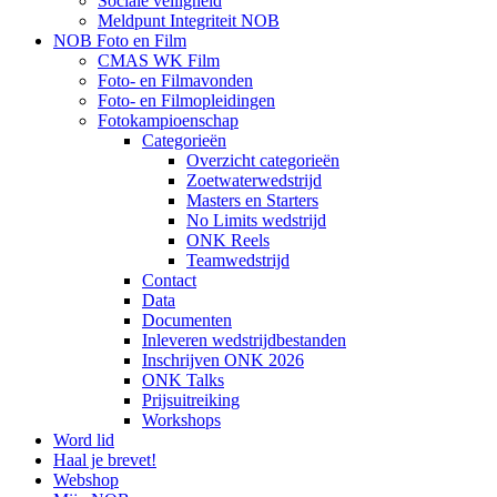
Sociale veiligheid
Meldpunt Integriteit NOB
NOB Foto en Film
CMAS WK Film
Foto- en Filmavonden
Foto- en Filmopleidingen
Fotokampioenschap
Categorieën
Overzicht categorieën
Zoetwaterwedstrijd
Masters en Starters
No Limits wedstrijd
ONK Reels
Teamwedstrijd
Contact
Data
Documenten
Inleveren wedstrijdbestanden
Inschrijven ONK 2026
ONK Talks
Prijsuitreiking
Workshops
Word lid
Haal je brevet!
Webshop