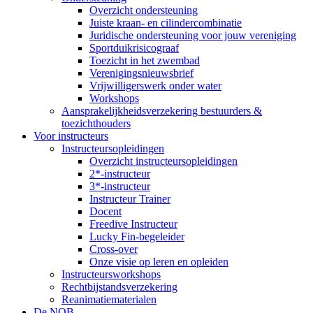
Overzicht ondersteuning
Juiste kraan- en cilindercombinatie
Juridische ondersteuning voor jouw vereniging
Sportduikrisicograaf
Toezicht in het zwembad
Verenigingsnieuwsbrief
Vrijwilligerswerk onder water
Workshops
Aansprakelijkheidsverzekering bestuurders &
toezichthouders
Voor instructeurs
Instructeursopleidingen
Overzicht instructeursopleidingen
2*-instructeur
3*-instructeur
Instructeur Trainer
Docent
Freedive Instructeur
Lucky Fin-begeleider
Cross-over
Onze visie op leren en opleiden
Instructeursworkshops
Rechtbijstandsverzekering
Reanimatiematerialen
De NOB