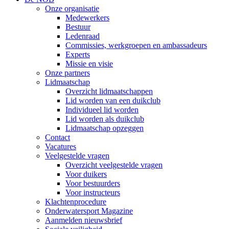
Onze organisatie
Medewerkers
Bestuur
Ledenraad
Commissies, werkgroepen en ambassadeurs
Experts
Missie en visie
Onze partners
Lidmaatschap
Overzicht lidmaatschappen
Lid worden van een duikclub
Individueel lid worden
Lid worden als duikclub
Lidmaatschap opzeggen
Contact
Vacatures
Veelgestelde vragen
Overzicht veelgestelde vragen
Voor duikers
Voor bestuurders
Voor instructeurs
Klachtenprocedure
Onderwatersport Magazine
Aanmelden nieuwsbrief