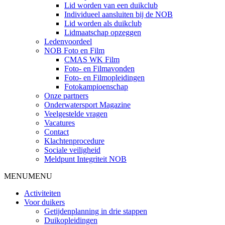
Lid worden van een duikclub
Individueel aansluiten bij de NOB
Lid worden als duikclub
Lidmaatschap opzeggen
Ledenvoordeel
NOB Foto en Film
CMAS WK Film
Foto- en Filmavonden
Foto- en Filmopleidingen
Fotokampioenschap
Onze partners
Onderwatersport Magazine
Veelgestelde vragen
Vacatures
Contact
Klachtenprocedure
Sociale veiligheid
Meldpunt Integriteit NOB
MENU
MENU
Activiteiten
Voor duikers
Getijdenplanning in drie stappen
Duikopleidingen