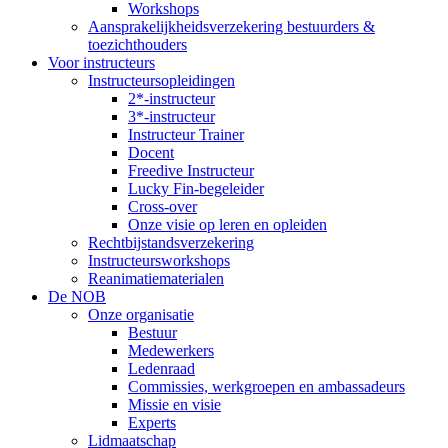
Workshops
Aansprakelijkheidsverzekering bestuurders &
toezichthouders
Voor instructeurs
Instructeursopleidingen
2*-instructeur
3*-instructeur
Instructeur Trainer
Docent
Freedive Instructeur
Lucky Fin-begeleider
Cross-over
Onze visie op leren en opleiden
Rechtbijstandsverzekering
Instructeursworkshops
Reanimatiematerialen
De NOB
Onze organisatie
Bestuur
Medewerkers
Ledenraad
Commissies, werkgroepen en ambassadeurs
Missie en visie
Experts
Lidmaatschap