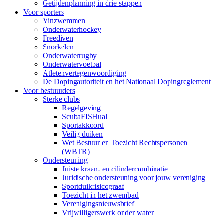
Getijdenplanning in drie stappen
Voor sporters
Vinzwemmen
Onderwaterhockey
Freediven
Snorkelen
Onderwaterrugby
Onderwatervoetbal
Atletenvertegenwoordiging
De Dopingautoriteit en het Nationaal Dopingreglement
Voor bestuurders
Sterke clubs
Regelgeving
ScubaFISHual
Sportakkoord
Veilig duiken
Wet Bestuur en Toezicht Rechtspersonen
(WBTR)
Ondersteuning
Juiste kraan- en cilindercombinatie
Juridische ondersteuning voor jouw vereniging
Sportduikrisicograaf
Toezicht in het zwembad
Verenigingsnieuwsbrief
Vrijwilligerswerk onder water