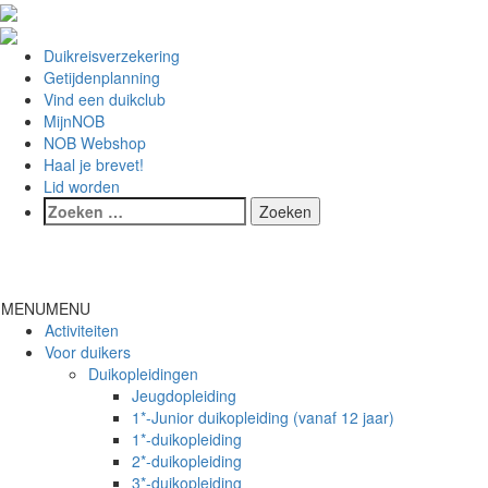
Duikreisverzekering
Getijdenplanning
Vind een duikclub
MijnNOB
NOB Webshop
Haal je brevet!
Lid worden
Toggl
naviga
MENU
MENU
Activiteiten
Voor duikers
Duikopleidingen
Jeugdopleiding
1*-Junior duikopleiding (vanaf 12 jaar)
1*-duikopleiding
2*-duikopleiding
3*-duikopleiding