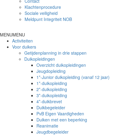
Contact
Klachtenprocedure
Sociale veiligheid
Meldpunt Integriteit NOB
MENU
MENU
Activiteiten
Voor duikers
Getijdenplanning in drie stappen
Duikopleidingen
Overzicht duikopleidingen
Jeugdopleiding
1*-Junior duikopleiding (vanaf 12 jaar)
1*-duikopleiding
2*-duikopleiding
3*-duikopleiding
4*-duikbrevet
Duikbegeleider
PvB Eigen Vaardigheden
Duiken met een beperking
Reanimatie
Jeugdbegeleider