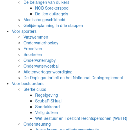
De belangen van duikers
NOB Sprekerspool
De tien duikregels
Medische geschiktheid
Getijdenplanning in drie stappen
Voor sporters
Vinzwemmen
Onderwaterhockey
Freediven
Snorkelen
Onderwaterrugby
Onderwatervoetbal
Atletenvertegenwoordiging
De Dopingautoriteit en het Nationaal Dopingreglement
Voor bestuurders
Sterke clubs
Regelgeving
ScubaFISHual
Sportakkoord
Veilig duiken
Wet Bestuur en Toezicht Rechtspersonen (WBTR)
Ondersteuning
Juiste kraan- en cilindercombinatie