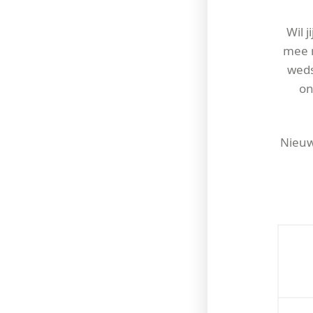
Wil 
mee m
weds
on
Nieuw