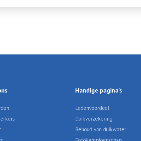
ons
Handige pagina’s
rden
Ledenvoordeel
erkers
Duikverzekering
r
Behoud van duikwater
rs
Fotokampioenschap