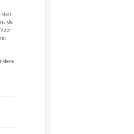
e dan
ens de
 Voor
het
andere