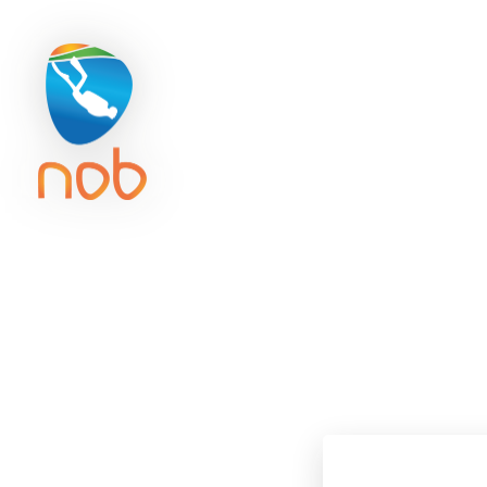
Duikreisverzekering
Getijd
ACTIVITE
ONK