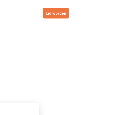
p
Haal je brevet!
Lid worden
ESTUURDERS
VOOR INSTRUCTEURS
DE NOB
de 4