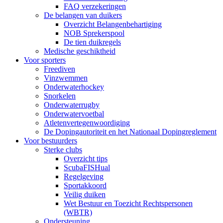
FAQ verzekeringen
De belangen van duikers
Overzicht Belangenbehartiging
NOB Sprekerspool
De tien duikregels
Medische geschiktheid
Voor sporters
Freediven
Vinzwemmen
Onderwaterhockey
Snorkelen
Onderwaterrugby
Onderwatervoetbal
Atletenvertegenwoordiging
De Dopingautoriteit en het Nationaal Dopingreglement
Voor bestuurders
Sterke clubs
Overzicht tips
ScubaFISHual
Regelgeving
Sportakkoord
Veilig duiken
Wet Bestuur en Toezicht Rechtspersonen
(WBTR)
Ondersteuning