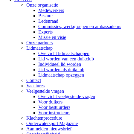
Onze organisatie
Medewerkers
Bestuur
Ledenraad
Commissies, werkgroepen en ambassadeurs
Experts
Missie en visie
Onze partners
Lidmaatschap
Overzicht lidmaatschappen
Lid worden van een duikclub
Individueel lid worden
Lid worden als duikclub
Lidmaatschap opzeggen
Contact
Vacatures
Veelgestelde vragen
Overzicht veelgestelde vragen
Voor duikers
Voor bestuurders
Voor instructeurs
Klachtenprocedure
Onderwatersport Magazine
Aanmelden nieuwsbrief