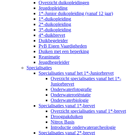
Overzicht duikopleidingen
Jeugdopleiding
1*-Junior duikopleiding (vanaf 12 jaar)
1*-duikopleiding
2*-duikopleiding
3*-duikopleiding
4*-duikbrevet
Duikbegeleider
PvB Eigen Vaardigheden
Duiken met een beperking
Reanimatie
Jeugdbegeleider
Specialisaties
Specialisaties vanaf het 1*-Juniorbrevet
Overzicht specialisaties vanaf het 1*-
Juniorbrevet
Onderwaterfotografie
Onderwateroriëntatie
Onderwaterbiologie
Specialisaties vanaf 1*-brevet
Overzicht specialisaties vanaf 1*-brevet
Droogpakduiken
Nitrox Basis
Introductie onderwaterarcheologie
Specialisaties vanaf 2*-brevet