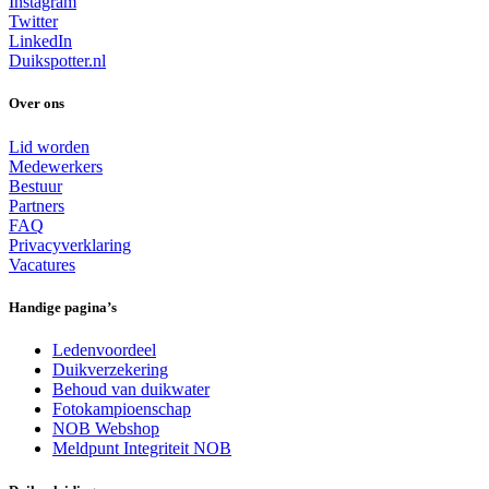
Instagram
Twitter
LinkedIn
Duikspotter.nl
Over ons
Lid worden
Medewerkers
Bestuur
Partners
FAQ
Privacyverklaring
Vacatures
Handige pagina’s
Ledenvoordeel
Duikverzekering
Behoud van duikwater
Fotokampioenschap
NOB Webshop
Meldpunt Integriteit NOB