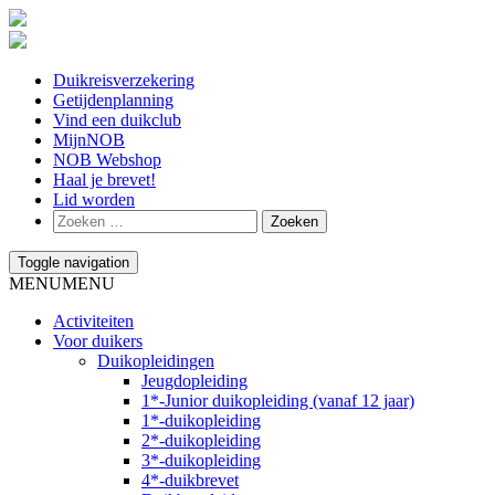
Duikreisverzekering
Getijdenplanning
Vind een duikclub
MijnNOB
NOB Webshop
Haal je brevet!
Lid worden
Toggle navigation
MENU
MENU
Activiteiten
Voor duikers
Duikopleidingen
Jeugdopleiding
1*-Junior duikopleiding (vanaf 12 jaar)
1*-duikopleiding
2*-duikopleiding
3*-duikopleiding
4*-duikbrevet