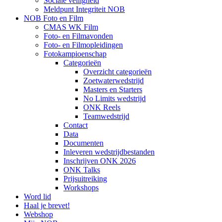
Sociale veiligheid
Meldpunt Integriteit NOB
NOB Foto en Film
CMAS WK Film
Foto- en Filmavonden
Foto- en Filmopleidingen
Fotokampioenschap
Categorieën
Overzicht categorieën
Zoetwaterwedstrijd
Masters en Starters
No Limits wedstrijd
ONK Reels
Teamwedstrijd
Contact
Data
Documenten
Inleveren wedstrijdbestanden
Inschrijven ONK 2026
ONK Talks
Prijsuitreiking
Workshops
Word lid
Haal je brevet!
Webshop