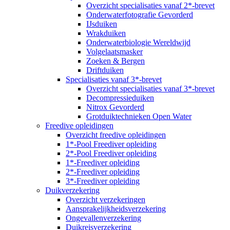
Overzicht specialisaties vanaf 2*-brevet
Onderwaterfotografie Gevorderd
IJsduiken
Wrakduiken
Onderwaterbiologie Wereldwijd
Volgelaatsmasker
Zoeken & Bergen
Driftduiken
Specialisaties vanaf 3*-brevet
Overzicht specialisaties vanaf 3*-brevet
Decompressieduiken
Nitrox Gevorderd
Grotduiktechnieken Open Water
Freedive opleidingen
Overzicht freedive opleidingen
1*-Pool Freediver opleiding
2*-Pool Freediver opleiding
1*-Freediver opleiding
2*-Freediver opleiding
3*-Freediver opleiding
Duikverzekering
Overzicht verzekeringen
Aansprakelijkheidsverzekering
Ongevallenverzekering
Duikreisverzekering