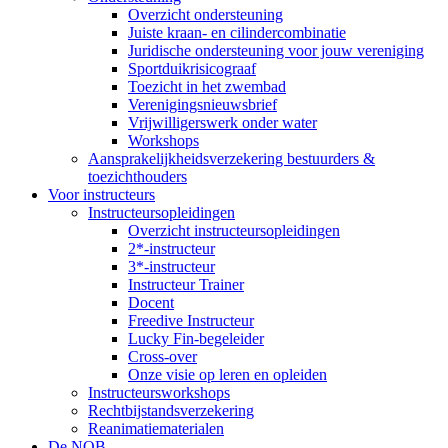
Overzicht ondersteuning
Juiste kraan- en cilindercombinatie
Juridische ondersteuning voor jouw vereniging
Sportduikrisicograaf
Toezicht in het zwembad
Verenigingsnieuwsbrief
Vrijwilligerswerk onder water
Workshops
Aansprakelijkheidsverzekering bestuurders &
toezichthouders
Voor instructeurs
Instructeursopleidingen
Overzicht instructeursopleidingen
2*-instructeur
3*-instructeur
Instructeur Trainer
Docent
Freedive Instructeur
Lucky Fin-begeleider
Cross-over
Onze visie op leren en opleiden
Instructeursworkshops
Rechtbijstandsverzekering
Reanimatiematerialen
De NOB