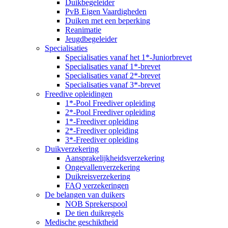
Duikbegeleider
PvB Eigen Vaardigheden
Duiken met een beperking
Reanimatie
Jeugdbegeleider
Specialisaties
Specialisaties vanaf het 1*-Juniorbrevet
Specialisaties vanaf 1*-brevet
Specialisaties vanaf 2*-brevet
Specialisaties vanaf 3*-brevet
Freedive opleidingen
1*-Pool Freediver opleiding
2*-Pool Freediver opleiding
1*-Freediver opleiding
2*-Freediver opleiding
3*-Freediver opleiding
Duikverzekering
Aansprakelijkheidsverzekering
Ongevallenverzekering
Duikreisverzekering
FAQ verzekeringen
De belangen van duikers
NOB Sprekerspool
De tien duikregels
Medische geschiktheid