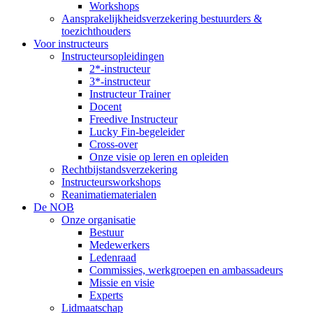
Workshops
Aansprakelijkheidsverzekering bestuurders &
toezichthouders
Voor instructeurs
Instructeursopleidingen
2*-instructeur
3*-instructeur
Instructeur Trainer
Docent
Freedive Instructeur
Lucky Fin-begeleider
Cross-over
Onze visie op leren en opleiden
Rechtbijstandsverzekering
Instructeursworkshops
Reanimatiematerialen
De NOB
Onze organisatie
Bestuur
Medewerkers
Ledenraad
Commissies, werkgroepen en ambassadeurs
Missie en visie
Experts
Lidmaatschap