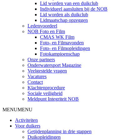
Lid worden van een duikclub
Individueel aansluiten bij de NOB
Lid worden als duikclub
Lidmaatschap opzeggen
Ledenvoordeel
NOB Foto en Film
CMAS WK Film
Foto- en Filmavonden
Foto- en Filmopleidingen
Fotokampioenschap
Onze partners
Onderwatersport Magazine
Veelgestelde vragen
Vacatures
Contact
Klachtenprocedure
Sociale veiligheid
Meldpunt Integriteit NOB
MENU
MENU
Activiteiten
Voor duikers
Getijdenplanning in drie stappen
Duikopleidingen