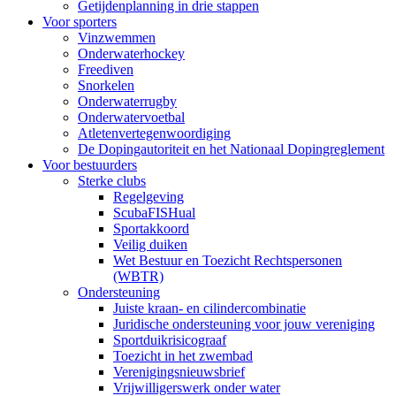
Getijdenplanning in drie stappen
Voor sporters
Vinzwemmen
Onderwaterhockey
Freediven
Snorkelen
Onderwaterrugby
Onderwatervoetbal
Atletenvertegenwoordiging
De Dopingautoriteit en het Nationaal Dopingreglement
Voor bestuurders
Sterke clubs
Regelgeving
ScubaFISHual
Sportakkoord
Veilig duiken
Wet Bestuur en Toezicht Rechtspersonen
(WBTR)
Ondersteuning
Juiste kraan- en cilindercombinatie
Juridische ondersteuning voor jouw vereniging
Sportduikrisicograaf
Toezicht in het zwembad
Verenigingsnieuwsbrief
Vrijwilligerswerk onder water