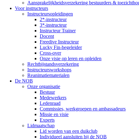
Aansprakelijkheidsverzekering bestuurders & toezichtho
Voor instructeurs
Instructeursopleidingen
2*-instructeur
3*-instructeur
Instructeur Trainer
Docent
Freedive Instructeur
Lucky Fin-begeleider
Cross-over
Onze visie op leren en opleiden
Rechtbijstandsverzekering
Instructeursworkshops
Reanimatiematerialen
De NOB
Onze organisatie
Bestuur
Medewerkers
Ledenraad
Commissies, werkgroepen en ambassadeurs
Missie en visie
Experts
Lidmaatschap
Lid worden van een duikclub
Individueel aansluiten bij de NOB