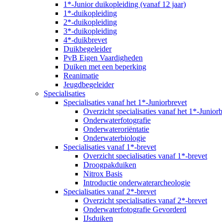
1*-Junior duikopleiding (vanaf 12 jaar)
1*-duikopleiding
2*-duikopleiding
3*-duikopleiding
4*-duikbrevet
Duikbegeleider
PvB Eigen Vaardigheden
Duiken met een beperking
Reanimatie
Jeugdbegeleider
Specialisaties
Specialisaties vanaf het 1*-Juniorbrevet
Overzicht specialisaties vanaf het 1*-Junior
Onderwaterfotografie
Onderwateroriëntatie
Onderwaterbiologie
Specialisaties vanaf 1*-brevet
Overzicht specialisaties vanaf 1*-brevet
Droogpakduiken
Nitrox Basis
Introductie onderwaterarcheologie
Specialisaties vanaf 2*-brevet
Overzicht specialisaties vanaf 2*-brevet
Onderwaterfotografie Gevorderd
IJsduiken