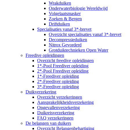
Wrakduiken
Onderwaterbiologie Wereldwijd
Volgelaatsmasker
Zoeken & Bergen
Driftduiken
Specialisaties vanaf 3*-brevet
Overzicht specialisaties vanaf 3*-brevet
Decompressieduiken
Nitrox Gevorderd
Grotduiktechnieken Open Water
Freedive opleidingen
Overzicht freedive opleidingen
1*-Pool Freediver opleiding
2*-Pool Freediver opleiding
1*-Freediver opleiding
2*-Freediver opleiding
3*-Freediver opleiding
Duikverzekering
Overzicht verzekeringen
Aansprakelijkheidsverzekering
Ongevallenverzekering
Duikreisverzekering
FAQ verzekeringen
De belangen van duikers
Overzicht Belangenbehartiging