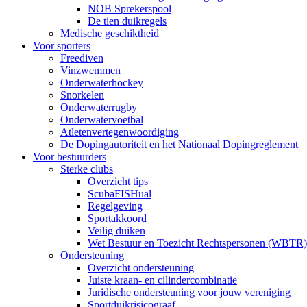
NOB Sprekerspool
De tien duikregels
Medische geschiktheid
Voor sporters
Freediven
Vinzwemmen
Onderwaterhockey
Snorkelen
Onderwaterrugby
Onderwatervoetbal
Atletenvertegenwoordiging
De Dopingautoriteit en het Nationaal Dopingreglement
Voor bestuurders
Sterke clubs
Overzicht tips
ScubaFISHual
Regelgeving
Sportakkoord
Veilig duiken
Wet Bestuur en Toezicht Rechtspersonen (WBTR)
Ondersteuning
Overzicht ondersteuning
Juiste kraan- en cilindercombinatie
Juridische ondersteuning voor jouw vereniging
Sportduikrisicograaf