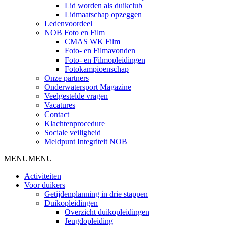
Lid worden als duikclub
Lidmaatschap opzeggen
Ledenvoordeel
NOB Foto en Film
CMAS WK Film
Foto- en Filmavonden
Foto- en Filmopleidingen
Fotokampioenschap
Onze partners
Onderwatersport Magazine
Veelgestelde vragen
Vacatures
Contact
Klachtenprocedure
Sociale veiligheid
Meldpunt Integriteit NOB
MENU
MENU
Activiteiten
Voor duikers
Getijdenplanning in drie stappen
Duikopleidingen
Overzicht duikopleidingen
Jeugdopleiding