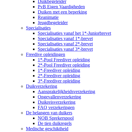
Duikbegeleider
PvB Eigen Vaardigheden
Duiken met een beperking
Reanimatie
Jeugdbegeleider
Specialisaties
Specialisaties vanaf het 1*-Juniorbrevet
Specialisaties vanaf 1*-brevet
Specialisaties vanaf 2*-brevet
Specialisaties vanaf 3*-brevet
Freedive opleidingen
1*-Pool Freediver opleiding
2*-Pool Freediver opleiding
1*-Freediver opleiding
2*-Freediver opleiding
3*-Freediver opleiding
Duikverzekering
Aansprakelijkheidsverzekering
Ongevallenverzekering
Duikreisverzekering
FAQ verzekeringen
De belangen van duikers
NOB Sprekerspool
De tien duikregels
Medische geschiktheid