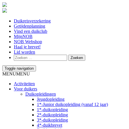
Duikreisverzekering
Getijdenplanning
Vind een duikclub
MijnNOB
NOB Webshop
Haal je brevet!
Lid worden
Toggle navigation
MENU
MENU
Activiteiten
Voor duikers
Duikopleidingen
Jeugdopleiding
1*-Junior duikopleiding (vanaf 12 jaar)
1*-duikopleiding
2*-duikopleiding
3*-duikopleiding
4*-duikbrevet