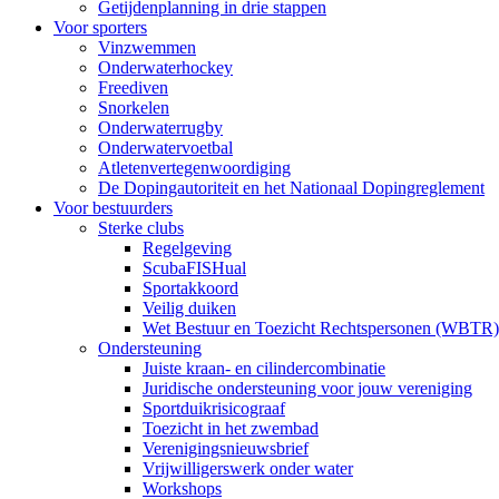
Getijdenplanning in drie stappen
Voor sporters
Vinzwemmen
Onderwaterhockey
Freediven
Snorkelen
Onderwaterrugby
Onderwatervoetbal
Atletenvertegenwoordiging
De Dopingautoriteit en het Nationaal Dopingreglement
Voor bestuurders
Sterke clubs
Regelgeving
ScubaFISHual
Sportakkoord
Veilig duiken
Wet Bestuur en Toezicht Rechtspersonen (WBTR)
Ondersteuning
Juiste kraan- en cilindercombinatie
Juridische ondersteuning voor jouw vereniging
Sportduikrisicograaf
Toezicht in het zwembad
Verenigingsnieuwsbrief
Vrijwilligerswerk onder water
Workshops