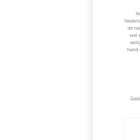
N
Nederla
de na
wel 
veil
hand d
Gooi