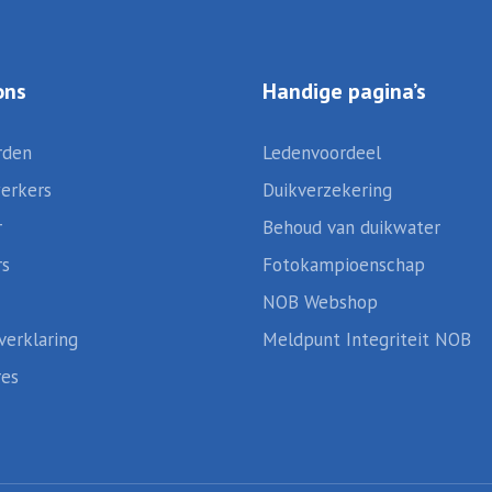
ons
Handige pagina’s
rden
Ledenvoordeel
erkers
Duikverzekering
r
Behoud van duikwater
rs
Fotokampioenschap
NOB Webshop
verklaring
Meldpunt Integriteit NOB
res