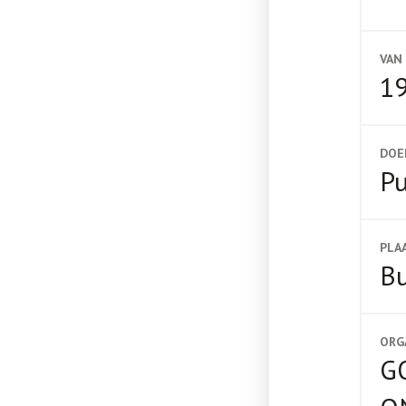
VAN
19
DOE
Pu
PLA
B
ORG
G