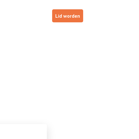
p
Haal je brevet!
Lid worden
ESTUURDERS
VOOR INSTRUCTEURS
DE NOB
iken