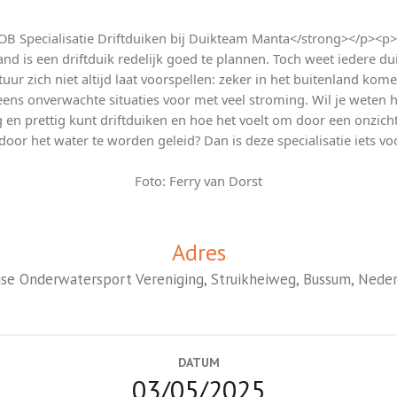
OB Specialisatie Driftduiken bij Duikteam Manta</strong></p><p>
nd is een driftduik redelijk goed te plannen. Toch weet iedere du
tuur zich niet altijd laat voorspellen: zeker in het buitenland kom
eens onverwachte situaties voor met veel stroming. Wil je weten h
ig en prettig kunt driftduiken en hoe het voelt om door een onzich
oor het water te worden geleid? Dan is deze specialisatie iets vo
Foto: Ferry van Dorst
Adres
se Onderwatersport Vereniging, Struikheiweg, Bussum, Nede
DATUM
03/05/2025