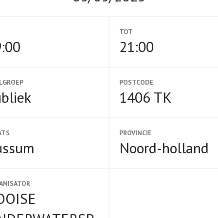
TOT
:00
21:00
LGROEP
POSTCODE
bliek
1406 TK
ATS
PROVINCIE
ussum
Noord-holland
ANISATOR
OOISE