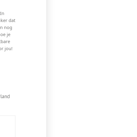
In
iker dat
en nog
oe je
tbare
or jou!
rland