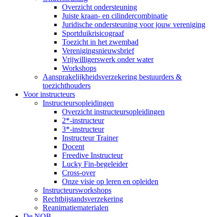
Overzicht ondersteuning
Juiste kraan- en cilindercombinatie
Juridische ondersteuning voor jouw vereniging
Sportduikrisicograaf
Toezicht in het zwembad
Verenigingsnieuwsbrief
Vrijwilligerswerk onder water
Workshops
Aansprakelijkheidsverzekering bestuurders &
toezichthouders
Voor instructeurs
Instructeursopleidingen
Overzicht instructeursopleidingen
2*-instructeur
3*-instructeur
Instructeur Trainer
Docent
Freedive Instructeur
Lucky Fin-begeleider
Cross-over
Onze visie op leren en opleiden
Instructeursworkshops
Rechtbijstandsverzekering
Reanimatiematerialen
De NOB