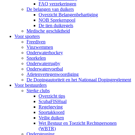
FAQ verzekeringen
De belangen van duikers
Overzicht Belangenbehartiging
NOB Sprekerspool
De tien duikregels
Medische geschiktheid
Voor sporters
Freediven
Vinzwemmen
Onderwaterhockey
Snorkelen
Onderwaterrugby
Onderwatervoetbal
Atletenvertegenwoordiging
De Dopingautoriteit en het Nationaal Dopingreglement
Voor bestuurders
Sterke clubs
Overzicht tips
ScubaFISHual
Regelgeving
Sportakkoord
Veilig duiken
Wet Bestuur en Toezicht Rechtspersonen
(WBTR)
Ondersteuning