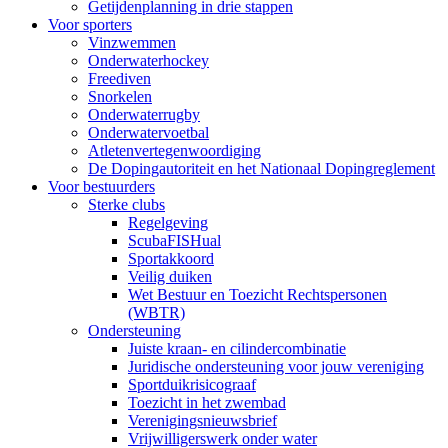
Getijdenplanning in drie stappen
Voor sporters
Vinzwemmen
Onderwaterhockey
Freediven
Snorkelen
Onderwaterrugby
Onderwatervoetbal
Atletenvertegenwoordiging
De Dopingautoriteit en het Nationaal Dopingreglement
Voor bestuurders
Sterke clubs
Regelgeving
ScubaFISHual
Sportakkoord
Veilig duiken
Wet Bestuur en Toezicht Rechtspersonen
(WBTR)
Ondersteuning
Juiste kraan- en cilindercombinatie
Juridische ondersteuning voor jouw vereniging
Sportduikrisicograaf
Toezicht in het zwembad
Verenigingsnieuwsbrief
Vrijwilligerswerk onder water