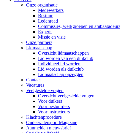
Onze organisatie
Medewerkers
Bestuur
Ledenraad
Commissies, werkgroepen en ambassadeurs
Experts
Missie en visie
Onze partners
Lidmaatschap
Overzicht lidmaatschappen
Lid worden van een duikclub
Individueel lid worden
Lid worden als duikclub
Lidmaatschap opzeggen
Contact
Vacatures
Veelgestelde vragen
Overzicht veelgestelde vragen
Voor duikers
Voor bestuurders
Voor instructeurs
Klachtenprocedure
Onderwatersport Magazine
Aanmelden nieuwsbrief