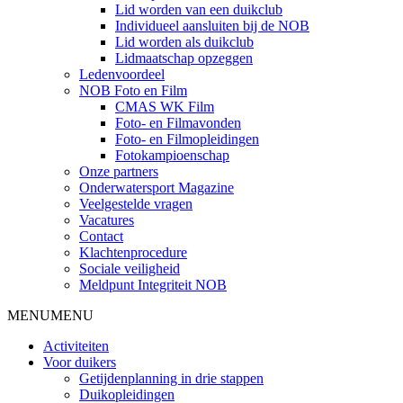
Lid worden van een duikclub
Individueel aansluiten bij de NOB
Lid worden als duikclub
Lidmaatschap opzeggen
Ledenvoordeel
NOB Foto en Film
CMAS WK Film
Foto- en Filmavonden
Foto- en Filmopleidingen
Fotokampioenschap
Onze partners
Onderwatersport Magazine
Veelgestelde vragen
Vacatures
Contact
Klachtenprocedure
Sociale veiligheid
Meldpunt Integriteit NOB
MENU
MENU
Activiteiten
Voor duikers
Getijdenplanning in drie stappen
Duikopleidingen