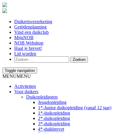
Duikreisverzekering
Getijdenplanning
Vind een duikclub
MijnNOB
NOB Webshop
Haal je brevet!
Lid worden
Toggle navigation
MENU
MENU
Activiteiten
Voor duikers
Duikopleidingen
Jeugdopleiding
1*-Junior duikopleiding (vanaf 12 jaar)
1*-duikopleiding
2*-duikopleiding
3*-duikopleiding
4*-duikbrevet