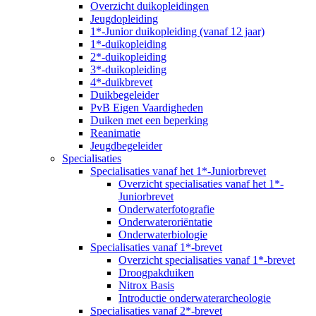
Overzicht duikopleidingen
Jeugdopleiding
1*-Junior duikopleiding (vanaf 12 jaar)
1*-duikopleiding
2*-duikopleiding
3*-duikopleiding
4*-duikbrevet
Duikbegeleider
PvB Eigen Vaardigheden
Duiken met een beperking
Reanimatie
Jeugdbegeleider
Specialisaties
Specialisaties vanaf het 1*-Juniorbrevet
Overzicht specialisaties vanaf het 1*-
Juniorbrevet
Onderwaterfotografie
Onderwateroriëntatie
Onderwaterbiologie
Specialisaties vanaf 1*-brevet
Overzicht specialisaties vanaf 1*-brevet
Droogpakduiken
Nitrox Basis
Introductie onderwaterarcheologie
Specialisaties vanaf 2*-brevet