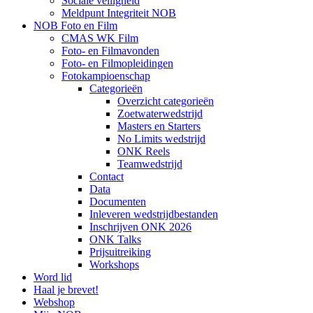
Sociale veiligheid
Meldpunt Integriteit NOB
NOB Foto en Film
CMAS WK Film
Foto- en Filmavonden
Foto- en Filmopleidingen
Fotokampioenschap
Categorieën
Overzicht categorieën
Zoetwaterwedstrijd
Masters en Starters
No Limits wedstrijd
ONK Reels
Teamwedstrijd
Contact
Data
Documenten
Inleveren wedstrijdbestanden
Inschrijven ONK 2026
ONK Talks
Prijsuitreiking
Workshops
Word lid
Haal je brevet!
Webshop