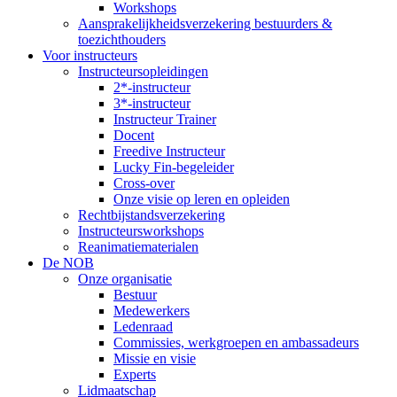
Workshops
Aansprakelijkheidsverzekering bestuurders &
toezichthouders
Voor instructeurs
Instructeursopleidingen
2*-instructeur
3*-instructeur
Instructeur Trainer
Docent
Freedive Instructeur
Lucky Fin-begeleider
Cross-over
Onze visie op leren en opleiden
Rechtbijstandsverzekering
Instructeursworkshops
Reanimatiematerialen
De NOB
Onze organisatie
Bestuur
Medewerkers
Ledenraad
Commissies, werkgroepen en ambassadeurs
Missie en visie
Experts
Lidmaatschap