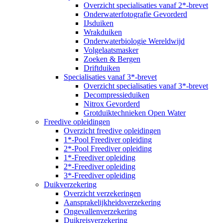
Overzicht specialisaties vanaf 2*-brevet
Onderwaterfotografie Gevorderd
IJsduiken
Wrakduiken
Onderwaterbiologie Wereldwijd
Volgelaatsmasker
Zoeken & Bergen
Driftduiken
Specialisaties vanaf 3*-brevet
Overzicht specialisaties vanaf 3*-brevet
Decompressieduiken
Nitrox Gevorderd
Grotduiktechnieken Open Water
Freedive opleidingen
Overzicht freedive opleidingen
1*-Pool Freediver opleiding
2*-Pool Freediver opleiding
1*-Freediver opleiding
2*-Freediver opleiding
3*-Freediver opleiding
Duikverzekering
Overzicht verzekeringen
Aansprakelijkheidsverzekering
Ongevallenverzekering
Duikreisverzekering