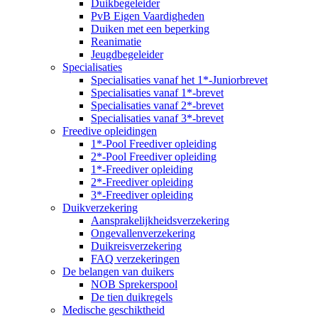
Duikbegeleider
PvB Eigen Vaardigheden
Duiken met een beperking
Reanimatie
Jeugdbegeleider
Specialisaties
Specialisaties vanaf het 1*-Juniorbrevet
Specialisaties vanaf 1*-brevet
Specialisaties vanaf 2*-brevet
Specialisaties vanaf 3*-brevet
Freedive opleidingen
1*-Pool Freediver opleiding
2*-Pool Freediver opleiding
1*-Freediver opleiding
2*-Freediver opleiding
3*-Freediver opleiding
Duikverzekering
Aansprakelijkheidsverzekering
Ongevallenverzekering
Duikreisverzekering
FAQ verzekeringen
De belangen van duikers
NOB Sprekerspool
De tien duikregels
Medische geschiktheid