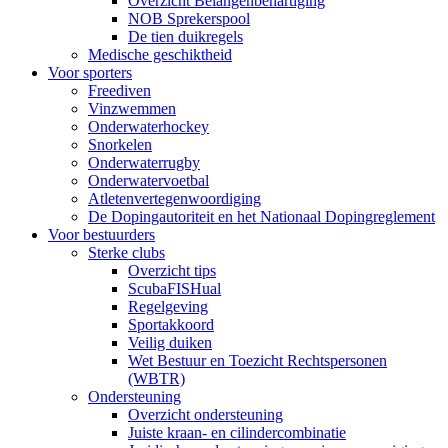
Overzicht Belangenbehartiging
NOB Sprekerspool
De tien duikregels
Medische geschiktheid
Voor sporters
Freediven
Vinzwemmen
Onderwaterhockey
Snorkelen
Onderwaterrugby
Onderwatervoetbal
Atletenvertegenwoordiging
De Dopingautoriteit en het Nationaal Dopingreglement
Voor bestuurders
Sterke clubs
Overzicht tips
ScubaFISHual
Regelgeving
Sportakkoord
Veilig duiken
Wet Bestuur en Toezicht Rechtspersonen
(WBTR)
Ondersteuning
Overzicht ondersteuning
Juiste kraan- en cilindercombinatie