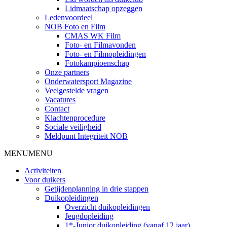
Lidmaatschap opzeggen
Ledenvoordeel
NOB Foto en Film
CMAS WK Film
Foto- en Filmavonden
Foto- en Filmopleidingen
Fotokampioenschap
Onze partners
Onderwatersport Magazine
Veelgestelde vragen
Vacatures
Contact
Klachtenprocedure
Sociale veiligheid
Meldpunt Integriteit NOB
MENU
MENU
Activiteiten
Voor duikers
Getijdenplanning in drie stappen
Duikopleidingen
Overzicht duikopleidingen
Jeugdopleiding
1*-Junior duikopleiding (vanaf 12 jaar)