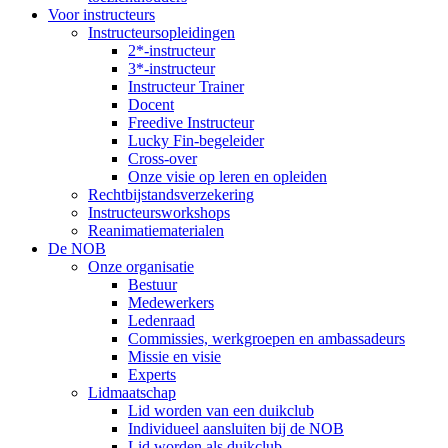
Voor instructeurs
Instructeursopleidingen
2*-instructeur
3*-instructeur
Instructeur Trainer
Docent
Freedive Instructeur
Lucky Fin-begeleider
Cross-over
Onze visie op leren en opleiden
Rechtbijstandsverzekering
Instructeursworkshops
Reanimatiematerialen
De NOB
Onze organisatie
Bestuur
Medewerkers
Ledenraad
Commissies, werkgroepen en ambassadeurs
Missie en visie
Experts
Lidmaatschap
Lid worden van een duikclub
Individueel aansluiten bij de NOB
Lid worden als duikclub