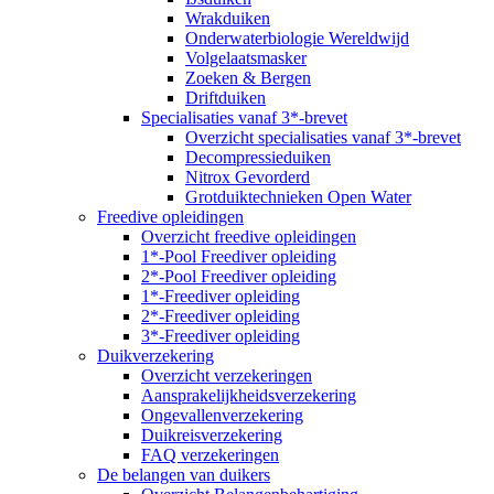
Wrakduiken
Onderwaterbiologie Wereldwijd
Volgelaatsmasker
Zoeken & Bergen
Driftduiken
Specialisaties vanaf 3*-brevet
Overzicht specialisaties vanaf 3*-brevet
Decompressieduiken
Nitrox Gevorderd
Grotduiktechnieken Open Water
Freedive opleidingen
Overzicht freedive opleidingen
1*-Pool Freediver opleiding
2*-Pool Freediver opleiding
1*-Freediver opleiding
2*-Freediver opleiding
3*-Freediver opleiding
Duikverzekering
Overzicht verzekeringen
Aansprakelijkheidsverzekering
Ongevallenverzekering
Duikreisverzekering
FAQ verzekeringen
De belangen van duikers