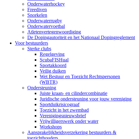
Onderwaterhockey
Freediven
Snorkelen
Onderwaterrugby
Onderwatervoetbal
Atletenvertegenwoordiging
De Dopingautoriteit en het Nationaal Dopingreglement
Voor bestuurders
Sterke clubs
Regelgeving
ScubaFISHual
Sportakkoord
Veilig duiken
Wet Bestuur en Toezicht Rechtspersonen
(WBTR)
Ondersteuning
Juiste kraan- en cilindercombinatie
Juridische ondersteuning voor jouw vereniging
Sportduikrisicograaf
Toezicht in het zwembad
Verenigingsnieuwsbrief
Vrijwilligerswerk onder water
Workshops
Aansprakelijkheidsverzekering bestuurders &
toezichthouders