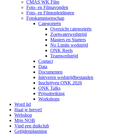
CMAS WK Film
Foto- en Filmavonden
Foto- en Filmopleidingen
Fotokampioenschap
Categorieën
Overzicht categorieën
Zoetwaterwedstrijd
Masters en Starters
No Limits wedstrijd
ONK Reels
Teamwedstrijd
Contact
Data
Documenten
Inleveren wedstrijdbestanden
Inschrijven ONK 2026
ONK Talks
Prijsuitreiking
Workshops
Word lid
Haal je brevet!
Webshop
Mijn NOB
Vind een duikclub
Getijdenplanning