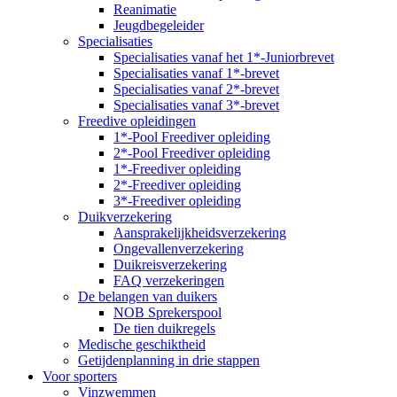
Reanimatie
Jeugdbegeleider
Specialisaties
Specialisaties vanaf het 1*-Juniorbrevet
Specialisaties vanaf 1*-brevet
Specialisaties vanaf 2*-brevet
Specialisaties vanaf 3*-brevet
Freedive opleidingen
1*-Pool Freediver opleiding
2*-Pool Freediver opleiding
1*-Freediver opleiding
2*-Freediver opleiding
3*-Freediver opleiding
Duikverzekering
Aansprakelijkheidsverzekering
Ongevallenverzekering
Duikreisverzekering
FAQ verzekeringen
De belangen van duikers
NOB Sprekerspool
De tien duikregels
Medische geschiktheid
Getijdenplanning in drie stappen
Voor sporters
Vinzwemmen