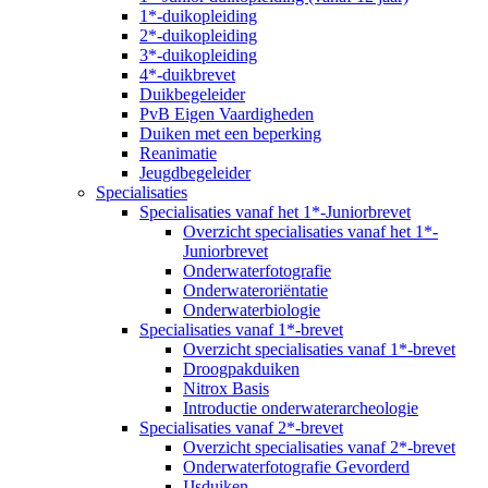
1*-duikopleiding
2*-duikopleiding
3*-duikopleiding
4*-duikbrevet
Duikbegeleider
PvB Eigen Vaardigheden
Duiken met een beperking
Reanimatie
Jeugdbegeleider
Specialisaties
Specialisaties vanaf het 1*-Juniorbrevet
Overzicht specialisaties vanaf het 1*-
Juniorbrevet
Onderwaterfotografie
Onderwateroriëntatie
Onderwaterbiologie
Specialisaties vanaf 1*-brevet
Overzicht specialisaties vanaf 1*-brevet
Droogpakduiken
Nitrox Basis
Introductie onderwaterarcheologie
Specialisaties vanaf 2*-brevet
Overzicht specialisaties vanaf 2*-brevet
Onderwaterfotografie Gevorderd
IJsduiken