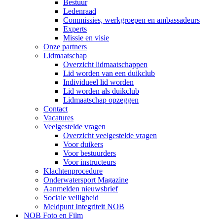
Bestuur
Ledenraad
Commissies, werkgroepen en ambassadeurs
Experts
Missie en visie
Onze partners
Lidmaatschap
Overzicht lidmaatschappen
Lid worden van een duikclub
Individueel lid worden
Lid worden als duikclub
Lidmaatschap opzeggen
Contact
Vacatures
Veelgestelde vragen
Overzicht veelgestelde vragen
Voor duikers
Voor bestuurders
Voor instructeurs
Klachtenprocedure
Onderwatersport Magazine
Aanmelden nieuwsbrief
Sociale veiligheid
Meldpunt Integriteit NOB
NOB Foto en Film