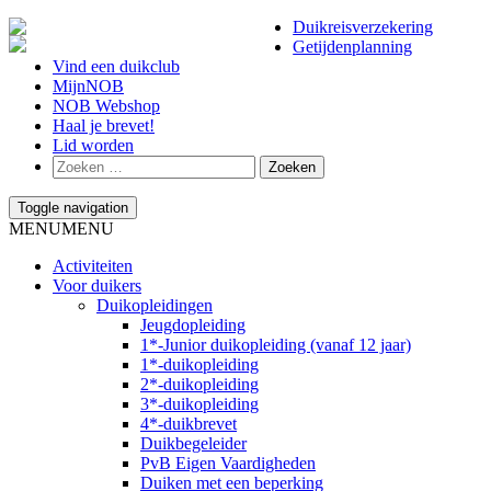
Duikreisverzekering
Getijdenplanning
Vind een duikclub
MijnNOB
NOB Webshop
Haal je brevet!
Lid worden
Toggle navigation
MENU
MENU
Activiteiten
Voor duikers
Duikopleidingen
Jeugdopleiding
1*-Junior duikopleiding (vanaf 12 jaar)
1*-duikopleiding
2*-duikopleiding
3*-duikopleiding
4*-duikbrevet
Duikbegeleider
PvB Eigen Vaardigheden
Duiken met een beperking