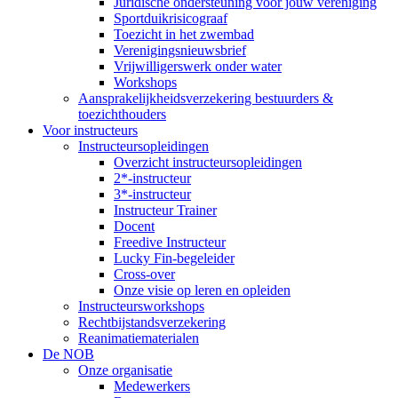
Juridische ondersteuning voor jouw vereniging
Sportduikrisicograaf
Toezicht in het zwembad
Verenigingsnieuwsbrief
Vrijwilligerswerk onder water
Workshops
Aansprakelijkheidsverzekering bestuurders &
toezichthouders
Voor instructeurs
Instructeursopleidingen
Overzicht instructeursopleidingen
2*-instructeur
3*-instructeur
Instructeur Trainer
Docent
Freedive Instructeur
Lucky Fin-begeleider
Cross-over
Onze visie op leren en opleiden
Instructeursworkshops
Rechtbijstandsverzekering
Reanimatiematerialen
De NOB
Onze organisatie
Medewerkers