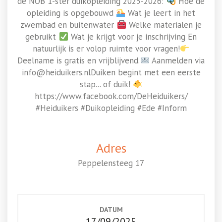
de NOB 1-ster duikopleiding 2025-2026:
Hoe de
opleiding is opgebouwd
Wat je leert in het
zwembad en buitenwater
Welke materialen je
gebruikt
Wat je krijgt voor je inschrijving En
natuurlijk is er volop ruimte voor vragen!
Deelname is gratis en vrijblijvend.
Aanmelden via
info@heiduikers.nlDuiken begint met een eerste
stap... of duik!
https://www.facebook.com/DeHeiduikers/
#Heiduikers #Duikopleiding #Ede #Inform
Adres
Peppelensteeg 17
DATUM
17/09/2025