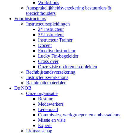
Workshops
Aansprakelijkheidsverzekering bestuurders &
toezichthouders
Voor instructeurs
Instructeursopleidingen
2*-instructeur
3*-instructeur
Instructeur Trainer
Docent
Freedive Instructeur
Lucky Fin-begeleider
Cross-over
Onze visie op leren en opleiden
Rechtbijstandsverzekering
Instructeursworkshops
Reanimatiematerialen
De NOB
Onze organisatie
Bestuur
Medewerkers
Ledenraad
Commissies, werkgroepen en ambassadeurs
Missie en visie
Experts
Lidmaatschap