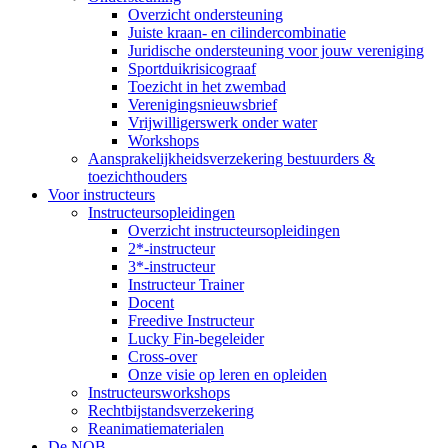
Overzicht ondersteuning
Juiste kraan- en cilindercombinatie
Juridische ondersteuning voor jouw vereniging
Sportduikrisicograaf
Toezicht in het zwembad
Verenigingsnieuwsbrief
Vrijwilligerswerk onder water
Workshops
Aansprakelijkheidsverzekering bestuurders &
toezichthouders
Voor instructeurs
Instructeursopleidingen
Overzicht instructeursopleidingen
2*-instructeur
3*-instructeur
Instructeur Trainer
Docent
Freedive Instructeur
Lucky Fin-begeleider
Cross-over
Onze visie op leren en opleiden
Instructeursworkshops
Rechtbijstandsverzekering
Reanimatiematerialen
De NOB