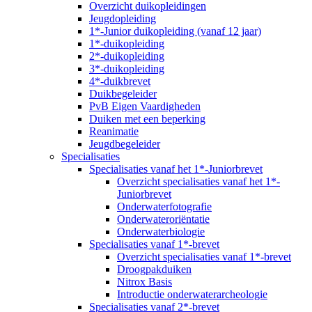
Overzicht duikopleidingen
Jeugdopleiding
1*-Junior duikopleiding (vanaf 12 jaar)
1*-duikopleiding
2*-duikopleiding
3*-duikopleiding
4*-duikbrevet
Duikbegeleider
PvB Eigen Vaardigheden
Duiken met een beperking
Reanimatie
Jeugdbegeleider
Specialisaties
Specialisaties vanaf het 1*-Juniorbrevet
Overzicht specialisaties vanaf het 1*-
Juniorbrevet
Onderwaterfotografie
Onderwateroriëntatie
Onderwaterbiologie
Specialisaties vanaf 1*-brevet
Overzicht specialisaties vanaf 1*-brevet
Droogpakduiken
Nitrox Basis
Introductie onderwaterarcheologie
Specialisaties vanaf 2*-brevet