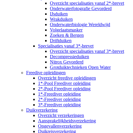
Overzicht specialisaties vanaf 2*-brevet
Onderwaterfotografie Gevorderd
IJsduiken
Wrakduiken
Onderwaterbiologie Wereldwijd
Volgelaatsmasker
Zoeken & Bergen
Driftduiken
Specialisaties vanaf 3*-brevet
Overzicht specialisaties vanaf 3*-brevet
Decompressieduiken
Nitrox Gevorderd
Grotduiktechnieken Open Water
Freedive opleidingen
Overzicht freedive opleidingen
1*-Pool Freediver opleiding
2*-Pool Freediver opleiding
1*-Freediver opleiding
2*-Freediver opleiding
3*-Freediver opleiding
Duikverzekering
Overzicht verzekeringen
Aansprakelijkheidsverzekering
Ongevallenverzekering
Duikreisverzekering