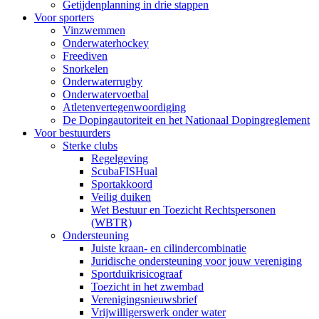
Getijdenplanning in drie stappen
Voor sporters
Vinzwemmen
Onderwaterhockey
Freediven
Snorkelen
Onderwaterrugby
Onderwatervoetbal
Atletenvertegenwoordiging
De Dopingautoriteit en het Nationaal Dopingreglement
Voor bestuurders
Sterke clubs
Regelgeving
ScubaFISHual
Sportakkoord
Veilig duiken
Wet Bestuur en Toezicht Rechtspersonen
(WBTR)
Ondersteuning
Juiste kraan- en cilindercombinatie
Juridische ondersteuning voor jouw vereniging
Sportduikrisicograaf
Toezicht in het zwembad
Verenigingsnieuwsbrief
Vrijwilligerswerk onder water