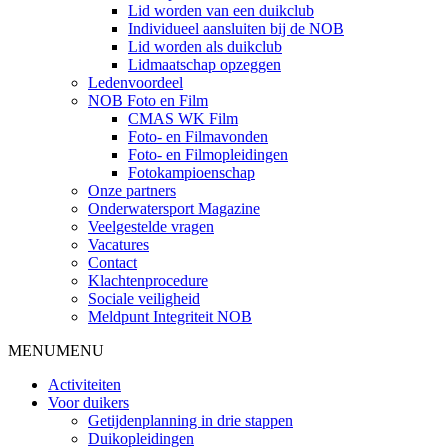
Lid worden van een duikclub
Individueel aansluiten bij de NOB
Lid worden als duikclub
Lidmaatschap opzeggen
Ledenvoordeel
NOB Foto en Film
CMAS WK Film
Foto- en Filmavonden
Foto- en Filmopleidingen
Fotokampioenschap
Onze partners
Onderwatersport Magazine
Veelgestelde vragen
Vacatures
Contact
Klachtenprocedure
Sociale veiligheid
Meldpunt Integriteit NOB
MENU
MENU
Activiteiten
Voor duikers
Getijdenplanning in drie stappen
Duikopleidingen