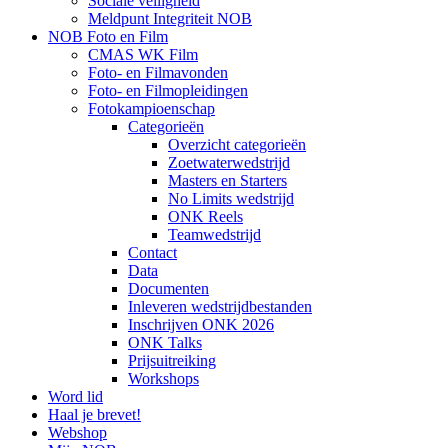
Sociale veiligheid
Meldpunt Integriteit NOB
NOB Foto en Film
CMAS WK Film
Foto- en Filmavonden
Foto- en Filmopleidingen
Fotokampioenschap
Categorieën
Overzicht categorieën
Zoetwaterwedstrijd
Masters en Starters
No Limits wedstrijd
ONK Reels
Teamwedstrijd
Contact
Data
Documenten
Inleveren wedstrijdbestanden
Inschrijven ONK 2026
ONK Talks
Prijsuitreiking
Workshops
Word lid
Haal je brevet!
Webshop