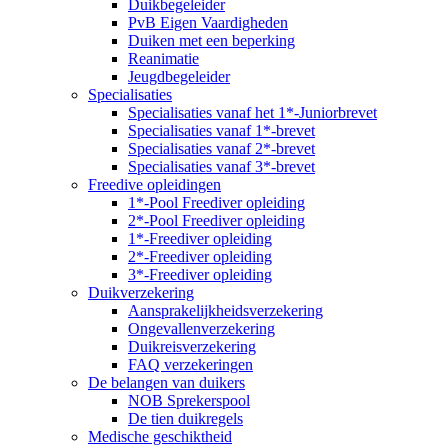
Duikbegeleider
PvB Eigen Vaardigheden
Duiken met een beperking
Reanimatie
Jeugdbegeleider
Specialisaties
Specialisaties vanaf het 1*-Juniorbrevet
Specialisaties vanaf 1*-brevet
Specialisaties vanaf 2*-brevet
Specialisaties vanaf 3*-brevet
Freedive opleidingen
1*-Pool Freediver opleiding
2*-Pool Freediver opleiding
1*-Freediver opleiding
2*-Freediver opleiding
3*-Freediver opleiding
Duikverzekering
Aansprakelijkheidsverzekering
Ongevallenverzekering
Duikreisverzekering
FAQ verzekeringen
De belangen van duikers
NOB Sprekerspool
De tien duikregels
Medische geschiktheid