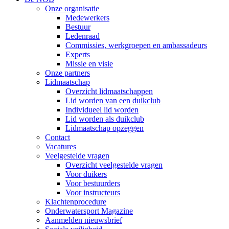
Onze organisatie
Medewerkers
Bestuur
Ledenraad
Commissies, werkgroepen en ambassadeurs
Experts
Missie en visie
Onze partners
Lidmaatschap
Overzicht lidmaatschappen
Lid worden van een duikclub
Individueel lid worden
Lid worden als duikclub
Lidmaatschap opzeggen
Contact
Vacatures
Veelgestelde vragen
Overzicht veelgestelde vragen
Voor duikers
Voor bestuurders
Voor instructeurs
Klachtenprocedure
Onderwatersport Magazine
Aanmelden nieuwsbrief