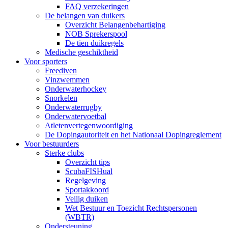
FAQ verzekeringen
De belangen van duikers
Overzicht Belangenbehartiging
NOB Sprekerspool
De tien duikregels
Medische geschiktheid
Voor sporters
Freediven
Vinzwemmen
Onderwaterhockey
Snorkelen
Onderwaterrugby
Onderwatervoetbal
Atletenvertegenwoordiging
De Dopingautoriteit en het Nationaal Dopingreglement
Voor bestuurders
Sterke clubs
Overzicht tips
ScubaFISHual
Regelgeving
Sportakkoord
Veilig duiken
Wet Bestuur en Toezicht Rechtspersonen
(WBTR)
Ondersteuning