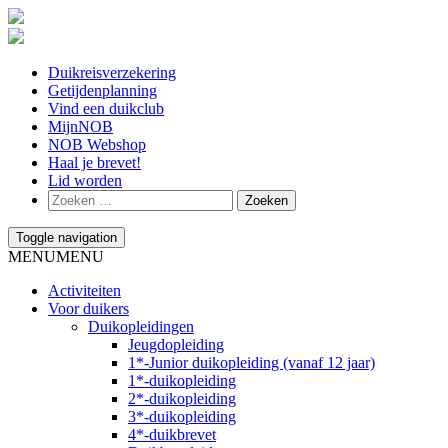
Duikreisverzekering
Getijdenplanning
Vind een duikclub
MijnNOB
NOB Webshop
Haal je brevet!
Lid worden
Toggle navigation
MENU
MENU
Activiteiten
Voor duikers
Duikopleidingen
Jeugdopleiding
1*-Junior duikopleiding (vanaf 12 jaar)
1*-duikopleiding
2*-duikopleiding
3*-duikopleiding
4*-duikbrevet