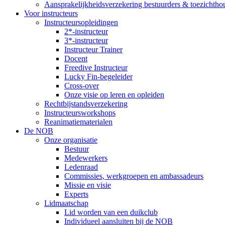
Aansprakelijkheidsverzekering bestuurders & toezichtho
Voor instructeurs
Instructeursopleidingen
2*-instructeur
3*-instructeur
Instructeur Trainer
Docent
Freedive Instructeur
Lucky Fin-begeleider
Cross-over
Onze visie op leren en opleiden
Rechtbijstandsverzekering
Instructeursworkshops
Reanimatiematerialen
De NOB
Onze organisatie
Bestuur
Medewerkers
Ledenraad
Commissies, werkgroepen en ambassadeurs
Missie en visie
Experts
Lidmaatschap
Lid worden van een duikclub
Individueel aansluiten bij de NOB