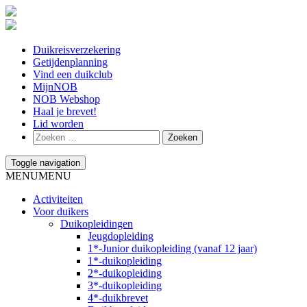
Duikreisverzekering
Getijdenplanning
Vind een duikclub
MijnNOB
NOB Webshop
Haal je brevet!
Lid worden
Toggle navigation
MENU
MENU
Activiteiten
Voor duikers
Duikopleidingen
Jeugdopleiding
1*-Junior duikopleiding (vanaf 12 jaar)
1*-duikopleiding
2*-duikopleiding
3*-duikopleiding
4*-duikbrevet