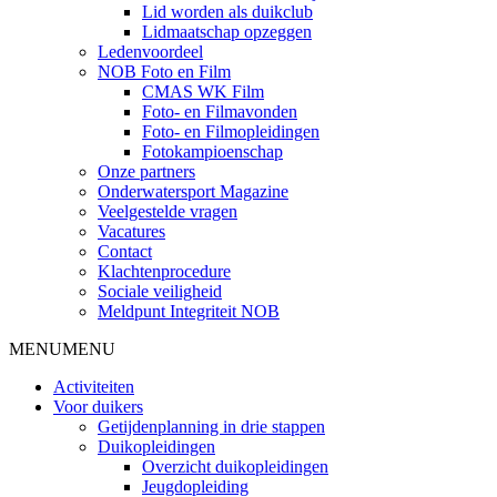
Lid worden als duikclub
Lidmaatschap opzeggen
Ledenvoordeel
NOB Foto en Film
CMAS WK Film
Foto- en Filmavonden
Foto- en Filmopleidingen
Fotokampioenschap
Onze partners
Onderwatersport Magazine
Veelgestelde vragen
Vacatures
Contact
Klachtenprocedure
Sociale veiligheid
Meldpunt Integriteit NOB
MENU
MENU
Activiteiten
Voor duikers
Getijdenplanning in drie stappen
Duikopleidingen
Overzicht duikopleidingen
Jeugdopleiding