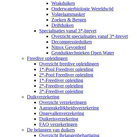
Wrakduiken
Onderwaterbiologie Wereldwijd
Volgelaatsmasker
Zoeken & Bergen
Driftduiken
Specialisaties vanaf 3*-brevet
Overzicht specialisaties vanaf 3*-brevet
Decompressieduiken
Nitrox Gevorderd
Grotduiktechnieken Open Water
Freedive opleidingen
Overzicht freedive opleidingen
1*-Pool Freediver opleiding
2*-Pool Freediver opleiding
1*-Freediver opleiding
2*-Freediver opleiding
3*-Freediver opleiding
Duikverzekering
Overzicht verzekeringen
Aansprakelijkheidsverzekering
Ongevallenverzekering
Duikreisverzekering
FAQ verzekeringen
De belangen van duikers
Overzicht Belangenbehartiging