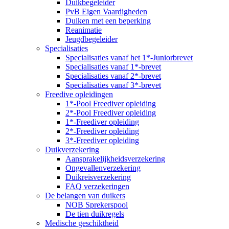
Duikbegeleider
PvB Eigen Vaardigheden
Duiken met een beperking
Reanimatie
Jeugdbegeleider
Specialisaties
Specialisaties vanaf het 1*-Juniorbrevet
Specialisaties vanaf 1*-brevet
Specialisaties vanaf 2*-brevet
Specialisaties vanaf 3*-brevet
Freedive opleidingen
1*-Pool Freediver opleiding
2*-Pool Freediver opleiding
1*-Freediver opleiding
2*-Freediver opleiding
3*-Freediver opleiding
Duikverzekering
Aansprakelijkheidsverzekering
Ongevallenverzekering
Duikreisverzekering
FAQ verzekeringen
De belangen van duikers
NOB Sprekerspool
De tien duikregels
Medische geschiktheid