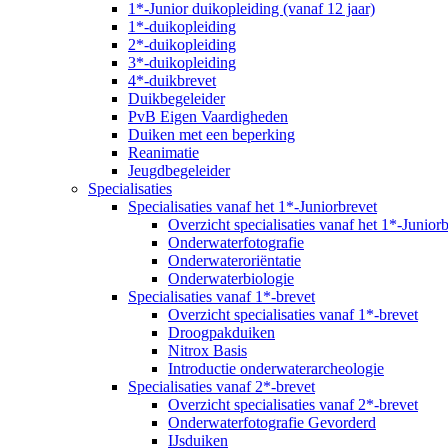
1*-Junior duikopleiding (vanaf 12 jaar)
1*-duikopleiding
2*-duikopleiding
3*-duikopleiding
4*-duikbrevet
Duikbegeleider
PvB Eigen Vaardigheden
Duiken met een beperking
Reanimatie
Jeugdbegeleider
Specialisaties
Specialisaties vanaf het 1*-Juniorbrevet
Overzicht specialisaties vanaf het 1*-Junior
Onderwaterfotografie
Onderwateroriëntatie
Onderwaterbiologie
Specialisaties vanaf 1*-brevet
Overzicht specialisaties vanaf 1*-brevet
Droogpakduiken
Nitrox Basis
Introductie onderwaterarcheologie
Specialisaties vanaf 2*-brevet
Overzicht specialisaties vanaf 2*-brevet
Onderwaterfotografie Gevorderd
IJsduiken