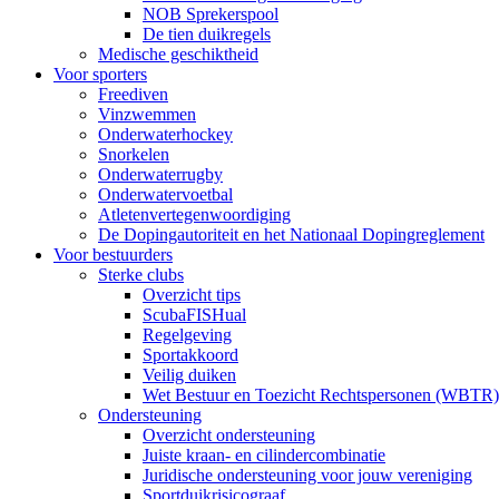
NOB Sprekerspool
De tien duikregels
Medische geschiktheid
Voor sporters
Freediven
Vinzwemmen
Onderwaterhockey
Snorkelen
Onderwaterrugby
Onderwatervoetbal
Atletenvertegenwoordiging
De Dopingautoriteit en het Nationaal Dopingreglement
Voor bestuurders
Sterke clubs
Overzicht tips
ScubaFISHual
Regelgeving
Sportakkoord
Veilig duiken
Wet Bestuur en Toezicht Rechtspersonen (WBTR)
Ondersteuning
Overzicht ondersteuning
Juiste kraan- en cilindercombinatie
Juridische ondersteuning voor jouw vereniging
Sportduikrisicograaf