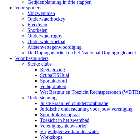
Getijdenplanning in drie stappen
Voor sporters
Vinzwemmen
Onderwaterhockey
Freediven
Snorkelen
Onderwaterrugby
Onderwatervoetbal
Atletenvertegenwoordiging
De Dopingautoriteit en het Nationaal Dopingreglement
Voor bestuurders
Sterke clubs
Regelgeving
ScubaFISHual
Sportakkoord
Veilig duiken
Wet Bestuur en Toezicht Rechtspersonen (WBTR)
Ondersteuning
Juiste kraan- en cilindercombinatie
Juridische ondersteuning voor jouw vereniging
Sportduikrisicograaf
Toezicht in het zwembad
Verenigingsnieuwsbrief
Vrijwilligerswerk onder water
Workshops