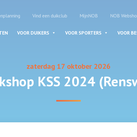
enplanning
Vind een duikclub
MijnNOB
NOB Websho
ITEN
VOOR DUIKERS
VOOR SPORTERS
VOOR B
zaterdag 17 oktober 2026
rkshop KSS 2024 (Rens