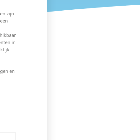
en zijn
 een
chikbaar
nten in
ktijk
egen en