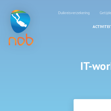
Duikreisverzekering
Getijd
ACTIVITE
IT-wo