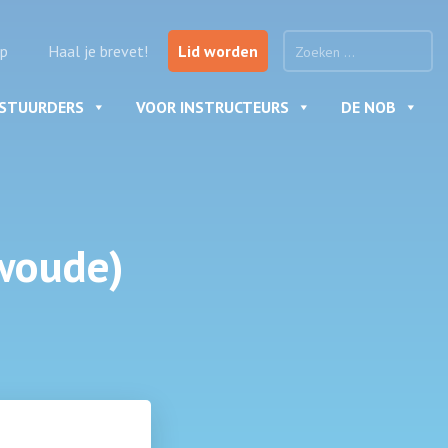
p
Haal je brevet!
Lid worden
ESTUURDERS
VOOR INSTRUCTEURS
DE NOB
woude)