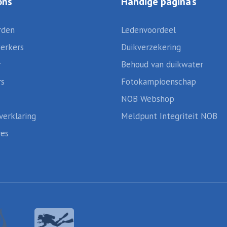
ons
Handige pagina’s
rden
Ledenvoordeel
erkers
Duikverzekering
r
Behoud van duikwater
rs
Fotokampioenschap
NOB Webshop
verklaring
Meldpunt Integriteit NOB
res