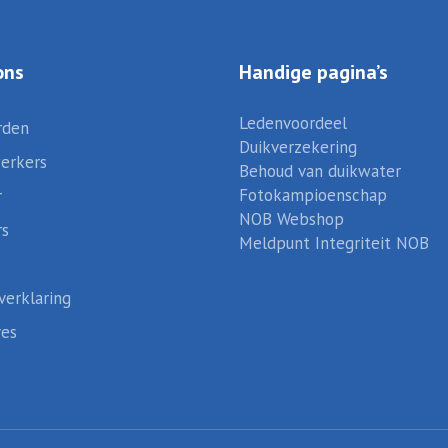
ons
Handige pagina’s
Ledenvoordeel
rden
Duikverzekering
erkers
Behoud van duikwater
Fotokampioenschap
r
NOB Webshop
rs
Meldpunt Integriteit NOB
verklaring
res