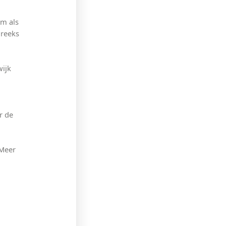
Om als
 reeks
ijk
r de
“Meer