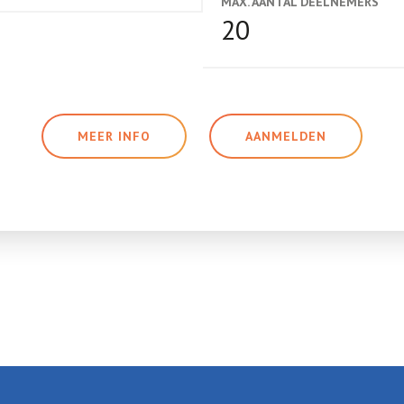
MAX. AANTAL DEELNEMERS
20
MEER INFO
AANMELDEN