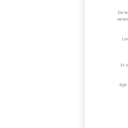
De NO
veren
Lo
Er 
Kijk