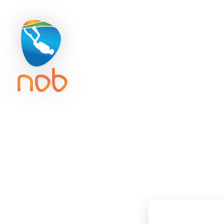
Duikreisverzekering
Getijd
ACTIVITE
Instr. wor