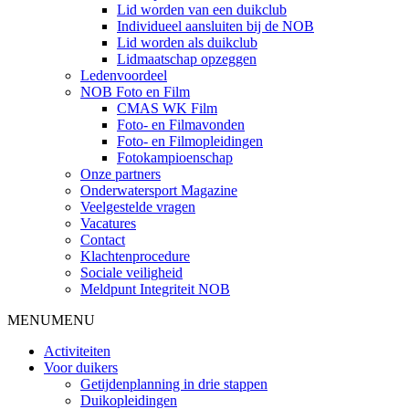
Lid worden van een duikclub
Individueel aansluiten bij de NOB
Lid worden als duikclub
Lidmaatschap opzeggen
Ledenvoordeel
NOB Foto en Film
CMAS WK Film
Foto- en Filmavonden
Foto- en Filmopleidingen
Fotokampioenschap
Onze partners
Onderwatersport Magazine
Veelgestelde vragen
Vacatures
Contact
Klachtenprocedure
Sociale veiligheid
Meldpunt Integriteit NOB
MENU
MENU
Activiteiten
Voor duikers
Getijdenplanning in drie stappen
Duikopleidingen