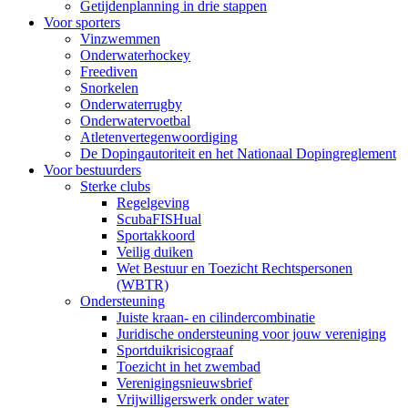
Getijdenplanning in drie stappen
Voor sporters
Vinzwemmen
Onderwaterhockey
Freediven
Snorkelen
Onderwaterrugby
Onderwatervoetbal
Atletenvertegenwoordiging
De Dopingautoriteit en het Nationaal Dopingreglement
Voor bestuurders
Sterke clubs
Regelgeving
ScubaFISHual
Sportakkoord
Veilig duiken
Wet Bestuur en Toezicht Rechtspersonen
(WBTR)
Ondersteuning
Juiste kraan- en cilindercombinatie
Juridische ondersteuning voor jouw vereniging
Sportduikrisicograaf
Toezicht in het zwembad
Verenigingsnieuwsbrief
Vrijwilligerswerk onder water