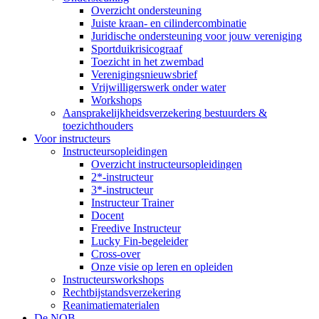
Overzicht ondersteuning
Juiste kraan- en cilindercombinatie
Juridische ondersteuning voor jouw vereniging
Sportduikrisicograaf
Toezicht in het zwembad
Verenigingsnieuwsbrief
Vrijwilligerswerk onder water
Workshops
Aansprakelijkheidsverzekering bestuurders &
toezichthouders
Voor instructeurs
Instructeursopleidingen
Overzicht instructeursopleidingen
2*-instructeur
3*-instructeur
Instructeur Trainer
Docent
Freedive Instructeur
Lucky Fin-begeleider
Cross-over
Onze visie op leren en opleiden
Instructeursworkshops
Rechtbijstandsverzekering
Reanimatiematerialen
De NOB