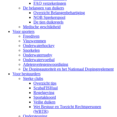
FAQ verzekeringen
De belangen van duikers
Overzicht Belangenbehartiging
NOB Sprekerspool
De tien duikregels
Medische geschiktheid
Voor sporters
Freediven
Vinzwemmen
Onderwaterhockey
Snorkelen
Onderwaterrugby
Onderwatervoetbal
Atletenvertegenwoordiging
De Dopingautoriteit en het Nationaal Dopingreglement
Voor bestuurders
Sterke clubs
Overzicht tips
ScubaFISHual
Regelgeving
Sportakkoord
Veilig duiken
Wet Bestuur en Toezicht Rechtspersonen
(WBTR)
Ondersteuning