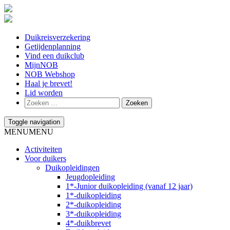
Duikreisverzekering
Getijdenplanning
Vind een duikclub
MijnNOB
NOB Webshop
Haal je brevet!
Lid worden
Toggle navigation
MENU
MENU
Activiteiten
Voor duikers
Duikopleidingen
Jeugdopleiding
1*-Junior duikopleiding (vanaf 12 jaar)
1*-duikopleiding
2*-duikopleiding
3*-duikopleiding
4*-duikbrevet