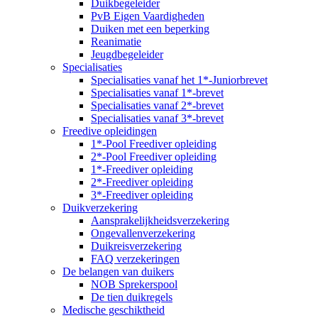
Duikbegeleider
PvB Eigen Vaardigheden
Duiken met een beperking
Reanimatie
Jeugdbegeleider
Specialisaties
Specialisaties vanaf het 1*-Juniorbrevet
Specialisaties vanaf 1*-brevet
Specialisaties vanaf 2*-brevet
Specialisaties vanaf 3*-brevet
Freedive opleidingen
1*-Pool Freediver opleiding
2*-Pool Freediver opleiding
1*-Freediver opleiding
2*-Freediver opleiding
3*-Freediver opleiding
Duikverzekering
Aansprakelijkheidsverzekering
Ongevallenverzekering
Duikreisverzekering
FAQ verzekeringen
De belangen van duikers
NOB Sprekerspool
De tien duikregels
Medische geschiktheid