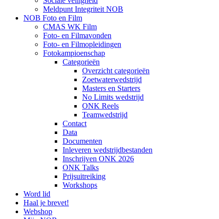
Sociale veiligheid
Meldpunt Integriteit NOB
NOB Foto en Film
CMAS WK Film
Foto- en Filmavonden
Foto- en Filmopleidingen
Fotokampioenschap
Categorieën
Overzicht categorieën
Zoetwaterwedstrijd
Masters en Starters
No Limits wedstrijd
ONK Reels
Teamwedstrijd
Contact
Data
Documenten
Inleveren wedstrijdbestanden
Inschrijven ONK 2026
ONK Talks
Prijsuitreiking
Workshops
Word lid
Haal je brevet!
Webshop