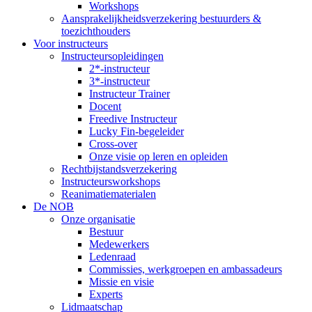
Workshops
Aansprakelijkheidsverzekering bestuurders &
toezichthouders
Voor instructeurs
Instructeursopleidingen
2*-instructeur
3*-instructeur
Instructeur Trainer
Docent
Freedive Instructeur
Lucky Fin-begeleider
Cross-over
Onze visie op leren en opleiden
Rechtbijstandsverzekering
Instructeursworkshops
Reanimatiematerialen
De NOB
Onze organisatie
Bestuur
Medewerkers
Ledenraad
Commissies, werkgroepen en ambassadeurs
Missie en visie
Experts
Lidmaatschap