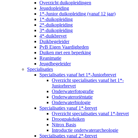
Overzicht duikopleidingen
Jeugdopleiding
1*-Junior duikopleiding (vanaf 12 jaar)
1*-duikopleiding
2*-duikopleiding
3*-duikopleiding
4*-duikbrevet
Duikbegeleider
PvB Eigen Vaardigheden
Duiken met een beperking
Reanimatie
Jeugdbegeleider
Specialisaties
Specialisaties vanaf het 1*-Juniorbrevet
Overzicht specialisaties vanaf het 1*-
Juniorbrevet
Onderwaterfotografie
Onderwateroriëntatie
Onderwaterbiologie
Specialisaties vanaf 1*-brevet
Overzicht specialisaties vanaf 1*-brevet
Droogpakduiken
Nitrox Basis
Introductie onderwaterarcheologie
Specialisaties vanaf 2*-brevet