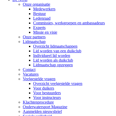
Onze organisatie
Medewerkers
Bestuur
Ledenraad
Commissies, werkgroepen en ambassadeurs
Experts
Missie en visie
Onze partners
Lidmaatschap
Overzicht lidmaatschappen
Lid worden van een duikclub
Individueel lid worden
Lid worden als duikclub
Lidmaatschap opzeggen
Contact
Vacatures
Veelgestelde vragen
Overzicht veelgestelde vragen
Voor duikers
Voor bestuurders
Voor instructeurs
Klachtenprocedure
Onderwatersport Magazine
Aanmelden nieuwsbrief