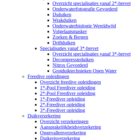
Overzicht specialisaties vanaf 2*-brevet
Onderwaterfotografie Gevorderd
IJsduiken
Wrakduiken
Onderwaterbiologie Wereldwijd
Volgelaatsmasker
Zoeken & Bergen
Driftduiken
Specialisaties vanaf 3*-brevet
Overzicht specialisaties vanaf 3*-brevet
Decompressieduiken
Nitrox Gevorderd
Grotduiktechnieken Open Water
Freedive opleidingen
Overzicht freedive opleidingen
1*-Pool Freediver opleiding
2*-Pool Freediver opleiding
1*-Freediver opleiding
2*-Freediver opleiding
3*-Freediver opleiding
Duikverzekering
Overzicht verzekeringen
Aansprakelijkheidsverzekering
Ongevallenverzekering
Duikreisverzekering