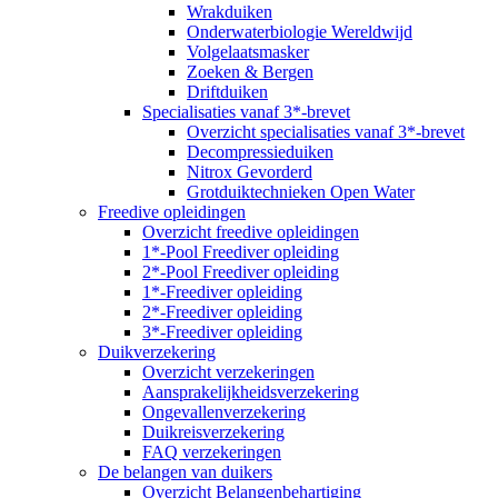
Wrakduiken
Onderwaterbiologie Wereldwijd
Volgelaatsmasker
Zoeken & Bergen
Driftduiken
Specialisaties vanaf 3*-brevet
Overzicht specialisaties vanaf 3*-brevet
Decompressieduiken
Nitrox Gevorderd
Grotduiktechnieken Open Water
Freedive opleidingen
Overzicht freedive opleidingen
1*-Pool Freediver opleiding
2*-Pool Freediver opleiding
1*-Freediver opleiding
2*-Freediver opleiding
3*-Freediver opleiding
Duikverzekering
Overzicht verzekeringen
Aansprakelijkheidsverzekering
Ongevallenverzekering
Duikreisverzekering
FAQ verzekeringen
De belangen van duikers
Overzicht Belangenbehartiging