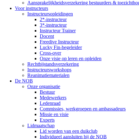
Aansprakelijkheidsverzekering bestuurders & toezichtho
Voor instructeurs
Instructeursopleidingen
2*-instructeur
3*-instructeur
Instructeur Trainer
Docent
Freedive Instructeur
Lucky Fin-begeleider
Cross-over
Onze visie op leren en opleiden
Rechtbijstandsverzekering
Instructeursworkshops
Reanimatiematerialen
De NOB
Onze organisatie
Bestuur
Medewerkers
Ledenraad
Commissies, werkgroepen en ambassadeurs
Missie en visie
Experts
Lidmaatschap
Lid worden van een duikclub
Individueel aansluiten bij de NOB