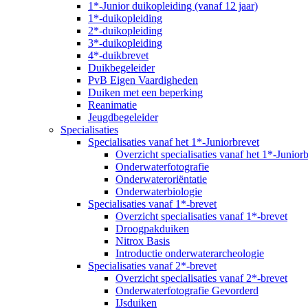
1*-Junior duikopleiding (vanaf 12 jaar)
1*-duikopleiding
2*-duikopleiding
3*-duikopleiding
4*-duikbrevet
Duikbegeleider
PvB Eigen Vaardigheden
Duiken met een beperking
Reanimatie
Jeugdbegeleider
Specialisaties
Specialisaties vanaf het 1*-Juniorbrevet
Overzicht specialisaties vanaf het 1*-Junior
Onderwaterfotografie
Onderwateroriëntatie
Onderwaterbiologie
Specialisaties vanaf 1*-brevet
Overzicht specialisaties vanaf 1*-brevet
Droogpakduiken
Nitrox Basis
Introductie onderwaterarcheologie
Specialisaties vanaf 2*-brevet
Overzicht specialisaties vanaf 2*-brevet
Onderwaterfotografie Gevorderd
IJsduiken