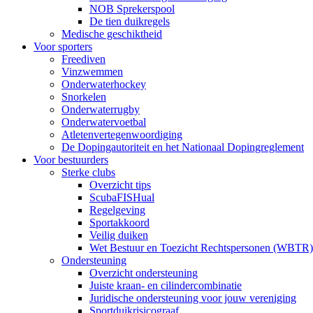
NOB Sprekerspool
De tien duikregels
Medische geschiktheid
Voor sporters
Freediven
Vinzwemmen
Onderwaterhockey
Snorkelen
Onderwaterrugby
Onderwatervoetbal
Atletenvertegenwoordiging
De Dopingautoriteit en het Nationaal Dopingreglement
Voor bestuurders
Sterke clubs
Overzicht tips
ScubaFISHual
Regelgeving
Sportakkoord
Veilig duiken
Wet Bestuur en Toezicht Rechtspersonen (WBTR)
Ondersteuning
Overzicht ondersteuning
Juiste kraan- en cilindercombinatie
Juridische ondersteuning voor jouw vereniging
Sportduikrisicograaf