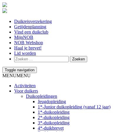
Duikreisverzekering
Getijdenplanning
Vind een duikclub
MijnNOB
NOB Webshop
Haal je brevet!
Lid worden
Toggle navigation
MENU
MENU
Activiteiten
Voor duikers
Duikopleidingen
Jeugdopleiding
1*-Junior duikopleiding (vanaf 12 jaar)
1*-duikopleiding
2*-duikopleiding
3*-duikopleiding
4*-duikbrevet