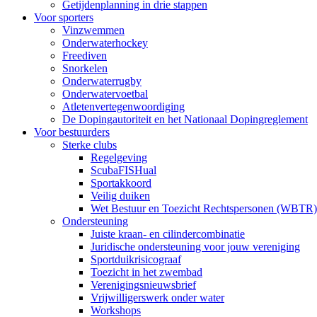
Getijdenplanning in drie stappen
Voor sporters
Vinzwemmen
Onderwaterhockey
Freediven
Snorkelen
Onderwaterrugby
Onderwatervoetbal
Atletenvertegenwoordiging
De Dopingautoriteit en het Nationaal Dopingreglement
Voor bestuurders
Sterke clubs
Regelgeving
ScubaFISHual
Sportakkoord
Veilig duiken
Wet Bestuur en Toezicht Rechtspersonen (WBTR)
Ondersteuning
Juiste kraan- en cilindercombinatie
Juridische ondersteuning voor jouw vereniging
Sportduikrisicograaf
Toezicht in het zwembad
Verenigingsnieuwsbrief
Vrijwilligerswerk onder water
Workshops