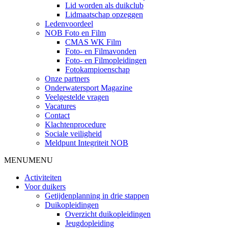
Lid worden als duikclub
Lidmaatschap opzeggen
Ledenvoordeel
NOB Foto en Film
CMAS WK Film
Foto- en Filmavonden
Foto- en Filmopleidingen
Fotokampioenschap
Onze partners
Onderwatersport Magazine
Veelgestelde vragen
Vacatures
Contact
Klachtenprocedure
Sociale veiligheid
Meldpunt Integriteit NOB
MENU
MENU
Activiteiten
Voor duikers
Getijdenplanning in drie stappen
Duikopleidingen
Overzicht duikopleidingen
Jeugdopleiding