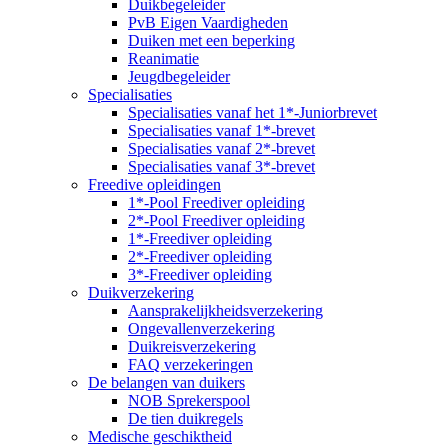
Duikbegeleider
PvB Eigen Vaardigheden
Duiken met een beperking
Reanimatie
Jeugdbegeleider
Specialisaties
Specialisaties vanaf het 1*-Juniorbrevet
Specialisaties vanaf 1*-brevet
Specialisaties vanaf 2*-brevet
Specialisaties vanaf 3*-brevet
Freedive opleidingen
1*-Pool Freediver opleiding
2*-Pool Freediver opleiding
1*-Freediver opleiding
2*-Freediver opleiding
3*-Freediver opleiding
Duikverzekering
Aansprakelijkheidsverzekering
Ongevallenverzekering
Duikreisverzekering
FAQ verzekeringen
De belangen van duikers
NOB Sprekerspool
De tien duikregels
Medische geschiktheid