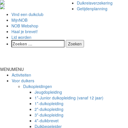
Duikreisverzekering
Getijdenplanning
Vind een duikclub
MijnNOB
NOB Webshop
Haal je brevet!
Lid worden
Toggl
naviga
MENU
MENU
Activiteiten
Voor duikers
Duikopleidingen
Jeugdopleiding
1*-Junior duikopleiding (vanaf 12 jaar)
1*-duikopleiding
2*-duikopleiding
3*-duikopleiding
4*-duikbrevet
Duikbegeleider