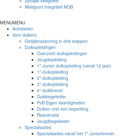
Sociale veiligheid
Meldpunt Integriteit NOB
MENU
MENU
Activiteiten
Voor duikers
Getijdenplanning in drie stappen
Duikopleidingen
Overzicht duikopleidingen
Jeugdopleiding
1*-Junior duikopleiding (vanaf 12 jaar)
1*-duikopleiding
2*-duikopleiding
3*-duikopleiding
4*-duikbrevet
Duikbegeleider
PvB Eigen Vaardigheden
Duiken met een beperking
Reanimatie
Jeugdbegeleider
Specialisaties
Specialisaties vanaf het 1*-Juniorbrevet