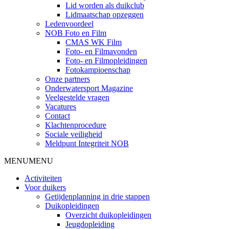
Lid worden als duikclub
Lidmaatschap opzeggen
Ledenvoordeel
NOB Foto en Film
CMAS WK Film
Foto- en Filmavonden
Foto- en Filmopleidingen
Fotokampioenschap
Onze partners
Onderwatersport Magazine
Veelgestelde vragen
Vacatures
Contact
Klachtenprocedure
Sociale veiligheid
Meldpunt Integriteit NOB
MENU
MENU
Activiteiten
Voor duikers
Getijdenplanning in drie stappen
Duikopleidingen
Overzicht duikopleidingen
Jeugdopleiding