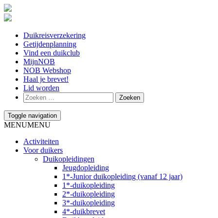
Duikreisverzekering
Getijdenplanning
Vind een duikclub
MijnNOB
NOB Webshop
Haal je brevet!
Lid worden
Toggle navigation
MENU
MENU
Activiteiten
Voor duikers
Duikopleidingen
Jeugdopleiding
1*-Junior duikopleiding (vanaf 12 jaar)
1*-duikopleiding
2*-duikopleiding
3*-duikopleiding
4*-duikbrevet