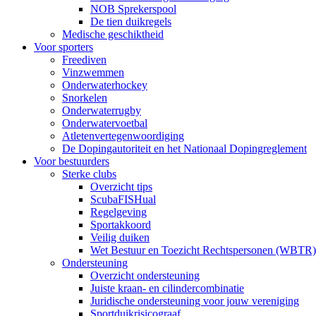
NOB Sprekerspool
De tien duikregels
Medische geschiktheid
Voor sporters
Freediven
Vinzwemmen
Onderwaterhockey
Snorkelen
Onderwaterrugby
Onderwatervoetbal
Atletenvertegenwoordiging
De Dopingautoriteit en het Nationaal Dopingreglement
Voor bestuurders
Sterke clubs
Overzicht tips
ScubaFISHual
Regelgeving
Sportakkoord
Veilig duiken
Wet Bestuur en Toezicht Rechtspersonen (WBTR)
Ondersteuning
Overzicht ondersteuning
Juiste kraan- en cilindercombinatie
Juridische ondersteuning voor jouw vereniging
Sportduikrisicograaf