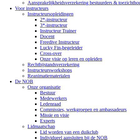
Aansprakelijkheidsverzekering bestuurders & toezichtho
Voor instructeurs
Instructeursopleidingen
2*-instructeur
3*-instructeur
Instructeur Trainer
Docent
Freedive Instructeur
Lucky Fin-begeleider
Cross-over
Onze visie op leren en opleiden
Rechtbijstandsverzekering
Instructeursworkshops
Reanimatiematerialen
De NOB
Onze organisatie
Bestuur
Medewerkers
Ledenraad
Commissies, werkgroepen en ambassadeurs
Missie en visie
Experts
Lidmaatschap
Lid worden van een duikclub
Individueel aansluiten bij de NOB