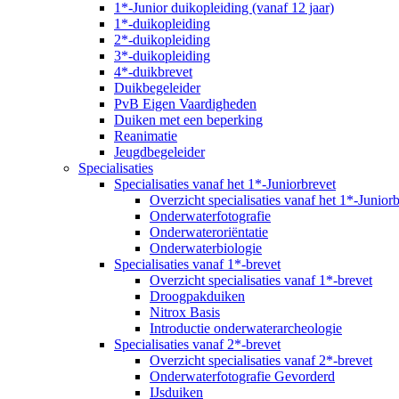
1*-Junior duikopleiding (vanaf 12 jaar)
1*-duikopleiding
2*-duikopleiding
3*-duikopleiding
4*-duikbrevet
Duikbegeleider
PvB Eigen Vaardigheden
Duiken met een beperking
Reanimatie
Jeugdbegeleider
Specialisaties
Specialisaties vanaf het 1*-Juniorbrevet
Overzicht specialisaties vanaf het 1*-Junior
Onderwaterfotografie
Onderwateroriëntatie
Onderwaterbiologie
Specialisaties vanaf 1*-brevet
Overzicht specialisaties vanaf 1*-brevet
Droogpakduiken
Nitrox Basis
Introductie onderwaterarcheologie
Specialisaties vanaf 2*-brevet
Overzicht specialisaties vanaf 2*-brevet
Onderwaterfotografie Gevorderd
IJsduiken