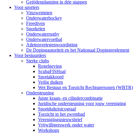
Getijdenplanning in drie stappen
Voor sporters
Vinzwemmen
Onderwaterhockey
Freediven
Snorkelen
Onderwaterrugby
Onderwatervoetbal
Atletenvertegenwoordiging
De Dopingautoriteit en het Nationaal Dopingreglement
Voor bestuurders
Sterke clubs
Regelgeving
ScubaFISHual
Sportakkoord
Veilig duiken
Wet Bestuur en Toezicht Rechtspersonen (WBTR)
Ondersteuning
Juiste kraan- en cilindercombinatie
Juridische ondersteuning voor jouw vereniging
Sportduikrisicograaf
Toezicht in het zwembad
Verenigingsnieuwsbrief
Vrijwilligerswerk onder water
Workshops