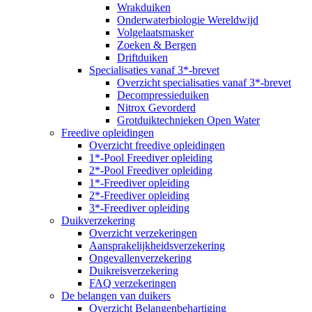
Wrakduiken
Onderwaterbiologie Wereldwijd
Volgelaatsmasker
Zoeken & Bergen
Driftduiken
Specialisaties vanaf 3*-brevet
Overzicht specialisaties vanaf 3*-brevet
Decompressieduiken
Nitrox Gevorderd
Grotduiktechnieken Open Water
Freedive opleidingen
Overzicht freedive opleidingen
1*-Pool Freediver opleiding
2*-Pool Freediver opleiding
1*-Freediver opleiding
2*-Freediver opleiding
3*-Freediver opleiding
Duikverzekering
Overzicht verzekeringen
Aansprakelijkheidsverzekering
Ongevallenverzekering
Duikreisverzekering
FAQ verzekeringen
De belangen van duikers
Overzicht Belangenbehartiging