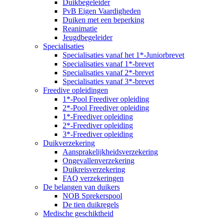
Duikbegeleider
PvB Eigen Vaardigheden
Duiken met een beperking
Reanimatie
Jeugdbegeleider
Specialisaties
Specialisaties vanaf het 1*-Juniorbrevet
Specialisaties vanaf 1*-brevet
Specialisaties vanaf 2*-brevet
Specialisaties vanaf 3*-brevet
Freedive opleidingen
1*-Pool Freediver opleiding
2*-Pool Freediver opleiding
1*-Freediver opleiding
2*-Freediver opleiding
3*-Freediver opleiding
Duikverzekering
Aansprakelijkheidsverzekering
Ongevallenverzekering
Duikreisverzekering
FAQ verzekeringen
De belangen van duikers
NOB Sprekerspool
De tien duikregels
Medische geschiktheid