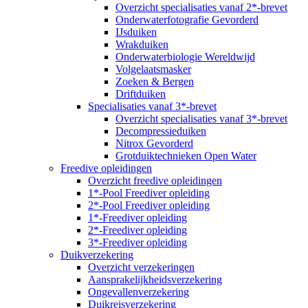
Overzicht specialisaties vanaf 2*-brevet
Onderwaterfotografie Gevorderd
IJsduiken
Wrakduiken
Onderwaterbiologie Wereldwijd
Volgelaatsmasker
Zoeken & Bergen
Driftduiken
Specialisaties vanaf 3*-brevet
Overzicht specialisaties vanaf 3*-brevet
Decompressieduiken
Nitrox Gevorderd
Grotduiktechnieken Open Water
Freedive opleidingen
Overzicht freedive opleidingen
1*-Pool Freediver opleiding
2*-Pool Freediver opleiding
1*-Freediver opleiding
2*-Freediver opleiding
3*-Freediver opleiding
Duikverzekering
Overzicht verzekeringen
Aansprakelijkheidsverzekering
Ongevallenverzekering
Duikreisverzekering