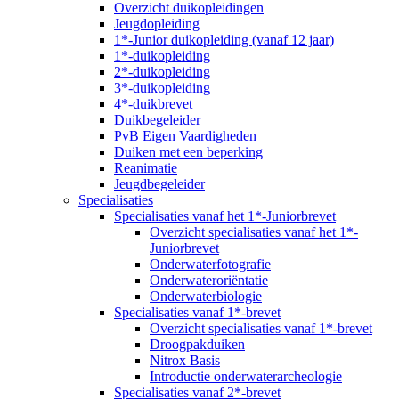
Overzicht duikopleidingen
Jeugdopleiding
1*-Junior duikopleiding (vanaf 12 jaar)
1*-duikopleiding
2*-duikopleiding
3*-duikopleiding
4*-duikbrevet
Duikbegeleider
PvB Eigen Vaardigheden
Duiken met een beperking
Reanimatie
Jeugdbegeleider
Specialisaties
Specialisaties vanaf het 1*-Juniorbrevet
Overzicht specialisaties vanaf het 1*-
Juniorbrevet
Onderwaterfotografie
Onderwateroriëntatie
Onderwaterbiologie
Specialisaties vanaf 1*-brevet
Overzicht specialisaties vanaf 1*-brevet
Droogpakduiken
Nitrox Basis
Introductie onderwaterarcheologie
Specialisaties vanaf 2*-brevet