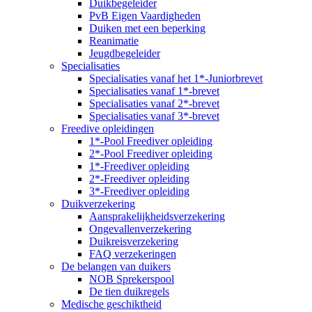
Duikbegeleider
PvB Eigen Vaardigheden
Duiken met een beperking
Reanimatie
Jeugdbegeleider
Specialisaties
Specialisaties vanaf het 1*-Juniorbrevet
Specialisaties vanaf 1*-brevet
Specialisaties vanaf 2*-brevet
Specialisaties vanaf 3*-brevet
Freedive opleidingen
1*-Pool Freediver opleiding
2*-Pool Freediver opleiding
1*-Freediver opleiding
2*-Freediver opleiding
3*-Freediver opleiding
Duikverzekering
Aansprakelijkheidsverzekering
Ongevallenverzekering
Duikreisverzekering
FAQ verzekeringen
De belangen van duikers
NOB Sprekerspool
De tien duikregels
Medische geschiktheid