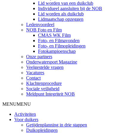
Lid worden van een duikclub
Individueel aansluiten bij de NOB
Lid worden als duikclub
Lidmaatschap opzeggen
Ledenvoordeel
NOB Foto en Film
CMAS WK Film
Foto- en Filmavonden
Foto- en Filmopleidingen
Fotokampioenschap
Onze partners
Onderwatersport Magazine
Veelgestelde vragen
Vacatures
Contact
Klachtenprocedure
Sociale veiligheid
Meldpunt Integriteit NOB
MENU
MENU
Activiteiten
Voor duikers
Getijdenplanning in drie stappen
Duikopleidingen