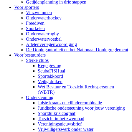
Getijdenplanning in drie stappen
Voor sporters
Vinzwemmen
Onderwaterhockey
Freediven
Snorkelen
Onderwaterrugby
Onderwatervoetbal
Atletenvertegenwoordiging
De Dopingautoriteit en het Nationaal Dopingreglement
Voor bestuurders
Sterke clubs
Regelgeving
ScubaFISHual
Sportakkoord
Veilig duiken
Wet Bestuur en Toezicht Rechtspersonen
(WBTR)
Ondersteuning
Juiste kraan- en cilindercombinatie
Juridische ondersteuning voor jouw vereniging
Sportduikrisicograaf
Toezicht in het zwembad
Verenigingsnieuwsbrief
Vrijwilligerswerk onder water