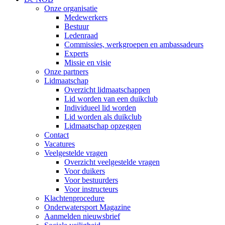
Onze organisatie
Medewerkers
Bestuur
Ledenraad
Commissies, werkgroepen en ambassadeurs
Experts
Missie en visie
Onze partners
Lidmaatschap
Overzicht lidmaatschappen
Lid worden van een duikclub
Individueel lid worden
Lid worden als duikclub
Lidmaatschap opzeggen
Contact
Vacatures
Veelgestelde vragen
Overzicht veelgestelde vragen
Voor duikers
Voor bestuurders
Voor instructeurs
Klachtenprocedure
Onderwatersport Magazine
Aanmelden nieuwsbrief