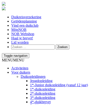
Duikreisverzekering
Getijdenplanning
Vind een duikclub
MijnNOB
NOB Webshop
Haal je brevet!
Lid worden
Toggle navigation
MENU
MENU
Activiteiten
Voor duikers
Duikopleidingen
Jeugdopleiding
1*-Junior duikopleiding (vanaf 12 jaar)
1*-duikopleiding
2*-duikopleiding
3*-duikopleiding
4*-duikbrevet