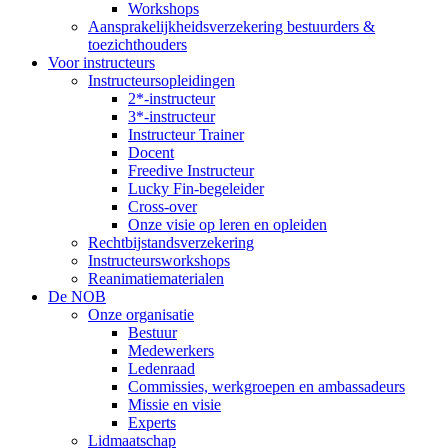
Workshops
Aansprakelijkheidsverzekering bestuurders &
toezichthouders
Voor instructeurs
Instructeursopleidingen
2*-instructeur
3*-instructeur
Instructeur Trainer
Docent
Freedive Instructeur
Lucky Fin-begeleider
Cross-over
Onze visie op leren en opleiden
Rechtbijstandsverzekering
Instructeursworkshops
Reanimatiematerialen
De NOB
Onze organisatie
Bestuur
Medewerkers
Ledenraad
Commissies, werkgroepen en ambassadeurs
Missie en visie
Experts
Lidmaatschap