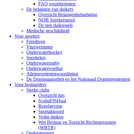
FAQ verzekeringen
De belangen van duikers
Overzicht Belangenbehartiging
NOB Sprekerspool
De tien duikregels
Medische geschiktheid
Voor sporters
Freediven
Vinzwemmen
Onderwaterhockey
Snorkelen
Onderwaterrugby
Onderwatervoetbal
Atletenvertegenwoordiging
De Dopingautoriteit en het Nationaal Dopingreglement
Voor bestuurders
Sterke clubs
Overzicht tips
ScubaFISHual
Regelgeving
Sportakkoord
Veilig duiken
Wet Bestuur en Toezicht Rechtspersonen
(WBTR)
Ondersteuning