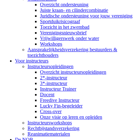
Overzicht ondersteuning
Juiste kraan- en cilindercombinatie
Juridische ondersteuning voor jouw vereniging
Sportduikrisicograaf
Toezicht in het zwembad
Verenigingsnieuwsbrief
Vrijwilligerswerk onder water
Workshops
Aansprakelijkheidsverzekering bestuurders &
toezichthouders
Voor instructeurs
Instructeursopleidingen
Overzicht instructeursopleidingen
2*-instructeur
3*-instructeur
Instructeur Trainer
Docent
Freedive Instructeur
Lucky Fin-begeleider
Cross-over
Onze visie op leren en opleiden
Instructeursworkshops
Rechtbijstandsverzekering
Reanimatiematerialen
De NOB