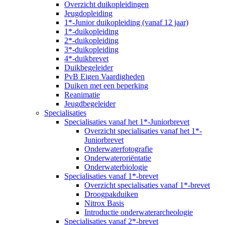
Overzicht duikopleidingen
Jeugdopleiding
1*-Junior duikopleiding (vanaf 12 jaar)
1*-duikopleiding
2*-duikopleiding
3*-duikopleiding
4*-duikbrevet
Duikbegeleider
PvB Eigen Vaardigheden
Duiken met een beperking
Reanimatie
Jeugdbegeleider
Specialisaties
Specialisaties vanaf het 1*-Juniorbrevet
Overzicht specialisaties vanaf het 1*-
Juniorbrevet
Onderwaterfotografie
Onderwateroriëntatie
Onderwaterbiologie
Specialisaties vanaf 1*-brevet
Overzicht specialisaties vanaf 1*-brevet
Droogpakduiken
Nitrox Basis
Introductie onderwaterarcheologie
Specialisaties vanaf 2*-brevet