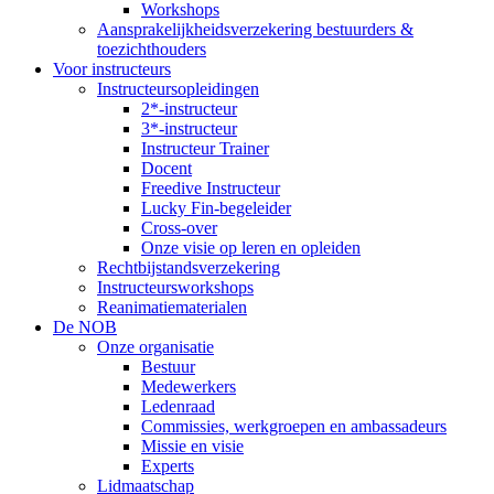
Workshops
Aansprakelijkheidsverzekering bestuurders &
toezichthouders
Voor instructeurs
Instructeursopleidingen
2*-instructeur
3*-instructeur
Instructeur Trainer
Docent
Freedive Instructeur
Lucky Fin-begeleider
Cross-over
Onze visie op leren en opleiden
Rechtbijstandsverzekering
Instructeursworkshops
Reanimatiematerialen
De NOB
Onze organisatie
Bestuur
Medewerkers
Ledenraad
Commissies, werkgroepen en ambassadeurs
Missie en visie
Experts
Lidmaatschap