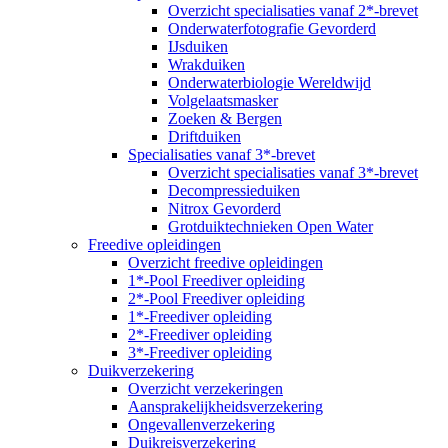
Overzicht specialisaties vanaf 2*-brevet
Onderwaterfotografie Gevorderd
IJsduiken
Wrakduiken
Onderwaterbiologie Wereldwijd
Volgelaatsmasker
Zoeken & Bergen
Driftduiken
Specialisaties vanaf 3*-brevet
Overzicht specialisaties vanaf 3*-brevet
Decompressieduiken
Nitrox Gevorderd
Grotduiktechnieken Open Water
Freedive opleidingen
Overzicht freedive opleidingen
1*-Pool Freediver opleiding
2*-Pool Freediver opleiding
1*-Freediver opleiding
2*-Freediver opleiding
3*-Freediver opleiding
Duikverzekering
Overzicht verzekeringen
Aansprakelijkheidsverzekering
Ongevallenverzekering
Duikreisverzekering