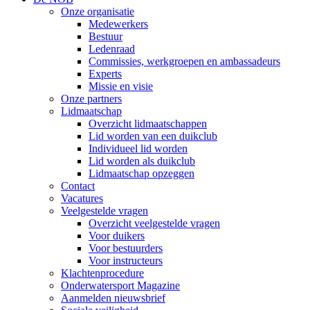
Onze organisatie
Medewerkers
Bestuur
Ledenraad
Commissies, werkgroepen en ambassadeurs
Experts
Missie en visie
Onze partners
Lidmaatschap
Overzicht lidmaatschappen
Lid worden van een duikclub
Individueel lid worden
Lid worden als duikclub
Lidmaatschap opzeggen
Contact
Vacatures
Veelgestelde vragen
Overzicht veelgestelde vragen
Voor duikers
Voor bestuurders
Voor instructeurs
Klachtenprocedure
Onderwatersport Magazine
Aanmelden nieuwsbrief