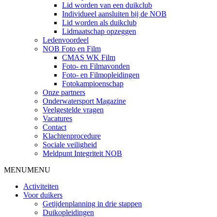
Lid worden van een duikclub
Individueel aansluiten bij de NOB
Lid worden als duikclub
Lidmaatschap opzeggen
Ledenvoordeel
NOB Foto en Film
CMAS WK Film
Foto- en Filmavonden
Foto- en Filmopleidingen
Fotokampioenschap
Onze partners
Onderwatersport Magazine
Veelgestelde vragen
Vacatures
Contact
Klachtenprocedure
Sociale veiligheid
Meldpunt Integriteit NOB
MENU
MENU
Activiteiten
Voor duikers
Getijdenplanning in drie stappen
Duikopleidingen