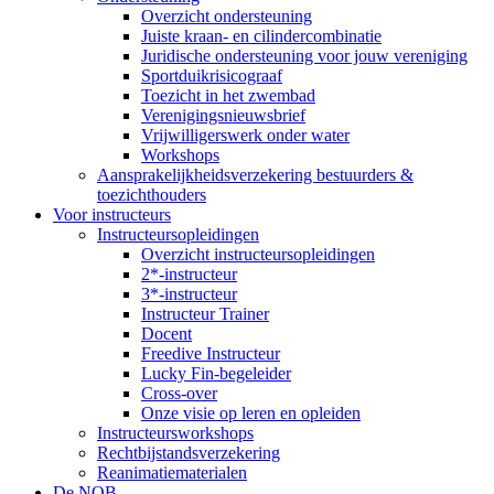
Overzicht ondersteuning
Juiste kraan- en cilindercombinatie
Juridische ondersteuning voor jouw vereniging
Sportduikrisicograaf
Toezicht in het zwembad
Verenigingsnieuwsbrief
Vrijwilligerswerk onder water
Workshops
Aansprakelijkheidsverzekering bestuurders &
toezichthouders
Voor instructeurs
Instructeursopleidingen
Overzicht instructeursopleidingen
2*-instructeur
3*-instructeur
Instructeur Trainer
Docent
Freedive Instructeur
Lucky Fin-begeleider
Cross-over
Onze visie op leren en opleiden
Instructeursworkshops
Rechtbijstandsverzekering
Reanimatiematerialen
De NOB