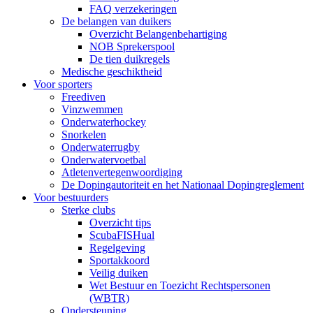
FAQ verzekeringen
De belangen van duikers
Overzicht Belangenbehartiging
NOB Sprekerspool
De tien duikregels
Medische geschiktheid
Voor sporters
Freediven
Vinzwemmen
Onderwaterhockey
Snorkelen
Onderwaterrugby
Onderwatervoetbal
Atletenvertegenwoordiging
De Dopingautoriteit en het Nationaal Dopingreglement
Voor bestuurders
Sterke clubs
Overzicht tips
ScubaFISHual
Regelgeving
Sportakkoord
Veilig duiken
Wet Bestuur en Toezicht Rechtspersonen
(WBTR)
Ondersteuning