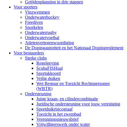
Getijdenplanning in drie stappen
Voor sporters
Vinzwemmen
Onderwaterhockey
Freediven
Snorkelen
Onderwaterrugby
Onderwatervoetbal
Atletenvertegenwoordiging
De Dopingautoriteit en het Nationaal Dopingreglement
Voor bestuurders
Sterke clubs
Regelgeving
ScubaFISHual
Sportakkoord
Veilig duiken
Wet Bestuur en Toezicht Rechtspersonen
(WBTR)
Ondersteuning
Juiste kraan- en cilindercombinatie
Juridische ondersteuning voor jouw vereniging
Sportduikrisicograaf
Toezicht in het zwembad
Verenigingsnieuwsbrief
Vrijwilligerswerk onder water