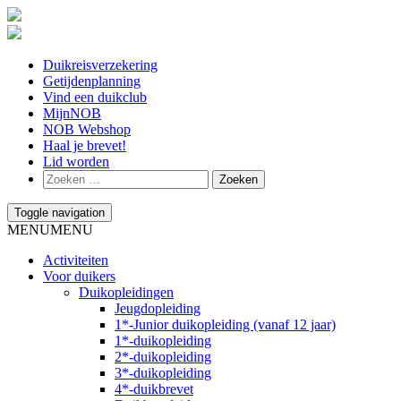
Duikreisverzekering
Getijdenplanning
Vind een duikclub
MijnNOB
NOB Webshop
Haal je brevet!
Lid worden
Toggle navigation
MENU
MENU
Activiteiten
Voor duikers
Duikopleidingen
Jeugdopleiding
1*-Junior duikopleiding (vanaf 12 jaar)
1*-duikopleiding
2*-duikopleiding
3*-duikopleiding
4*-duikbrevet