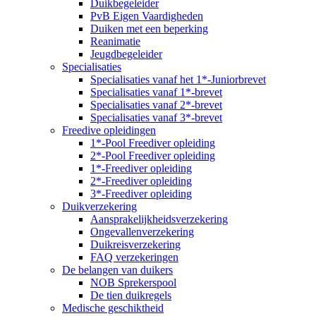
Duikbegeleider
PvB Eigen Vaardigheden
Duiken met een beperking
Reanimatie
Jeugdbegeleider
Specialisaties
Specialisaties vanaf het 1*-Juniorbrevet
Specialisaties vanaf 1*-brevet
Specialisaties vanaf 2*-brevet
Specialisaties vanaf 3*-brevet
Freedive opleidingen
1*-Pool Freediver opleiding
2*-Pool Freediver opleiding
1*-Freediver opleiding
2*-Freediver opleiding
3*-Freediver opleiding
Duikverzekering
Aansprakelijkheidsverzekering
Ongevallenverzekering
Duikreisverzekering
FAQ verzekeringen
De belangen van duikers
NOB Sprekerspool
De tien duikregels
Medische geschiktheid