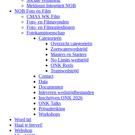
Sociale veiligheid
Meldpunt Integriteit NOB
NOB Foto en Film
CMAS WK Film
Foto- en Filmavonden
Foto- en Filmopleidingen
Fotokampioenschap
Categorieën
Overzicht categorieën
Zoetwaterwedstrijd
Masters en Starters
No Limits wedstrijd
ONK Reels
Teamwedstrijd
Contact
Data
Documenten
Inleveren wedstrijdbestanden
Inschrijven ONK 2026
ONK Talks
Prijsuitreiking
Workshops
Word lid
Haal je brevet!
Webshop