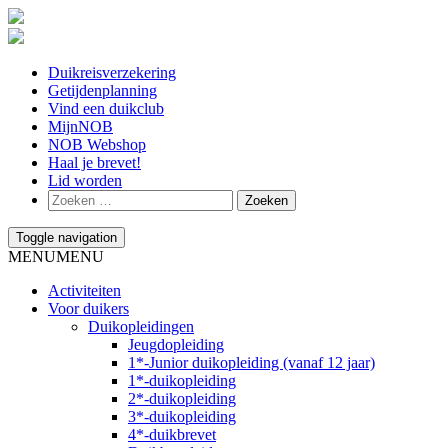
Duikreisverzekering
Getijdenplanning
Vind een duikclub
MijnNOB
NOB Webshop
Haal je brevet!
Lid worden
Toggle navigation
MENU
MENU
Activiteiten
Voor duikers
Duikopleidingen
Jeugdopleiding
1*-Junior duikopleiding (vanaf 12 jaar)
1*-duikopleiding
2*-duikopleiding
3*-duikopleiding
4*-duikbrevet