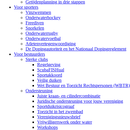
Getijdenplanning in drie stappen
Voor sporters
Vinzwemmen
Onderwaterhockey
Freediven
Snorkelen
Onderwaterrugby
Onderwatervoetbal
Atletenvertegenwoordiging
De Dopingautoriteit en het Nationaal Dopingreglement
Voor bestuurders
Sterke clubs
Regelgeving
ScubaFISHual
Sportakkoord
Veilig duiken
Wet Bestuur en Toezicht Rechtspersonen (WBTR)
Ondersteuning
Juiste kraan- en cilindercombinatie
Juridische ondersteuning voor jouw vereniging
Sportduikrisicograaf
Toezicht in het zwembad
Verenigingsnieuwsbrief
Vrijwilligerswerk onder water
Workshops