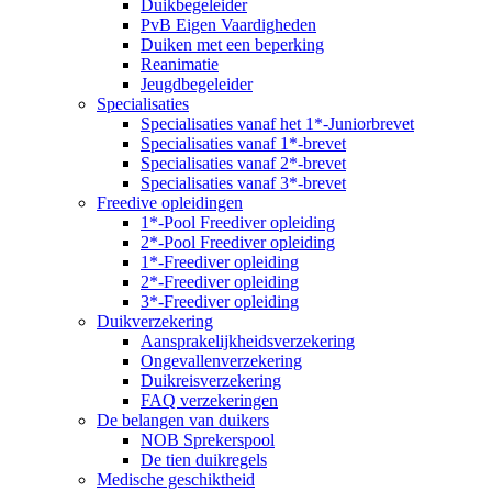
Duikbegeleider
PvB Eigen Vaardigheden
Duiken met een beperking
Reanimatie
Jeugdbegeleider
Specialisaties
Specialisaties vanaf het 1*-Juniorbrevet
Specialisaties vanaf 1*-brevet
Specialisaties vanaf 2*-brevet
Specialisaties vanaf 3*-brevet
Freedive opleidingen
1*-Pool Freediver opleiding
2*-Pool Freediver opleiding
1*-Freediver opleiding
2*-Freediver opleiding
3*-Freediver opleiding
Duikverzekering
Aansprakelijkheidsverzekering
Ongevallenverzekering
Duikreisverzekering
FAQ verzekeringen
De belangen van duikers
NOB Sprekerspool
De tien duikregels
Medische geschiktheid