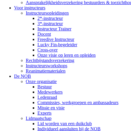
Aansprakelijkheidsverzekering bestuurders & toezichtho
Voor instructeurs
Instructeursopleidingen
2*-instructeur
3*-instructeur
Instructeur Trainer
Docent
Freedive Instructeur
Lucky Fin-begeleider
Cross-over
Onze visie op leren en opleiden
Rechtbijstandsverzekering
Instructeursworkshops
Reanimatiematerialen
De NOB
Onze organisatie
Bestuur
Medewerkers
Ledenraad
Commissies, werkgroepen en ambassadeurs
Missie en visie
Experts
Lidmaatschap
Lid worden van een duikclub
Individueel aansluiten bij de NOB