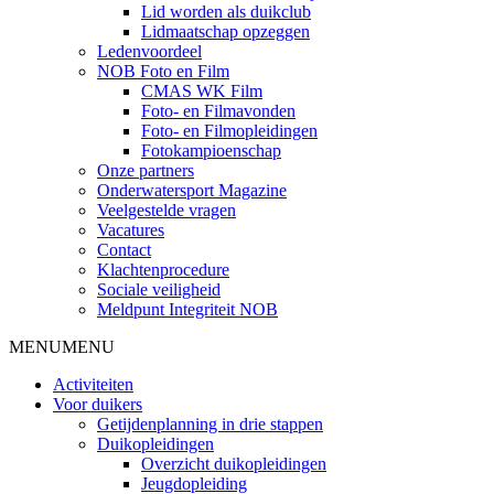
Lid worden als duikclub
Lidmaatschap opzeggen
Ledenvoordeel
NOB Foto en Film
CMAS WK Film
Foto- en Filmavonden
Foto- en Filmopleidingen
Fotokampioenschap
Onze partners
Onderwatersport Magazine
Veelgestelde vragen
Vacatures
Contact
Klachtenprocedure
Sociale veiligheid
Meldpunt Integriteit NOB
MENU
MENU
Activiteiten
Voor duikers
Getijdenplanning in drie stappen
Duikopleidingen
Overzicht duikopleidingen
Jeugdopleiding