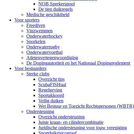
NOB Sprekerspool
De tien duikregels
Medische geschiktheid
Voor sporters
Freediven
Vinzwemmen
Onderwaterhockey
Snorkelen
Onderwaterrugby
Onderwatervoetbal
Atletenvertegenwoordiging
De Dopingautoriteit en het Nationaal Dopingreglement
Voor bestuurders
Sterke clubs
Overzicht tips
ScubaFISHual
Regelgeving
Sportakkoord
Veilig duiken
Wet Bestuur en Toezicht Rechtspersonen (WBTR)
Ondersteuning
Overzicht ondersteuning
Juiste kraan- en cilindercombinatie
Juridische ondersteuning voor jouw vereniging
Sportduikrisicograaf