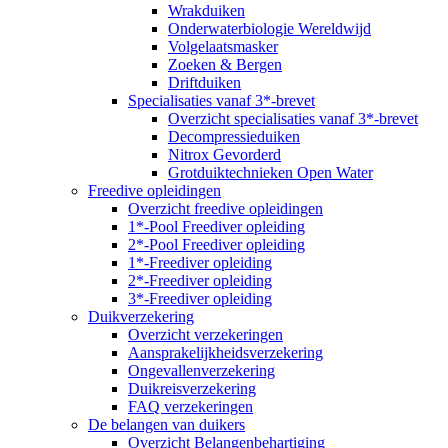
Wrakduiken
Onderwaterbiologie Wereldwijd
Volgelaatsmasker
Zoeken & Bergen
Driftduiken
Specialisaties vanaf 3*-brevet
Overzicht specialisaties vanaf 3*-brevet
Decompressieduiken
Nitrox Gevorderd
Grotduiktechnieken Open Water
Freedive opleidingen
Overzicht freedive opleidingen
1*-Pool Freediver opleiding
2*-Pool Freediver opleiding
1*-Freediver opleiding
2*-Freediver opleiding
3*-Freediver opleiding
Duikverzekering
Overzicht verzekeringen
Aansprakelijkheidsverzekering
Ongevallenverzekering
Duikreisverzekering
FAQ verzekeringen
De belangen van duikers
Overzicht Belangenbehartiging