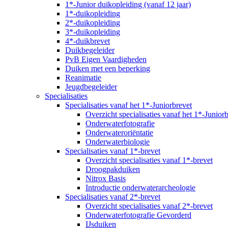
1*-Junior duikopleiding (vanaf 12 jaar)
1*-duikopleiding
2*-duikopleiding
3*-duikopleiding
4*-duikbrevet
Duikbegeleider
PvB Eigen Vaardigheden
Duiken met een beperking
Reanimatie
Jeugdbegeleider
Specialisaties
Specialisaties vanaf het 1*-Juniorbrevet
Overzicht specialisaties vanaf het 1*-Junior
Onderwaterfotografie
Onderwateroriëntatie
Onderwaterbiologie
Specialisaties vanaf 1*-brevet
Overzicht specialisaties vanaf 1*-brevet
Droogpakduiken
Nitrox Basis
Introductie onderwaterarcheologie
Specialisaties vanaf 2*-brevet
Overzicht specialisaties vanaf 2*-brevet
Onderwaterfotografie Gevorderd
IJsduiken