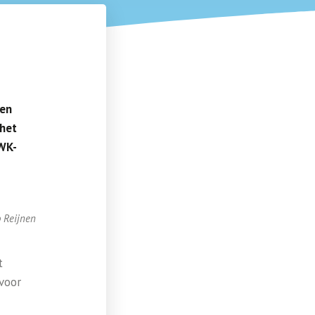
pen
 het
 WK-
o Reijnen
t
voor