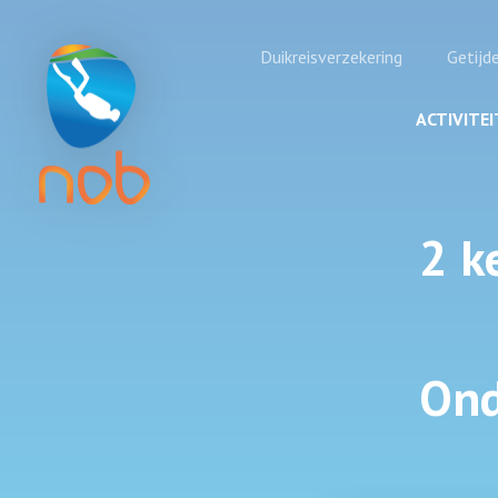
Duikreisverzekering
Getijd
ACTIVITE
2 k
Ond