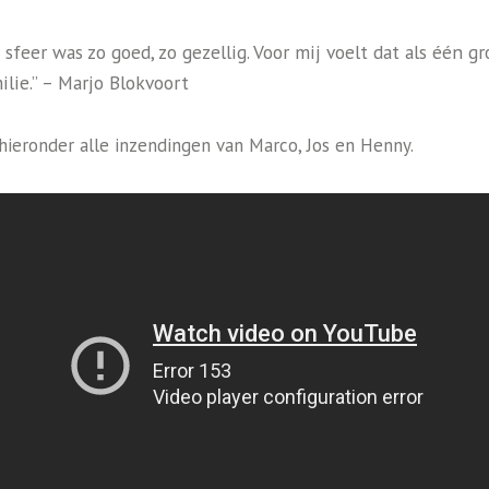
 sfeer was zo goed, zo gezellig. Voor mij voelt dat als één gr
ilie.” – Marjo Blokvoort
 hieronder alle inzendingen van Marco, Jos en Henny.