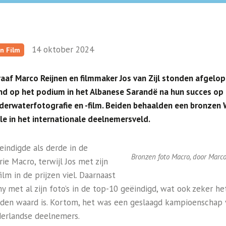
14 oktober 2024
n Film
aaf Marco Reijnen en filmmaker Jos van Zijl stonden afgelo
d op het podium in het Albanese Sarandë na hun succes op
erwaterfotografie en -film. Beiden behaalden een bronzen
le in het internationale deelnemersveld.
eindigde als derde in de
Bronzen foto Macro, door Marc
ie Macro, terwijl Jos met zijn
ilm in de prijzen viel. Daarnaast
ny met al zijn foto’s in de top-10 geëindigd, wat ook zeker he
den waard is. Kortom, het was een geslaagd kampioenschap 
erlandse deelnemers.