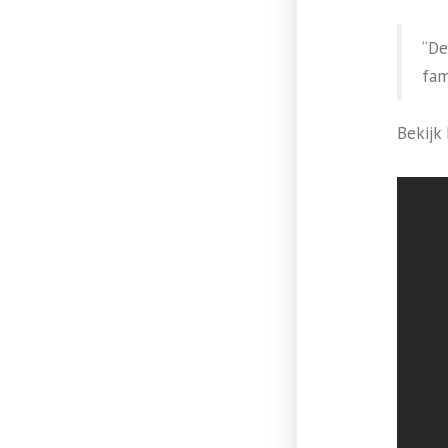
“De
fam
Bekijk