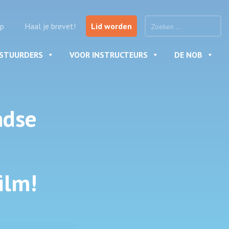
p
Haal je brevet!
Lid worden
ESTUURDERS
VOOR INSTRUCTEURS
DE NOB
ndse
ilm!