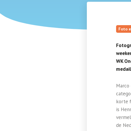
Foto e
Fotogr
weeken
WK Ond
medail
Marco 
categor
korte f
is Hen
vermel
de Ned