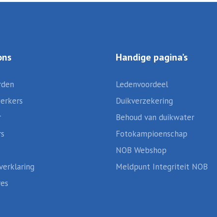
ons
Handige pagina’s
rden
Ledenvoordeel
erkers
Duikverzekering
r
Behoud van duikwater
rs
Fotokampioenschap
NOB Webshop
verklaring
Meldpunt Integriteit NOB
res