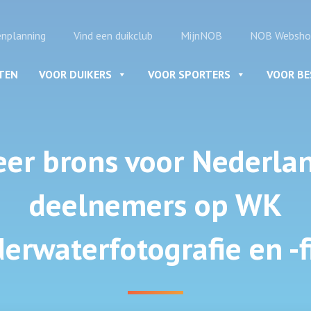
enplanning
Vind een duikclub
MijnNOB
NOB Websho
ITEN
VOOR DUIKERS
VOOR SPORTERS
VOOR B
eer brons voor Nederla
deelnemers op WK
erwaterfotografie en -f