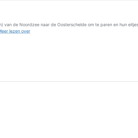
en) van de Noordzee naar de Oosterschelde om te paren en hun eitjes a
Wilgentenen
eer lezen over
voor
sepia’s
geplant