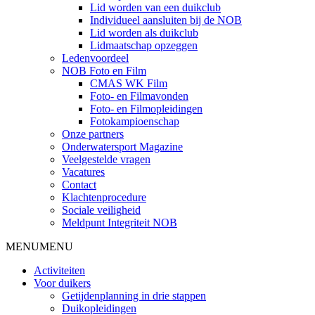
Lid worden van een duikclub
Individueel aansluiten bij de NOB
Lid worden als duikclub
Lidmaatschap opzeggen
Ledenvoordeel
NOB Foto en Film
CMAS WK Film
Foto- en Filmavonden
Foto- en Filmopleidingen
Fotokampioenschap
Onze partners
Onderwatersport Magazine
Veelgestelde vragen
Vacatures
Contact
Klachtenprocedure
Sociale veiligheid
Meldpunt Integriteit NOB
MENU
MENU
Activiteiten
Voor duikers
Getijdenplanning in drie stappen
Duikopleidingen