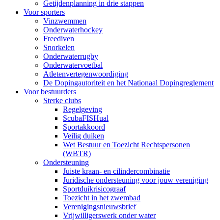
Getijdenplanning in drie stappen
Voor sporters
Vinzwemmen
Onderwaterhockey
Freediven
Snorkelen
Onderwaterrugby
Onderwatervoetbal
Atletenvertegenwoordiging
De Dopingautoriteit en het Nationaal Dopingreglement
Voor bestuurders
Sterke clubs
Regelgeving
ScubaFISHual
Sportakkoord
Veilig duiken
Wet Bestuur en Toezicht Rechtspersonen
(WBTR)
Ondersteuning
Juiste kraan- en cilindercombinatie
Juridische ondersteuning voor jouw vereniging
Sportduikrisicograaf
Toezicht in het zwembad
Verenigingsnieuwsbrief
Vrijwilligerswerk onder water