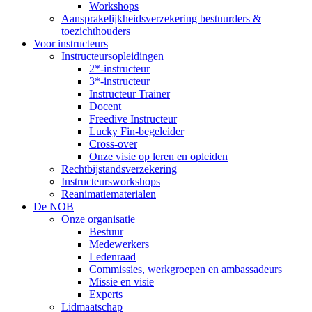
Workshops
Aansprakelijkheidsverzekering bestuurders &
toezichthouders
Voor instructeurs
Instructeursopleidingen
2*-instructeur
3*-instructeur
Instructeur Trainer
Docent
Freedive Instructeur
Lucky Fin-begeleider
Cross-over
Onze visie op leren en opleiden
Rechtbijstandsverzekering
Instructeursworkshops
Reanimatiematerialen
De NOB
Onze organisatie
Bestuur
Medewerkers
Ledenraad
Commissies, werkgroepen en ambassadeurs
Missie en visie
Experts
Lidmaatschap