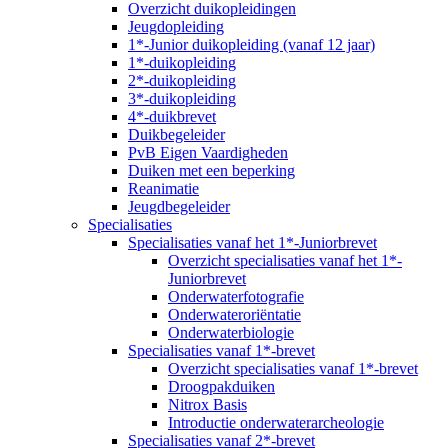
Overzicht duikopleidingen
Jeugdopleiding
1*-Junior duikopleiding (vanaf 12 jaar)
1*-duikopleiding
2*-duikopleiding
3*-duikopleiding
4*-duikbrevet
Duikbegeleider
PvB Eigen Vaardigheden
Duiken met een beperking
Reanimatie
Jeugdbegeleider
Specialisaties
Specialisaties vanaf het 1*-Juniorbrevet
Overzicht specialisaties vanaf het 1*-
Juniorbrevet
Onderwaterfotografie
Onderwateroriëntatie
Onderwaterbiologie
Specialisaties vanaf 1*-brevet
Overzicht specialisaties vanaf 1*-brevet
Droogpakduiken
Nitrox Basis
Introductie onderwaterarcheologie
Specialisaties vanaf 2*-brevet