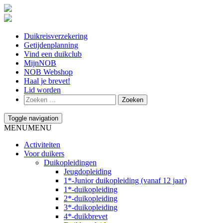
Duikreisverzekering
Getijdenplanning
Vind een duikclub
MijnNOB
NOB Webshop
Haal je brevet!
Lid worden
Toggle navigation
MENU
MENU
Activiteiten
Voor duikers
Duikopleidingen
Jeugdopleiding
1*-Junior duikopleiding (vanaf 12 jaar)
1*-duikopleiding
2*-duikopleiding
3*-duikopleiding
4*-duikbrevet