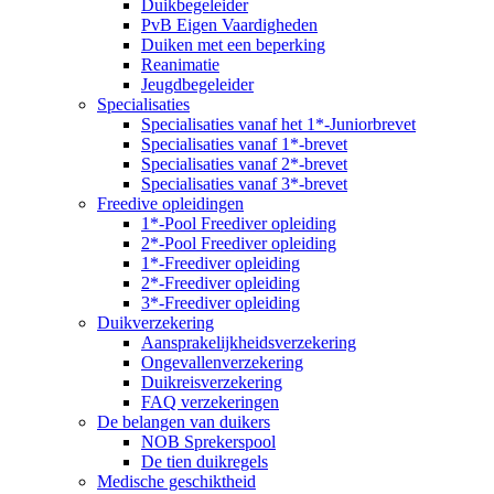
Duikbegeleider
PvB Eigen Vaardigheden
Duiken met een beperking
Reanimatie
Jeugdbegeleider
Specialisaties
Specialisaties vanaf het 1*-Juniorbrevet
Specialisaties vanaf 1*-brevet
Specialisaties vanaf 2*-brevet
Specialisaties vanaf 3*-brevet
Freedive opleidingen
1*-Pool Freediver opleiding
2*-Pool Freediver opleiding
1*-Freediver opleiding
2*-Freediver opleiding
3*-Freediver opleiding
Duikverzekering
Aansprakelijkheidsverzekering
Ongevallenverzekering
Duikreisverzekering
FAQ verzekeringen
De belangen van duikers
NOB Sprekerspool
De tien duikregels
Medische geschiktheid