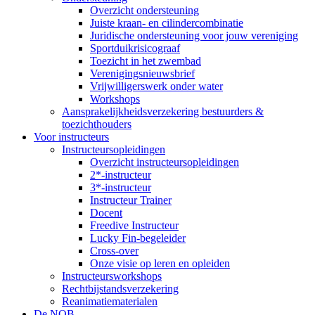
Overzicht ondersteuning
Juiste kraan- en cilindercombinatie
Juridische ondersteuning voor jouw vereniging
Sportduikrisicograaf
Toezicht in het zwembad
Verenigingsnieuwsbrief
Vrijwilligerswerk onder water
Workshops
Aansprakelijkheidsverzekering bestuurders &
toezichthouders
Voor instructeurs
Instructeursopleidingen
Overzicht instructeursopleidingen
2*-instructeur
3*-instructeur
Instructeur Trainer
Docent
Freedive Instructeur
Lucky Fin-begeleider
Cross-over
Onze visie op leren en opleiden
Instructeursworkshops
Rechtbijstandsverzekering
Reanimatiematerialen
De NOB