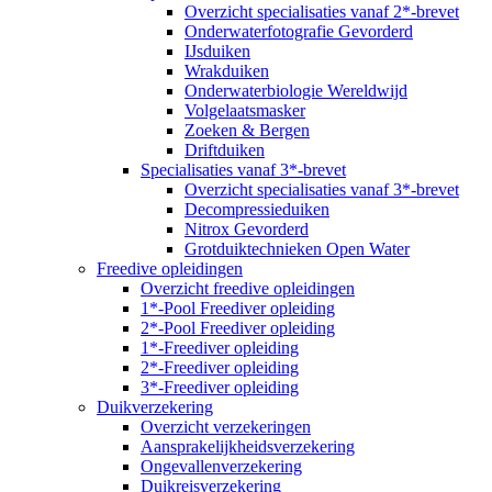
Overzicht specialisaties vanaf 2*-brevet
Onderwaterfotografie Gevorderd
IJsduiken
Wrakduiken
Onderwaterbiologie Wereldwijd
Volgelaatsmasker
Zoeken & Bergen
Driftduiken
Specialisaties vanaf 3*-brevet
Overzicht specialisaties vanaf 3*-brevet
Decompressieduiken
Nitrox Gevorderd
Grotduiktechnieken Open Water
Freedive opleidingen
Overzicht freedive opleidingen
1*-Pool Freediver opleiding
2*-Pool Freediver opleiding
1*-Freediver opleiding
2*-Freediver opleiding
3*-Freediver opleiding
Duikverzekering
Overzicht verzekeringen
Aansprakelijkheidsverzekering
Ongevallenverzekering
Duikreisverzekering