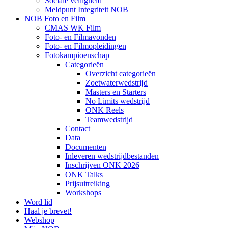
Sociale veiligheid
Meldpunt Integriteit NOB
NOB Foto en Film
CMAS WK Film
Foto- en Filmavonden
Foto- en Filmopleidingen
Fotokampioenschap
Categorieën
Overzicht categorieën
Zoetwaterwedstrijd
Masters en Starters
No Limits wedstrijd
ONK Reels
Teamwedstrijd
Contact
Data
Documenten
Inleveren wedstrijdbestanden
Inschrijven ONK 2026
ONK Talks
Prijsuitreiking
Workshops
Word lid
Haal je brevet!
Webshop