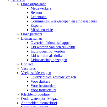
Onze organisatie
Medewerkers
Bestuur
Ledenraad
Commissies, werkgroepen en ambassadeurs
Experts
Missie en visie
Onze partners
Lidmaatschap
Overzicht lidmaatschappen
Lid worden van een duikclub
Individueel lid worden
Lid worden als duikclub
Lidmaatschap opzeggen
Contact
Vacatures
Veelgestelde vragen
Overzicht veelgestelde vragen
Voor duikers
Voor bestuurders
Voor instructeurs
Klachtenprocedure
Onderwatersport Magazine
Aanmelden nieuwsbrief