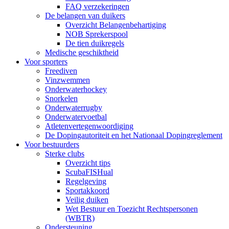
FAQ verzekeringen
De belangen van duikers
Overzicht Belangenbehartiging
NOB Sprekerspool
De tien duikregels
Medische geschiktheid
Voor sporters
Freediven
Vinzwemmen
Onderwaterhockey
Snorkelen
Onderwaterrugby
Onderwatervoetbal
Atletenvertegenwoordiging
De Dopingautoriteit en het Nationaal Dopingreglement
Voor bestuurders
Sterke clubs
Overzicht tips
ScubaFISHual
Regelgeving
Sportakkoord
Veilig duiken
Wet Bestuur en Toezicht Rechtspersonen
(WBTR)
Ondersteuning